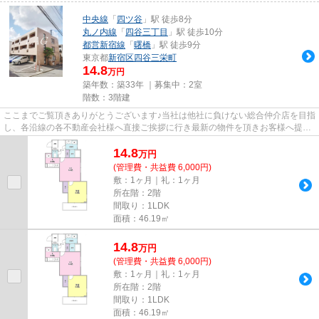
中央線
「
四ツ谷
」駅 徒歩8分
丸ノ内線
「
四谷三丁目
」駅 徒歩10分
都営新宿線
「
曙橋
」駅 徒歩9分
東京都
新宿区
四谷三栄町
14.8
万円
築年数：築33年 ｜募集中：
2室
階数：3階建
ここまでご覧頂きありがとうございます♪当社は他社に負けない総合仲介店を目指
し、各沿線の各不動産会社様へ直接ご挨拶に行き最新の物件を頂きお客様へ提供
しております！最新の情報は...
14.8
万
円
(管理費・共益費 6,000円)
敷：1ヶ月｜礼：1ヶ月
所在階：2階
間取り：1LDK
面積：46.19㎡
14.8
万
円
(管理費・共益費 6,000円)
敷：1ヶ月｜礼：1ヶ月
所在階：2階
間取り：1LDK
面積：46.19㎡