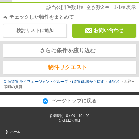
該当公開件数
1
棟 空き数
2
件
1-1
棟表示
チェックした物件をまとめて
検討リストに追加
お問い合わせ
さらに条件を絞り込む
物件リクエスト
新宿賃貸 ライフエージェントグループ
>
(賃貸)地域から探す
>
新宿区
>
四谷三
栄町の賃貸
ページトップに戻る
営業時間:10：00～19：00
定休日:水曜日
ホーム