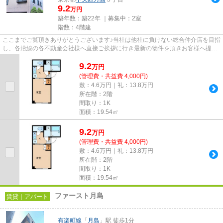
9.2
万円
築年数：築22年 ｜募集中：
2室
階数：4階建
ここまでご覧頂きありがとうございます♪当社は他社に負けない総合仲介店を目指
し、各沿線の各不動産会社様へ直接ご挨拶に行き最新の物件を頂きお客様へ提供
しております！最新の情報は...
9.2
万
円
(管理費・共益費 4,000円)
敷：4.6万円｜礼：13.8万円
所在階：2階
間取り：1K
面積：19.54㎡
9.2
万
円
(管理費・共益費 4,000円)
敷：4.6万円｜礼：13.8万円
所在階：2階
間取り：1K
面積：19.54㎡
ファースト月島
賃貸｜アパート
有楽町線
「
月島
」駅 徒歩1分