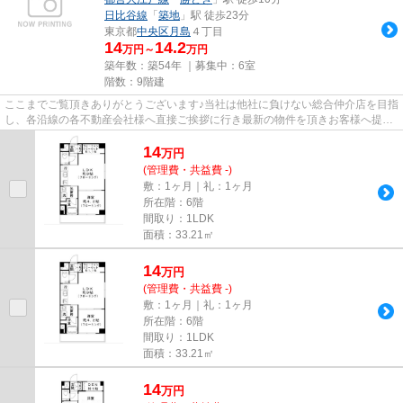
日比谷線
「
築地
」駅 徒歩23分
東京都
中央区
月島
４丁目
14
14.2
万円～
万円
築年数：築54年 ｜募集中：
6室
階数：9階建
ここまでご覧頂きありがとうございます♪当社は他社に負けない総合仲介店を目指
し、各沿線の各不動産会社様へ直接ご挨拶に行き最新の物件を頂きお客様へ提供
しております！最新の情報は...
14
万
円
(管理費・共益費 -)
敷：1ヶ月｜礼：1ヶ月
所在階：6階
間取り：1LDK
面積：33.21㎡
14
万
円
(管理費・共益費 -)
敷：1ヶ月｜礼：1ヶ月
所在階：6階
間取り：1LDK
面積：33.21㎡
14
万
円