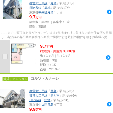
都営大江戸線
「
月島
」駅 徒歩1分
日比谷線
「
築地
」駅 徒歩17分
東京都
中央区
月島
１丁目
9.7
万円
築年数：築8年 ｜募集中：
1室
階数：3階建
ここまでご覧頂きありがとうございます♪当社は他社に負けない総合仲介店を目指
し、各沿線の各不動産会社様へ直接ご挨拶に行き最新の物件を頂きお客様へ提供
しております！最新の情報は...
9.7
万
円
(管理費・共益費 3,000円)
敷：1ヶ月｜礼：1ヶ月
所在階：3階
間取り：1K
面積：22.59㎡
コルソ・カナーレ
賃貸｜マンション
都営大江戸線
「
月島
」駅 徒歩6分
都営大江戸線
「
勝どき
」駅 徒歩6分
日比谷線
「
築地
」駅 徒歩23分
東京都
中央区
月島
４丁目
9.9
万円