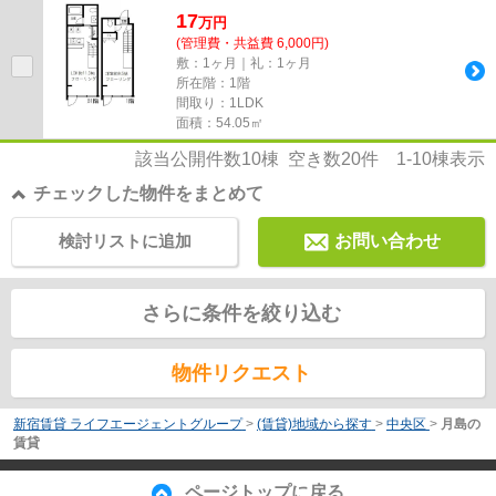
17
万
円
(管理費・共益費 6,000円)
敷：1ヶ月｜礼：1ヶ月
所在階：1階
間取り：1LDK
面積：54.05㎡
該当公開件数
10
棟 空き数
20
件
1-10
棟表示
チェックした物件をまとめて
検討リストに追加
お問い合わせ
さらに条件を絞り込む
物件リクエスト
新宿賃貸 ライフエージェントグループ
>
(賃貸)地域から探す
>
中央区
>
月島の
賃貸
ページトップに戻る