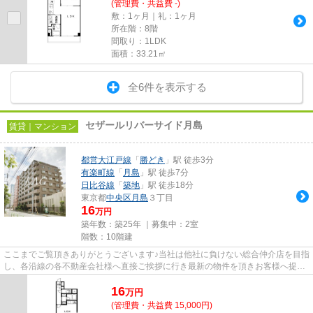
(管理費・共益費 -)
敷：1ヶ月｜礼：1ヶ月
所在階：8階
間取り：1LDK
面積：33.21㎡
全6件を表示する
セザールリバーサイド月島
賃貸｜マンション
都営大江戸線
「
勝どき
」駅 徒歩3分
有楽町線
「
月島
」駅 徒歩7分
日比谷線
「
築地
」駅 徒歩18分
東京都
中央区
月島
３丁目
16
万円
築年数：築25年 ｜募集中：
2室
階数：10階建
ここまでご覧頂きありがとうございます♪当社は他社に負けない総合仲介店を目指
し、各沿線の各不動産会社様へ直接ご挨拶に行き最新の物件を頂きお客様へ提供
しております！最新の情報は...
16
万
円
(管理費・共益費 15,000円)