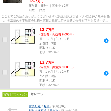
13.7
万円
築年数：築7年 ｜募集中：
2室
階数：8階建
ここまでご覧頂きありがとうございます♪当社は他社に負けない総合仲介店を目指
し、各沿線の各不動産会社様へ直接ご挨拶に行き最新の物件を頂きお客様へ提供
しております！最新の情報は...
13.7
万
円
(管理費・共益費 9,000円)
敷：1ヶ月｜礼：1ヶ月
所在階：3階
間取り：1K
面積：32.66㎡
13.7
万
円
(管理費・共益費 9,000円)
敷：1ヶ月｜礼：1ヶ月
所在階：3階
間取り：1K
面積：32.66㎡
セレーノ
賃貸｜マンション
有楽町線
「
月島
」駅 徒歩6分
都営大江戸線
「
勝どき
」駅 徒歩10分