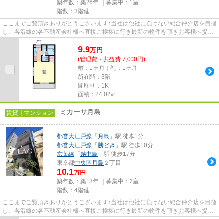
築年数：築26年 ｜募集中：
1室
階数：3階建
ここまでご覧頂きありがとうございます♪当社は他社に負けない総合仲介店を目指
し、各沿線の各不動産会社様へ直接ご挨拶に行き最新の物件を頂きお客様へ提供
しております！最新の情報は...
9.9
万
円
(管理費・共益費 7,000円)
敷：1ヶ月｜礼：1ヶ月
所在階：3階
間取り：1K
面積：24.02㎡
ミカーサ月島
賃貸｜マンション
都営大江戸線
「
月島
」駅 徒歩1分
都営大江戸線
「
勝どき
」駅 徒歩10分
京葉線
「
越中島
」駅 徒歩17分
東京都
中央区
月島
２丁目
10.1
万円
築年数：築13年 ｜募集中：
2室
階数：4階建
ここまでご覧頂きありがとうございます♪当社は他社に負けない総合仲介店を目指
し、各沿線の各不動産会社様へ直接ご挨拶に行き最新の物件を頂きお客様へ提供
しております！最新の情報は...