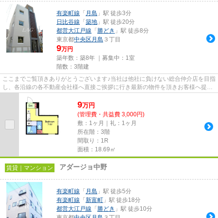
有楽町線
「
月島
」駅 徒歩3分
日比谷線
「
築地
」駅 徒歩20分
都営大江戸線
「
勝どき
」駅 徒歩8分
東京都
中央区
月島
３丁目
9
万円
築年数：築8年 ｜募集中：
1室
階数：3階建
ここまでご覧頂きありがとうございます♪当社は他社に負けない総合仲介店を目指
し、各沿線の各不動産会社様へ直接ご挨拶に行き最新の物件を頂きお客様へ提供
しております！最新の情報は...
9
万
円
(管理費・共益費 3,000円)
敷：1ヶ月｜礼：1ヶ月
所在階：3階
間取り：1R
面積：18.69㎡
アダージョ中野
賃貸｜マンション
有楽町線
「
月島
」駅 徒歩5分
有楽町線
「
新富町
」駅 徒歩18分
都営大江戸線
「
勝どき
」駅 徒歩10分
東京都
中央区
月島
３丁目