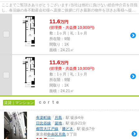
ここまでご覧頂きありがとうございます♪当社は他社に負けない総合仲介店を目指
し、各沿線の各不動産会社様へ直接ご挨拶に行き最新の物件を頂きお客様へ提供
しております！最新の情報は...
11.6
万
円
(管理費・共益費 10,000円)
敷：1ヶ月｜礼：1ヶ月
所在階：9階
間取り：1K
面積：24.21㎡
11.6
万
円
(管理費・共益費 10,000円)
敷：1ヶ月｜礼：1ヶ月
所在階：9階
間取り：1K
面積：24.21㎡
ｃｏｒｔｅ
賃貸｜マンション
有楽町線
「
月島
」駅 徒歩4分
日比谷線
「
築地
」駅 徒歩21分
都営大江戸線
「
勝どき
」駅 徒歩7分
東京都
中央区
月島
３丁目