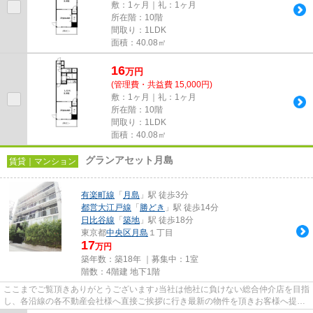
敷：1ヶ月｜礼：1ヶ月
所在階：10階
間取り：1LDK
面積：40.08㎡
16
万
円
(管理費・共益費 15,000円)
敷：1ヶ月｜礼：1ヶ月
所在階：10階
間取り：1LDK
面積：40.08㎡
グランアセット月島
賃貸｜マンション
有楽町線
「
月島
」駅 徒歩3分
都営大江戸線
「
勝どき
」駅 徒歩14分
日比谷線
「
築地
」駅 徒歩18分
東京都
中央区
月島
１丁目
17
万円
築年数：築18年 ｜募集中：
1室
階数：4階建 地下1階
ここまでご覧頂きありがとうございます♪当社は他社に負けない総合仲介店を目指
し、各沿線の各不動産会社様へ直接ご挨拶に行き最新の物件を頂きお客様へ提供
しております！最新の情報は...