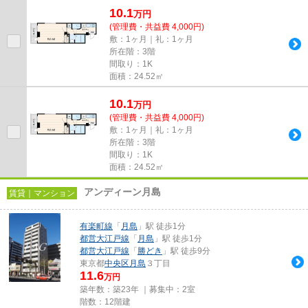
10.1
万
円
(管理費・共益費 4,000円)
敷：1ヶ月｜礼：1ヶ月
所在階：3階
間取り：1K
面積：24.52㎡
10.1
万
円
(管理費・共益費 4,000円)
敷：1ヶ月｜礼：1ヶ月
所在階：3階
間取り：1K
面積：24.52㎡
アンディーン月島
賃貸｜マンション
有楽町線
「
月島
」駅 徒歩1分
都営大江戸線
「
月島
」駅 徒歩1分
都営大江戸線
「
勝どき
」駅 徒歩9分
東京都
中央区
月島
３丁目
11.6
万円
築年数：築23年 ｜募集中：
2室
階数：12階建