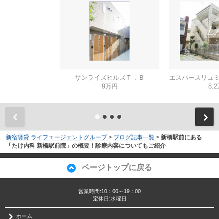
サンライズヒルズＴ．Ｂ
9万円
8.
新宿賃貸 ライフエージェントグループ
>
ブログ記事一覧
>
新橋駅前にある
「たけ内科 新橋駅前院」の概要！診療内容についてもご紹介
ページトップに戻る
営業時間:10：00～19：00
定休日:水曜日
ホーム