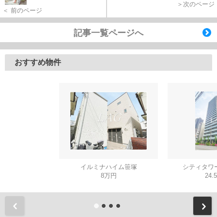
＞次のページ
＜ 前のページ
記事一覧ページへ
おすすめ物件
イルミナハイム笹塚
シティタワ
8万円
24.