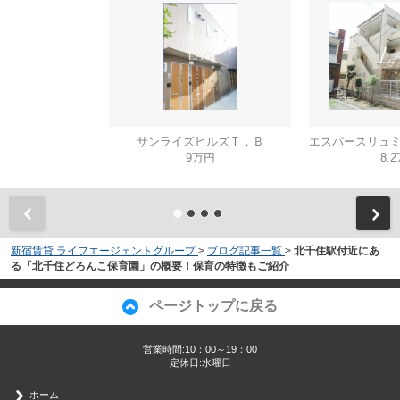
サンライズヒルズＴ．Ｂ
9万円
8.
新宿賃貸 ライフエージェントグループ
>
ブログ記事一覧
>
北千住駅付近にあ
る「北千住どろんこ保育園」の概要！保育の特徴もご紹介
ページトップに戻る
営業時間:10：00～19：00
定休日:水曜日
ホーム