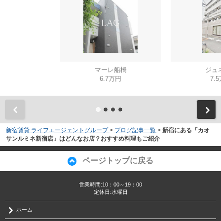
マーレ船橋
ジュ
6.7万円
7.
新宿賃貸 ライフエージェントグループ
>
ブログ記事一覧
>
新宿にある「カオ
サンルミネ新宿店」はどんなお店？おすすめ料理もご紹介
ページトップに戻る
営業時間:10：00～19：00
定休日:水曜日
ホーム