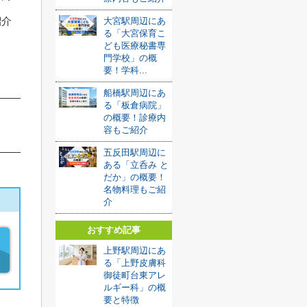
紹介
大宮駅周辺にあ
る「大宮保育こ
ども医療秘書専
門学校」の概
要！学科...
船橋駅周辺にあ
る「板倉病院」
の概要！診療内
容もご紹介
五反田駅周辺に
ある「立呑み と
だか」の概要！
名物料理もご紹
介
おすすめ記事
上野駅周辺にあ
る「上野皮膚科
御徒町台東アレ
ルギー科」の概
要と特徴