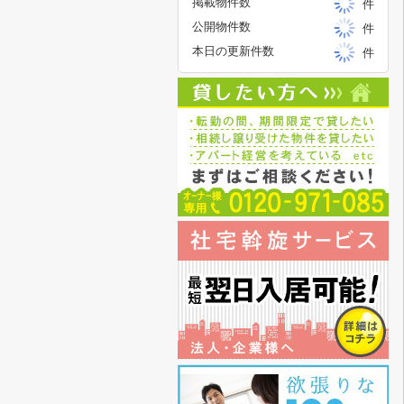
掲載物件数
件
公開物件数
件
本日の更新件数
件