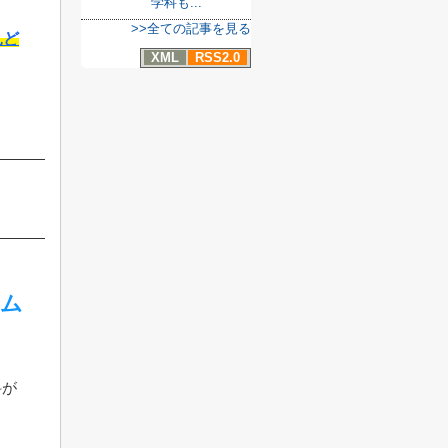
学科も...
>>全ての記事を見る
見ど
XML
RSS2.0
ラム
科が