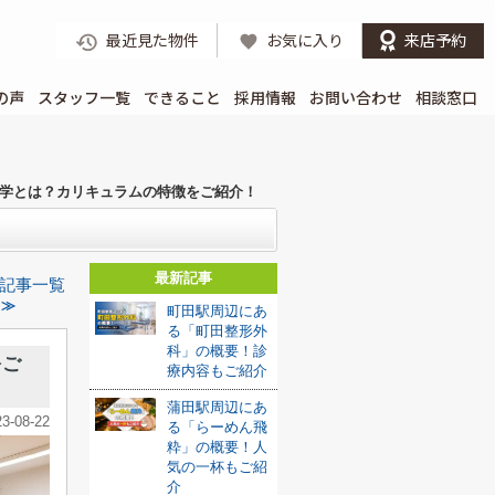
最近見た物件
お気に入り
来店予約
の声
スタッフ一覧
できること
採用情報
お問い合わせ
相談窓口
学とは？カリキュラムの特徴をご紹介！
最新記事
記事一覧
 ≫
町田駅周辺にあ
る「町田整形外
科」の概要！診
をご
療内容もご紹介
蒲田駅周辺にあ
23-08-22
る「らーめん飛
粋」の概要！人
気の一杯もご紹
介