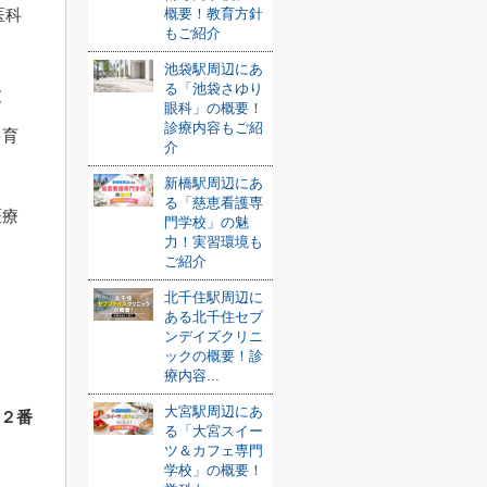
概要！教育方針
医科
もご紹介
池袋駅周辺にあ
る「池袋さゆり
友
眼科」の概要！
診療内容もご紹
を育
介
新橋駅周辺にあ
る「慈恵看護専
医療
門学校」の魅
力！実習環境も
ま
ご紹介
北千住駅周辺に
ある北千住セブ
ンデイズクリニ
ックの概要！診
療内容...
大宮駅周辺にあ
、２番
る「大宮スイー
ツ＆カフェ専門
学校」の概要！