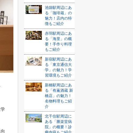
池袋駅周辺にあ
る「珈琲蔵」の
魅力！店内の特
徴もご紹介
赤羽駅周辺にあ
る「海里」の概
要！手作り料理
もご紹介
新宿駅周辺にあ
る「東京通信大
学」の魅力！学
習環境もご紹介
新橋駅周辺にあ
す
る「有薫酒蔵 新
橋店」の魅力！
名物料理もご紹
介
大学
北千住駅周辺に
ある「勝楽堂病
院」の概要！診
に向
療内容もご紹介