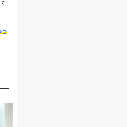
徴で
をご