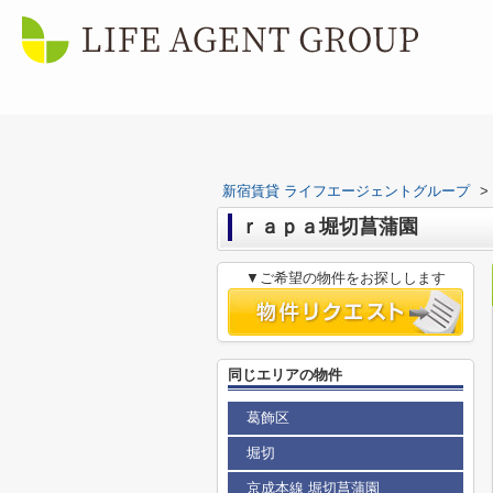
新宿賃貸 ライフエージェントグループ
>
ｒａｐａ堀切菖蒲園
▼ご希望の物件をお探しします
同じエリアの物件
葛飾区
堀切
京成本線 堀切菖蒲園