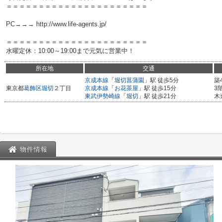
＝＝＝＝＝＝＝＝＝＝＝＝＝＝＝＝＝＝＝＝＝＝
PC→→→ http://www.life-agents.jp/
＝＝＝＝＝＝＝＝＝＝＝＝＝＝＝＝＝＝＝＝＝＝
水曜定休：10:00～19:00まで元気に営業中！
所在地
交通
京成本線
「
堀切菖蒲園
」駅 徒歩5分
築
東京都
葛飾区
堀切
２丁目
京成本線
「
お花茶屋
」駅 徒歩15分
3
東武伊勢崎線
「
堀切
」駅 徒歩21分
木
物件情報