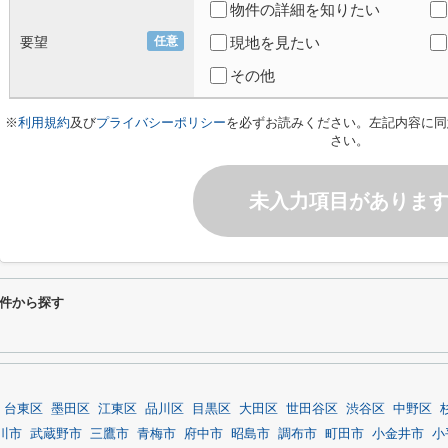
物件の詳細を知りたい
要望
任意
現地を見たい
その他
※
利用規約
及び
プライバシーポリシー
を必ずお読みください。左記内容に同
さい。
未入力項目がありま
件から探す
台東区
墨田区
江東区
品川区
目黒区
大田区
世田谷区
渋谷区
中野区
川市
武蔵野市
三鷹市
青梅市
府中市
昭島市
調布市
町田市
小金井市
小