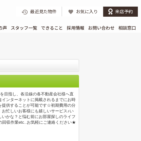
最近見た物件
お気に入り
来店予約
の声
スタッフ一覧
できること
採用情報
お問い合わせ
相談窓口
店を目指し、各沿線の各不動産会社様へ直
はインターネットに掲載されるまでにお時
を提供することが可能です☆初期費用の分
！お忙しいお客様にも嬉しいサービス♪い
しいかな？と悩む前にお部屋探しのライフ
収作業etc..お気軽にご連絡ください★