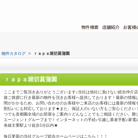
物件検索
店舗紹介
お客様
物件カタログ
>
ｒａｐａ堀切菖蒲園
ｒａｐａ堀切菖蒲園
ここまでご覧頂きありがとうございます♪当社は他社に負けない総合仲介
接ご挨拶に行き最新の物件を頂きお客様へ提供しております！最新の情報
間がかかるため、お問い合わせのお客様やご来店のお客様には最新の情報
割払いにも対応しております★また、保証人のいない方もご安心ください
つでも首都圏全域のお部屋をご案内☆どんなことでもご相談ください。難
エージェントグループまで！インターネットの手続♪引越し業者手配♪家電の回
各線主要駅より徒歩1分以内★
毎日更新の当社グループ総合ホームページはこちら！！！