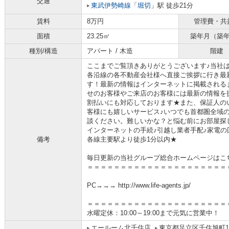
交通
東武伊勢崎線
「
堀切
」駅 徒歩21分
賃料
8万円
管理費・共
面積
23.25㎡
築年月（築
種別/構造
アパート / 木造
階建
ここまでご覧頂きありがとうございます♪当社
各沿線の各不動産会社様へ直接ご挨拶に行き最
す！最新の情報はインターネットに掲載される
せのお客様やご来店のお客様には最新の情報を
割払いにも対応しております★また、保証人の
客様にも嬉しいサービス♪いつでも首都圏全域
談ください。難しいかな？と悩む前にお部屋探
インターネットの手続♪引越し業者手配♪家電の回
備考
各線主要駅より徒歩1分以内★
毎日更新の当社グループ総合ホームページはこ
＝＝＝＝＝＝＝＝＝＝＝＝＝＝＝＝＝＝＝＝＝
PC→→→ http://www.life-agents.jp/
＝＝＝＝＝＝＝＝＝＝＝＝＝＝＝＝＝＝＝＝＝
水曜定休：10:00～19:00まで元気に営業中！
エールーム北千住店
東京都足立区千住旭町1-