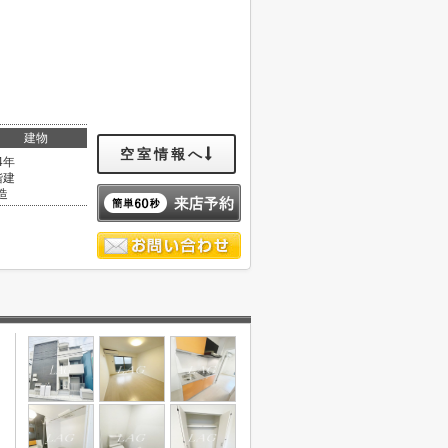
建物
空室情報へ
4年
階建
造