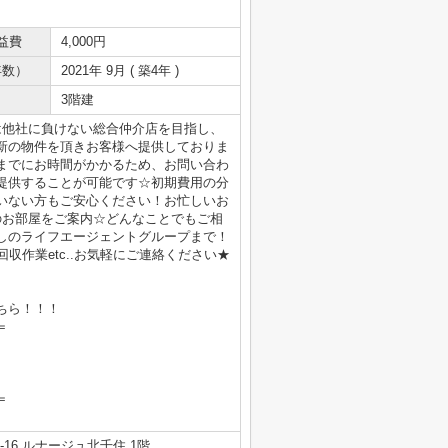
益費
4,000円
年数）
2021年 9月 ( 築4年 )
3階建
は他社に負けない総合仲介店を目指し、
新の物件を頂きお客様へ提供しておりま
までにお時間がかかるため、お問い合わ
提供することが可能です☆初期費用の分
いない方もご安心ください！お忙しいお
のお部屋をご案内☆どんなことでもご相
しのライフエージェントグループまで！
収作業etc..お気軽にご連絡ください★
ちら！！！
＝
＝
16 ルナージュ北千住 1階