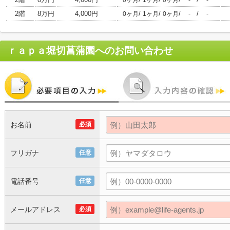
0ヶ月
1ヶ月
0ヶ月
-
-
2階
8万円
4,000円
/
/
/
/
0ヶ月
1ヶ月
0ヶ月
-
-
ｒａｐａ堀切菖蒲園
へのお問い合わせ
お名前
必須
フリガナ
任意
電話番号
任意
メールアドレス
必須