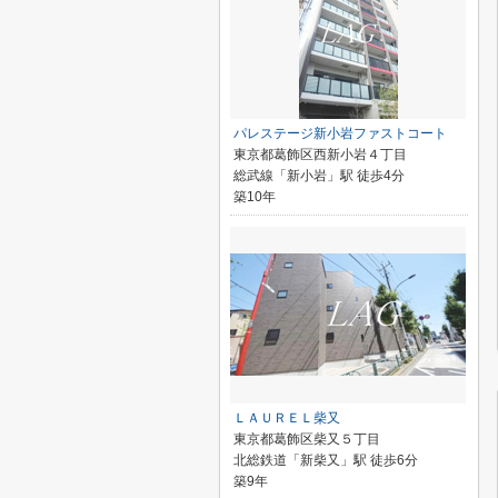
パレステージ新小岩ファストコート
東京都葛飾区西新小岩４丁目
総武線「新小岩」駅 徒歩4分
築10年
ＬＡＵＲＥＬ柴又
東京都葛飾区柴又５丁目
北総鉄道「新柴又」駅 徒歩6分
築9年