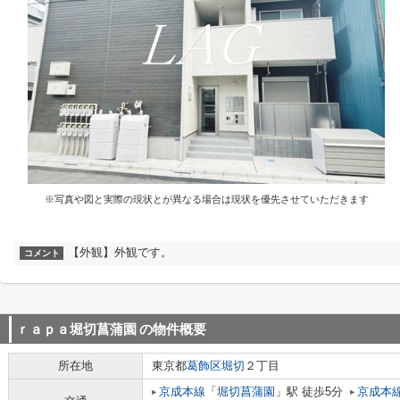
※写真や図と実際の現状とが異なる場合は現状を優先させていただきます
【外観】外観です。
コメント
ｒａｐａ堀切菖蒲園
の物件概要
所在地
東京都
葛飾区
堀切
２丁目
京成本線
「
堀切菖蒲園
」駅 徒歩5分
京成本