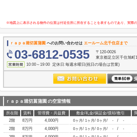
※地図上に表示される物件の位置は付近住所に所在することを表すものであり、実際
ｒａｐａ堀切菖蒲園
へのお問い合わせは
エールーム北千住店まで
03-6812-0535
〒120-0026
東京都足立区千住旭町1-
10:00～19:00 定休日:毎週水曜日(祝日の場合は営業)
ｒａｐａ堀切菖蒲園
の空室情報
所在階
賃料
管理費・共益費
敷金/礼金/保証金/償却/敷引
2階
8万円
4,000円
/
/
/
/
0ヶ月
1ヶ月
0ヶ月
-
-
2階
8万円
4,000円
/
/
/
/
0ヶ月
1ヶ月
0ヶ月
-
-
2階
8万円
4,000円
/
/
/
/