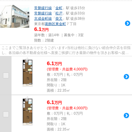
常磐緩行線
「
金町
」駅 徒歩15分
常磐緩行線
「
松戸
」駅 徒歩33分
京成金町線
「
柴又
」駅 徒歩38分
東京都
葛飾区
東金町
７丁目
6.1
万円
築年数：築14年 ｜募集中：
3室
階数：2階建
ここまでご覧頂きありがとうございます♪当社は他社に負けない総合仲介店を目指
し、各沿線の各不動産会社様へ直接ご挨拶に行き最新の物件を頂きお客様へ提供
しております！最新の情報は...
6.1
万
円
(管理費・共益費 4,000円)
敷：0万円｜礼：0万円
所在階：2階
間取り：1K
面積：22.35㎡
6.1
万
円
(管理費・共益費 4,000円)
敷：0万円｜礼：0万円
所在階：2階
間取り：1K
面積：22.35㎡