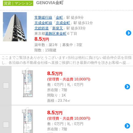
GENOVIA金町
賃貸｜マンション
常磐緩行線
「
金町
」駅 徒歩9分
京成金町線
「
京成金町
」駅 徒歩11分
北総鉄道
「
新柴又
」駅 徒歩33分
東京都
葛飾区
東金町
６丁目
8.5
万円
築年数：築1年 ｜募集中：
3室
階数：15階建
ここまでご覧頂きありがとうございます♪当社は他社に負けない総合仲介店を目指
し、各沿線の各不動産会社様へ直接ご挨拶に行き最新の物件を頂きお客様へ提供
しております！最新の情報は...
8.5
万
円
(管理費・共益費 10,000円)
敷：0万円｜礼：0万円
所在階：7階
間取り：1K
面積：23.74㎡
8.5
万
円
(管理費・共益費 10,000円)
敷：0万円｜礼：0万円
所在階：7階