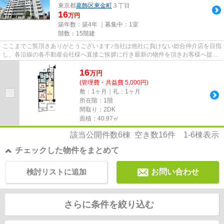
東京都
葛飾区
東金町
３丁目
16
万円
築年数：築4年 ｜募集中：
1室
階数：15階建
ここまでご覧頂きありがとうございます♪当社は他社に負けない総合仲介店を目指
し、各沿線の各不動産会社様へ直接ご挨拶に行き最新の物件を頂きお客様へ提供
しております！最新の情報は...
16
万
円
(管理費・共益費 5,000円)
敷：1ヶ月｜礼：1ヶ月
所在階：1階
間取り：2DK
面積：40.97㎡
該当公開件数
6
棟 空き数
16
件
1-6
棟表示
チェックした物件をまとめて
検討リストに追加
お問い合わせ
さらに条件を絞り込む