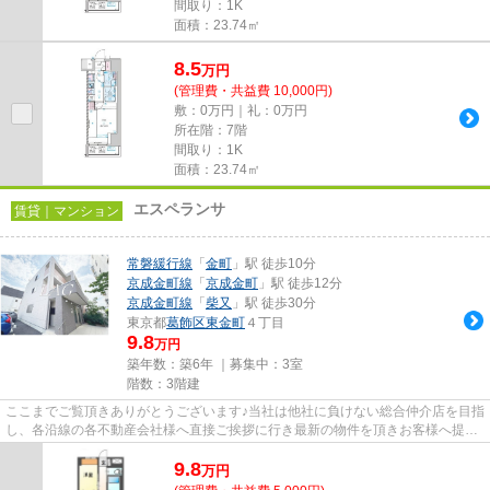
間取り：1K
面積：23.74㎡
8.5
万
円
(管理費・共益費 10,000円)
敷：0万円｜礼：0万円
所在階：7階
間取り：1K
面積：23.74㎡
エスペランサ
賃貸｜マンション
常磐緩行線
「
金町
」駅 徒歩10分
京成金町線
「
京成金町
」駅 徒歩12分
京成金町線
「
柴又
」駅 徒歩30分
東京都
葛飾区
東金町
４丁目
9.8
万円
築年数：築6年 ｜募集中：
3室
階数：3階建
ここまでご覧頂きありがとうございます♪当社は他社に負けない総合仲介店を目指
し、各沿線の各不動産会社様へ直接ご挨拶に行き最新の物件を頂きお客様へ提供
しております！最新の情報は...
9.8
万
円