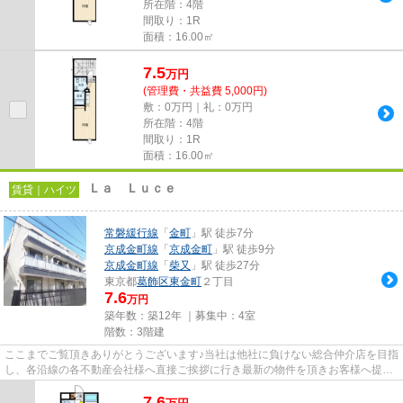
所在階：4階
間取り：1R
面積：16.00㎡
7.5
万
円
(管理費・共益費 5,000円)
敷：0万円｜礼：0万円
所在階：4階
間取り：1R
面積：16.00㎡
Ｌａ Ｌｕｃｅ
賃貸｜ハイツ
常磐緩行線
「
金町
」駅 徒歩7分
京成金町線
「
京成金町
」駅 徒歩9分
京成金町線
「
柴又
」駅 徒歩27分
東京都
葛飾区
東金町
２丁目
7.6
万円
築年数：築12年 ｜募集中：
4室
階数：3階建
ここまでご覧頂きありがとうございます♪当社は他社に負けない総合仲介店を目指
し、各沿線の各不動産会社様へ直接ご挨拶に行き最新の物件を頂きお客様へ提供
しております！最新の情報は...
7.6