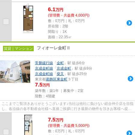
6.1
万
円
(管理費・共益費 4,000円)
敷：0万円｜礼：0万円
所在階：2階
間取り：1K
面積：22.35㎡
フィオーレ金町Ⅱ
賃貸｜マンション
常磐緩行線
「
金町
」駅 徒歩6分
京成金町線
「
京成金町
」駅 徒歩9分
京成金町線
「
柴又
」駅 徒歩25分
東京都
葛飾区
東金町
３丁目
7.5
万円
築年数：築1年 ｜募集中：
2室
階数：4階建
ここまでご覧頂きありがとうございます♪当社は他社に負けない総合仲介店を目指
し、各沿線の各不動産会社様へ直接ご挨拶に行き最新の物件を頂きお客様へ提供
しております！最新の情報は...
7.5
万
円
(管理費・共益費 5,000円)
敷：0万円｜礼：0万円