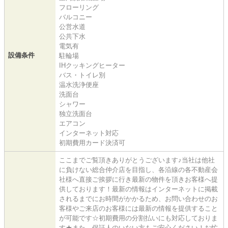
フローリング
バルコニー
公営水道
公共下水
電気有
設備条件
駐輪場
IHクッキングヒーター
バス・トイレ別
温水洗浄便座
洗面台
シャワー
独立洗面台
エアコン
インターネット対応
初期費用カード決済可
ここまでご覧頂きありがとうございます♪当社は他社
に負けない総合仲介店を目指し、各沿線の各不動産会
社様へ直接ご挨拶に行き最新の物件を頂きお客様へ提
供しております！最新の情報はインターネットに掲載
されるまでにお時間がかかるため、お問い合わせのお
客様やご来店のお客様には最新の情報を提供すること
が可能です☆初期費用の分割払いにも対応しておりま
す★また、保証人のいない方もご安心ください！お忙