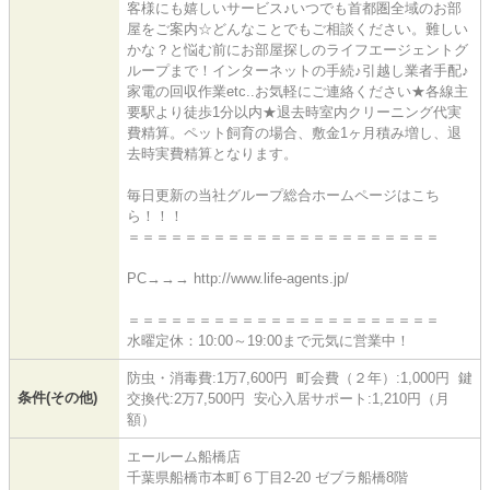
客様にも嬉しいサービス♪いつでも首都圏全域のお部
屋をご案内☆どんなことでもご相談ください。難しい
かな？と悩む前にお部屋探しのライフエージェントグ
ループまで！インターネットの手続♪引越し業者手配♪
家電の回収作業etc..お気軽にご連絡ください★各線主
要駅より徒歩1分以内★退去時室内クリーニング代実
費精算。ペット飼育の場合、敷金1ヶ月積み増し、退
去時実費精算となります。
毎日更新の当社グループ総合ホームページはこち
ら！！！
＝＝＝＝＝＝＝＝＝＝＝＝＝＝＝＝＝＝＝＝＝＝
PC→→→ http://www.life-agents.jp/
＝＝＝＝＝＝＝＝＝＝＝＝＝＝＝＝＝＝＝＝＝＝
水曜定休：10:00～19:00まで元気に営業中！
防虫・消毒費:1万7,600円 町会費（２年）:1,000円 鍵
条件(その他)
交換代:2万7,500円 安心入居サポート:1,210円（月
額）
エールーム船橋店
千葉県船橋市本町６丁目2-20 ゼブラ船橋8階