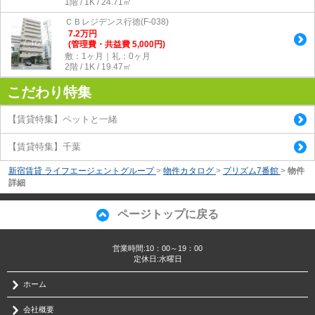
1階 / 1K / 24.71㎡
ＣＢレジデンス行徳(F-038)
7.2
万
円
(管理費・共益費 5,000円)
敷：1ヶ月｜礼：0ヶ月
2階 / 1K / 19.47㎡
こだわり特集
【賃貸特集】ペットと一緒
【賃貸特集】千葉
新宿賃貸 ライフエージェントグループ
>
物件カタログ
>
プリズム7番館
>
物件
詳細
ページトップに戻る
営業時間:10：00～19：00
定休日:水曜日
ホーム
会社概要