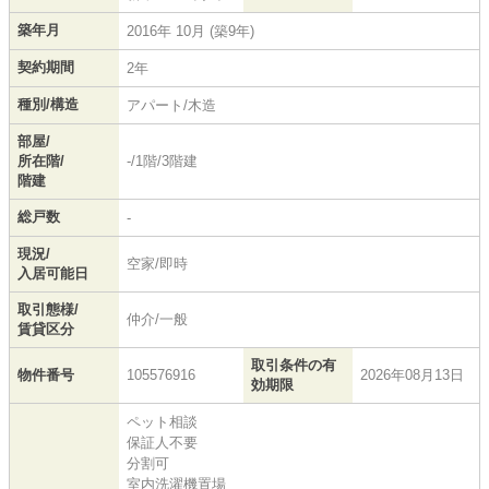
築年月
2016年 10月 (築9年)
契約期間
2年
種別/構造
アパート/木造
部屋/
所在階/
-/1階/3階建
階建
総戸数
-
現況/
空家/即時
入居可能日
取引態様/
仲介/一般
賃貸区分
取引条件の有
物件番号
105576916
2026年08月13日
効期限
ペット相談
保証人不要
分割可
室内洗濯機置場