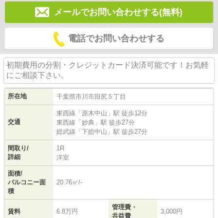
メールでお問い合わせする(無料)
電話でお問い合わせする
初期費用の分割・クレジットカード決済可能です！お気軽
にご相談下さい。
所在地
千葉県
市川市
田尻
５丁目
東西線
「
原木中山
」駅 徒歩12分
交通
東西線
「
妙典
」駅 徒歩27分
総武線
「
下総中山
」駅 徒歩27分
間取り/
1R
詳細
洋室
面積/
バルコニー面
20.76㎡/-
積
管理費・
賃料
6.8万円
3,000円
共益費