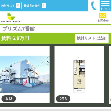
0
1
検討リスト
最近見た物件
お問合せ
プリズム7番館
賃料
6.8
万円
検討リストに追加
1/13
2/13