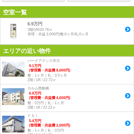
空室一覧
6.9万円
3階/1R/20.76㎡
管理・共益:3,000円/敷:0ヶ月/礼:0ヶ月
エリアの近い物件
パークアクシス市川
9.1
万
円
(管理費・共益費 8,000円)
敷：1ヶ月｜礼：0.5ヶ月
2階 / 1R / 22.72㎡
カルム西船橋
6.9
万
円
(管理費・共益費 4,000円)
敷：0万円｜礼：1ヶ月
2階 / 1K / 22.22㎡
ＦＳＩ
5.4
万
円
(管理費・共益費 2,000円)
敷：1ヶ月｜礼：0万円