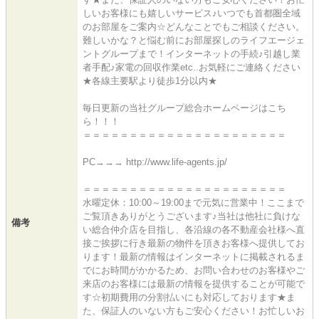
しいお客様にも嬉しいサービス♪いつでも首都圏全域
のお部屋をご案内☆どんなことでもご相談ください。
難しいかな？と悩む前にお部屋探しのライフエージェ
ントグループまで！インターネットの手続♪引越し業
者手配♪家電の回収作業etc..お気軽にご連絡ください
★各線主要駅より徒歩1分以内★
毎日更新の当社グループ総合ホームページはこち
ら！！！
＝＝＝＝＝＝＝＝＝＝＝＝＝＝＝＝＝＝＝＝＝＝
PC→→→ http://www.life-agents.jp/
＝＝＝＝＝＝＝＝＝＝＝＝＝＝＝＝＝＝＝＝＝＝
水曜定休：10:00～19:00まで元気に営業中！ここまで
ご覧頂きありがとうございます♪当社は他社に負けな
備考
い総合仲介店を目指し、各沿線の各不動産会社様へ直
接ご挨拶に行き最新の物件を頂きお客様へ提供してお
ります！最新の情報はインターネットに掲載されるま
でにお時間がかかるため、お問い合わせのお客様やご
来店のお客様には最新の情報を提供することが可能で
す☆初期費用の分割払いにも対応しております★ま
た、保証人のいない方もご安心ください！お忙しいお