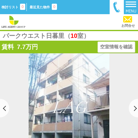
0
0
検討リスト
最近見た物件
お問合せ
パークウエスト日暮里（
10
室）
賃料
7.7
万円
空室情報を確認