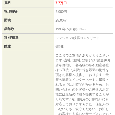
賃料
7.7万円
管理費等
2,000円
面積
25.00㎡
築年数
1993年 5月 (築33年)
種別/構造
マンション/鉄筋コンクリート
階建
6階建
ここまでご覧頂きありがとうござい
ます♪当社は他社に負けない総合仲介
店を目指し、各沿線の各不動産会社
様へ直接ご挨拶に行き最新の物件を
頂きお客様へ提供しております！最
新の情報はインターネットに掲載さ
れるまでにお時間がかかるため、お
問い合わせのお客様やご来店のお客
様には最新の情報を提供することが
可能です☆初期費用の分割払いにも
対応しております★また、保証人の
いない方もご安心ください！お忙し
いお客様にも嬉しいサービス♪いつで