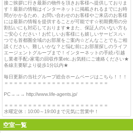
接ご挨拶に行き最新の物件を頂きお客様へ提供しておりま
す！最新の情報はインターネットに掲載されるまでにお時
間がかかるため、お問い合わせのお客様やご来店のお客様
には最新の情報を提供することが可能です☆初期費用の分
割払いにも対応しております★また、保証人のいない方も
ご安心ください！お忙しいお客様にも嬉しいサービス♪い
つでも首都圏全域のお部屋をご案内☆どんなことでもご相
談ください。難しいかな？と悩む前にお部屋探しのライフ
エージェントグループまで！インターネットの手続♪引越
し業者手配♪家電の回収作業etc..お気軽にご連絡ください★
各線主要駅より徒歩1分以内★
毎日更新の当社グループ総合ホームページはこちら！！！
＝＝＝＝＝＝＝＝＝＝＝＝＝＝＝＝＝＝＝＝＝＝
PC→→→ http://www.life-agents.jp/
＝＝＝＝＝＝＝＝＝＝＝＝＝＝＝＝＝＝＝＝＝＝
水曜定休：10:00～19:00まで元気に営業中！
空室一覧