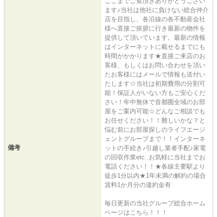
ここまでご覧頂きありがとうござい
ます♪当社は他社に負けない総合仲介
店を目指し、各沿線の各不動産会社
様へ直接ご挨拶に行き最新の物件を
提供して頂いています。最新の情報
はインターネットに載せるまでにも
時間がかかります★直接ご来店のお
客様、もしくはお問い合わせを頂い
たお客様にはメールで情報も送付い
たします☆当社は初期費用の分割可
能！保証人がいない方もご安心くだ
さい！年中無休で首都圏全域のお部
屋をご案内可能☆どんなご相談でも
お任せください！！難しいかな？と
悩む前にお部屋探しのライフエージ
ェントグループまで！！インターネ
備考
ットの手続き♪引越し業者手配♪家電
の回収作業etc..お気軽に当社までお
電話ください！！★各線主要駅より
徒歩1分以内★1年未満の解約の場合
賃料1か月分の違約金有
毎日更新の当社グループ総合ホーム
ページはこちら！！！