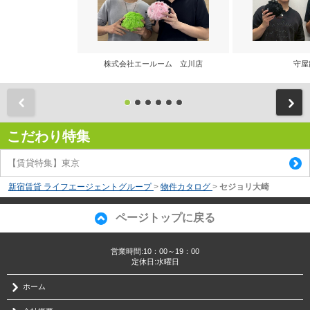
株式会社エールーム 立川店
守屋
前
こだわり特集
【賃貸特集】東京
新宿賃貸 ライフエージェントグループ
>
物件カタログ
>
セジョリ大崎
ページトップに戻る
営業時間:10：00～19：00
定休日:水曜日
ホーム