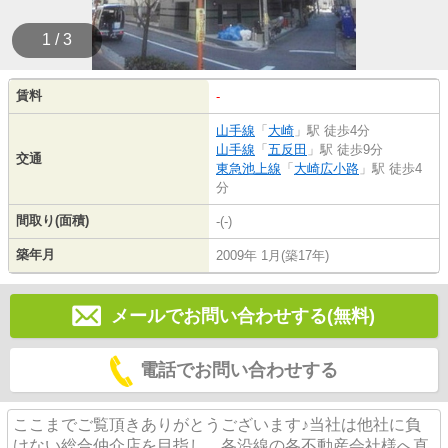
1 / 3
賃料
-
山手線
「
大崎
」駅 徒歩4分
山手線
「
五反田
」駅 徒歩9分
交通
東急池上線
「
大崎広小路
」駅 徒歩4
分
間取り(面積)
-(-)
築年月
2009年 1月(築17年)
メールでお問い合わせする(無料)
電話でお問い合わせする
ここまでご覧頂きありがとうございます♪当社は他社に負
けない総合仲介店を目指し、各沿線の各不動産会社様へ直