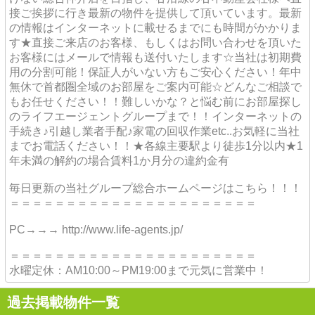
接ご挨拶に行き最新の物件を提供して頂いています。最新
の情報はインターネットに載せるまでにも時間がかかりま
す★直接ご来店のお客様、もしくはお問い合わせを頂いた
お客様にはメールで情報も送付いたします☆当社は初期費
用の分割可能！保証人がいない方もご安心ください！年中
無休で首都圏全域のお部屋をご案内可能☆どんなご相談で
もお任せください！！難しいかな？と悩む前にお部屋探し
のライフエージェントグループまで！！インターネットの
手続き♪引越し業者手配♪家電の回収作業etc..お気軽に当社
までお電話ください！！★各線主要駅より徒歩1分以内★1
年未満の解約の場合賃料1か月分の違約金有
毎日更新の当社グループ総合ホームページはこちら！！！
＝＝＝＝＝＝＝＝＝＝＝＝＝＝＝＝＝＝＝＝＝＝
PC→→→ http://www.life-agents.jp/
＝＝＝＝＝＝＝＝＝＝＝＝＝＝＝＝＝＝＝＝＝＝
水曜定休：AM10:00～PM19:00まで元気に営業中！
過去掲載物件一覧