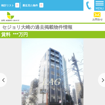
0
0
検討リスト
最近見た物件
お問合せ
セジョリ大崎の過去掲載物件情報
賃料
***
万円