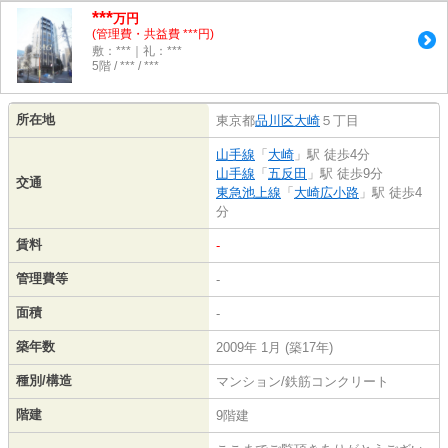
***
万円
(管理費・共益費 ***円)
敷：***｜礼：***
5階 / *** / ***
所在地
東京都
品川区
大崎
５丁目
山手線
「
大崎
」駅 徒歩4分
山手線
「
五反田
」駅 徒歩9分
交通
東急池上線
「
大崎広小路
」駅 徒歩4
分
賃料
-
管理費等
-
面積
-
築年数
2009年 1月 (築17年)
種別/構造
マンション/鉄筋コンクリート
階建
9階建