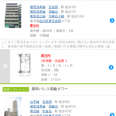
都営浅草線
「
五反田
」駅 徒歩3分
都営浅草線
「
高輪台
」駅 徒歩7分
東急池上線
「
大崎広小路
」駅 徒歩13分
東京都
品川区
東五反田
４丁目
8
万円
築年数：築30年 ｜募集中：
1室
階数：10階建
ここまでご覧頂きありがとうございます♪当社は他社に負けない総合仲介店を目指
し、各沿線の各不動産会社様へ直接ご挨拶に行き最新の物件を頂きお客様へ提供
しております！最新の情報は...
8
万
円
(管理費・共益費 -)
敷：1ヶ月｜礼：1ヶ月
所在階：3階
間取り：1K
面積：17.53㎡
菱和パレス高輪タワー
賃貸｜マンション
山手線
「
五反田
」駅 徒歩8分
都営浅草線
「
高輪台
」駅 徒歩5分
南北線
「
白金台
」駅 徒歩15分
東京都
品川区
東五反田
４丁目