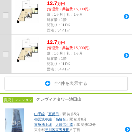
12.7
万
円
(管理費・共益費 15,000円)
敷：1ヶ月｜礼：1ヶ月
所在階：1階
間取り：1LDK
面積：34.41㎡
12.7
万
円
(管理費・共益費 15,000円)
敷：1ヶ月｜礼：1ヶ月
所在階：1階
間取り：1LDK
面積：34.41㎡
全4件を表示する
クレヴィアタワー池田山
賃貸｜マンション
山手線
「
五反田
」駅 徒歩5分
都営浅草線
「
高輪台
」駅 徒歩8分
東急池上線
「
大崎広小路
」駅 徒歩12分
東京都
品川区
東五反田
５丁目