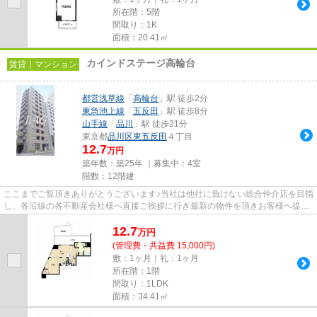
所在階：5階
間取り：1K
面積：20.41㎡
カインドステージ高輪台
賃貸｜マンション
都営浅草線
「
高輪台
」駅 徒歩2分
東急池上線
「
五反田
」駅 徒歩8分
山手線
「
品川
」駅 徒歩21分
東京都
品川区
東五反田
４丁目
12.7
万円
築年数：築25年 ｜募集中：
4室
階数：12階建
ここまでご覧頂きありがとうございます♪当社は他社に負けない総合仲介店を目指
し、各沿線の各不動産会社様へ直接ご挨拶に行き最新の物件を頂きお客様へ提供
しております！最新の情報は...
12.7
万
円
(管理費・共益費 15,000円)
敷：1ヶ月｜礼：1ヶ月
所在階：1階
間取り：1LDK
面積：34.41㎡