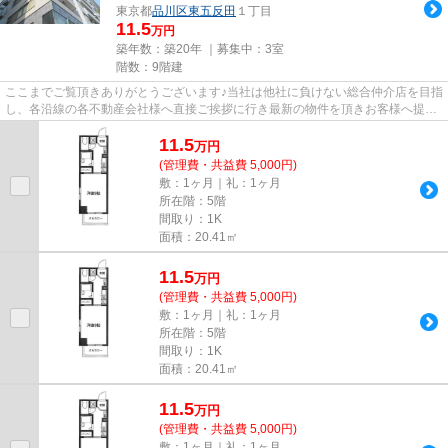
東京都
品川区
東五反田
１丁目
11.5
万円
築年数：築20年 ｜募集中：
3室
階数：9階建
ここまでご覧頂きありがとうございます♪当社は他社に負けない総合仲介店を目指
し、各沿線の各不動産会社様へ直接ご挨拶に行き最新の物件を頂きお客様へ提供
しております！最新の情報は...
11.5
万
円
(管理費・共益費 5,000円)
敷：1ヶ月｜礼：1ヶ月
所在階：5階
間取り：1K
面積：20.41㎡
11.5
万
円
(管理費・共益費 5,000円)
敷：1ヶ月｜礼：1ヶ月
所在階：5階
間取り：1K
面積：20.41㎡
11.5
万
円
(管理費・共益費 5,000円)
敷：1ヶ月｜礼：1ヶ月