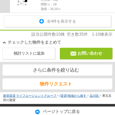
間取り：1K
面積：26.20㎡
全4件を表示する
該当公開件数
10
棟 空き数
35
件
1-10
棟表示
チェックした物件をまとめて
検討リストに追加
お問い合わせ
さらに条件を絞り込む
物件リクエスト
新宿賃貸 ライフエージェントグループ
>
(賃貸)地域から探す
>
品川区
>
東五反
田の賃貸
ページトップに戻る