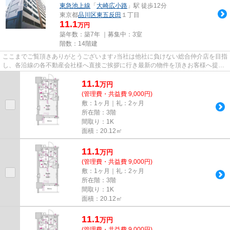
東急池上線
「
大崎広小路
」駅 徒歩12分
東京都
品川区
東五反田
１丁目
11.1
万円
築年数：築7年 ｜募集中：
3室
階数：14階建
ここまでご覧頂きありがとうございます♪当社は他社に負けない総合仲介店を目指
し、各沿線の各不動産会社様へ直接ご挨拶に行き最新の物件を頂きお客様へ提供
しております！最新の情報は...
11.1
万
円
(管理費・共益費 9,000円)
敷：1ヶ月｜礼：2ヶ月
所在階：3階
間取り：1K
面積：20.12㎡
11.1
万
円
(管理費・共益費 9,000円)
敷：1ヶ月｜礼：2ヶ月
所在階：3階
間取り：1K
面積：20.12㎡
11.1
万
円
(管理費・共益費 9,000円)