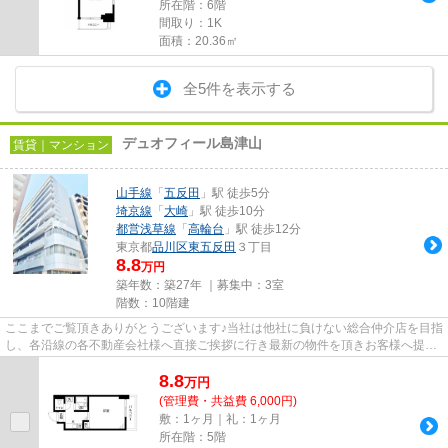
所在階：6階
間取り：1K
面積：20.36㎡
全5件を表示する
デュオフィール島津山
賃貸｜マンション
山手線
「
五反田
」駅 徒歩5分
埼京線
「
大崎
」駅 徒歩10分
都営浅草線
「
高輪台
」駅 徒歩12分
東京都
品川区
東五反田
３丁目
8.8
万円
築年数：築27年 ｜募集中：
3室
階数：10階建
ここまでご覧頂きありがとうございます♪当社は他社に負けない総合仲介店を目指
し、各沿線の各不動産会社様へ直接ご挨拶に行き最新の物件を頂きお客様へ提供
しております！最新の情報は...
8.8
万
円
(管理費・共益費 6,000円)
敷：1ヶ月｜礼：1ヶ月
所在階：5階