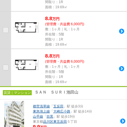
間取り：1R
面積：19.69㎡
8.8
万
円
(管理費・共益費 6,000円)
敷：1ヶ月｜礼：1ヶ月
所在階：5階
間取り：1R
面積：19.69㎡
8.8
万
円
(管理費・共益費 6,000円)
敷：1ヶ月｜礼：1ヶ月
所在階：5階
間取り：1R
面積：19.69㎡
ＳＡＮ ＳＵＲＩ池田山
賃貸｜マンション
都営浅草線
「
五反田
」駅 徒歩3分
東急池上線
「
大崎広小路
」駅 徒歩14分
山手線
「
目黒
」駅 徒歩19分
東京都
品川区
東五反田
５丁目
9.9