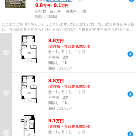
8.8
9.1
万円～
万円
築年数：築25年 ｜募集中：
5室
階数：14階建
ここまでご覧頂きありがとうございます♪当社は他社に負けない総合仲介店を目指
し、各沿線の各不動産会社様へ直接ご挨拶に行き最新の物件を頂きお客様へ提供
しております！最新の情報は...
8.8
万
円
(管理費・共益費 9,000円)
敷：1ヶ月｜礼：1ヶ月
所在階：2階
間取り：1K
面積：19.88㎡
8.8
万
円
(管理費・共益費 9,000円)
敷：1ヶ月｜礼：1ヶ月
所在階：2階
間取り：1K
面積：19.88㎡
9.1
万
円
(管理費・共益費 9,000円)
敷：1ヶ月｜礼：1ヶ月