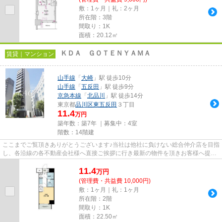
敷：1ヶ月｜礼：2ヶ月
所在階：3階
間取り：1K
面積：20.12㎡
ＫＤＡ ＧＯＴＥＮＹＡＭＡ
賃貸｜マンション
山手線
「
大崎
」駅 徒歩10分
山手線
「
五反田
」駅 徒歩9分
京急本線
「
北品川
」駅 徒歩14分
東京都
品川区
東五反田
３丁目
11.4
万円
築年数：築7年 ｜募集中：
4室
階数：14階建
ここまでご覧頂きありがとうございます♪当社は他社に負けない総合仲介店を目指
し、各沿線の各不動産会社様へ直接ご挨拶に行き最新の物件を頂きお客様へ提供
しております！最新の情報は...
11.4
万
円
(管理費・共益費 10,000円)
敷：1ヶ月｜礼：1ヶ月
所在階：2階
間取り：1K
面積：22.50㎡