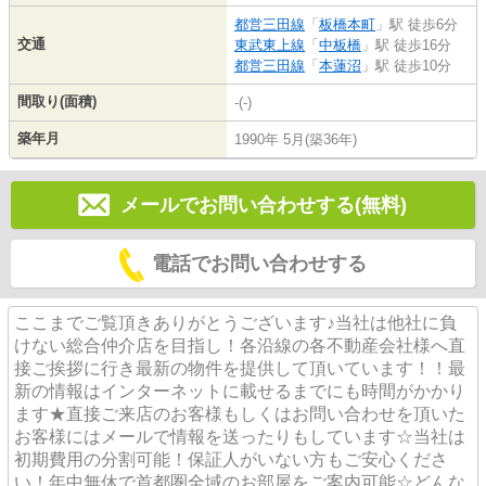
都営三田線
「
板橋本町
」駅 徒歩6分
交通
東武東上線
「
中板橋
」駅 徒歩16分
都営三田線
「
本蓮沼
」駅 徒歩10分
間取り(面積)
-(-)
築年月
1990年 5月(築36年)
メールでお問い合わせする(無料)
電話でお問い合わせする
ここまでご覧頂きありがとうございます♪当社は他社に負
けない総合仲介店を目指し！各沿線の各不動産会社様へ直
接ご挨拶に行き最新の物件を提供して頂いています！！最
新の情報はインターネットに載せるまでにも時間がかかり
ます★直接ご来店のお客様もしくはお問い合わせを頂いた
お客様にはメールで情報を送ったりもしています☆当社は
初期費用の分割可能！保証人がいない方もご安心くださ
い！年中無休で首都圏全域のお部屋をご案内可能☆どんな