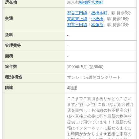
所在地
東京都
板橋区
宮本町
都営三田線
「
板橋本町
」駅 徒歩6分
交通
東武東上線
「
中板橋
」駅 徒歩16分
都営三田線
「
本蓮沼
」駅 徒歩10分
賃料
-
管理費等
-
面積
-
築年数
1990年 5月 (築36年)
種別/構造
マンション/鉄筋コンクリート
階建
4階建
ここまでご覧頂きありがとうござい
ます♪当社は他社に負けない総合仲介
店を目指し！各沿線の各不動産会社
様へ直接ご挨拶に行き最新の物件を
提供して頂いています！！最新の情
報はインターネットに載せるまでに
も時間がかかります★直接ご来店の