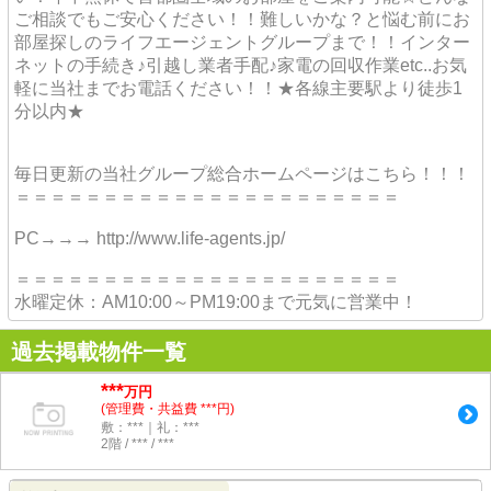
ご相談でもご安心ください！！難しいかな？と悩む前にお
部屋探しのライフエージェントグループまで！！インター
ネットの手続き♪引越し業者手配♪家電の回収作業etc..お気
軽に当社までお電話ください！！★各線主要駅より徒歩1
分以内★
毎日更新の当社グループ総合ホームページはこちら！！！
＝＝＝＝＝＝＝＝＝＝＝＝＝＝＝＝＝＝＝＝＝＝
PC→→→ http://www.life-agents.jp/
＝＝＝＝＝＝＝＝＝＝＝＝＝＝＝＝＝＝＝＝＝＝
水曜定休：AM10:00～PM19:00まで元気に営業中！
過去掲載物件一覧
***
万円
(管理費・共益費 ***円)
敷：***｜礼：***
2階 / *** / ***