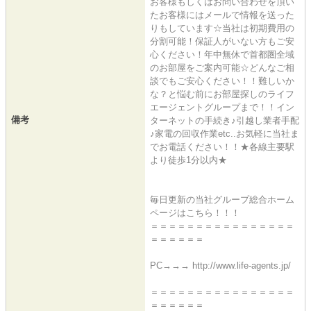
お客様もしくはお問い合わせを頂い
たお客様にはメールで情報を送った
りもしています☆当社は初期費用の
分割可能！保証人がいない方もご安
心ください！年中無休で首都圏全域
のお部屋をご案内可能☆どんなご相
談でもご安心ください！！難しいか
な？と悩む前にお部屋探しのライフ
エージェントグループまで！！イン
備考
ターネットの手続き♪引越し業者手配
♪家電の回収作業etc..お気軽に当社ま
でお電話ください！！★各線主要駅
より徒歩1分以内★
毎日更新の当社グループ総合ホーム
ページはこちら！！！
＝＝＝＝＝＝＝＝＝＝＝＝＝＝＝＝
＝＝＝＝＝＝
PC→→→ http://www.life-agents.jp/
＝＝＝＝＝＝＝＝＝＝＝＝＝＝＝＝
＝＝＝＝＝＝