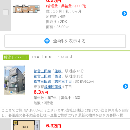
6.2
万
円
(管理費・共益費 3,000円)
敷：1ヶ月｜礼：0ヶ月
所在階：4階
間取り：2DK
面積：35.00㎡
全4件を表示する
ｍａｉｎｅ ｒｏａｄ
賃貸｜アパート
都営三田線
「
蓮根
」駅 徒歩13分
都営三田線
「
西台
」駅 徒歩13分
都営三田線
「
志村三丁目
」駅 徒歩15分
東京都
板橋区
蓮根
１丁目
6.3
万円
築年数：築7年 ｜募集中：
3室
階数：3階建
ここまでご覧頂きありがとうございます♪当社は他社に負けない総合仲介店を目指
し、各沿線の各不動産会社様へ直接ご挨拶に行き最新の物件を頂きお客様へ提供
しております！最新の情報は...
6.3
万
円