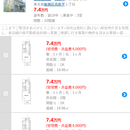
東京都
板橋区
高島平
１丁目
7.4
万円
築年数：築18年 ｜募集中：
3室
階数：10階建
ここまでご覧頂きありがとうございます♪当社は他社に負けない総合仲介店を目指
し、各沿線の各不動産会社様へ直接ご挨拶に行き最新の物件を頂きお客様へ提供
しております！最新の情報は...
7.4
万
円
(管理費・共益費 6,000円)
敷：1ヶ月｜礼：1ヶ月
所在階：2階
間取り：1K
面積：19.96㎡
7.4
万
円
(管理費・共益費 6,000円)
敷：1ヶ月｜礼：1ヶ月
所在階：2階
間取り：1K
面積：19.96㎡
7.4
万
円
(管理費・共益費 6,000円)