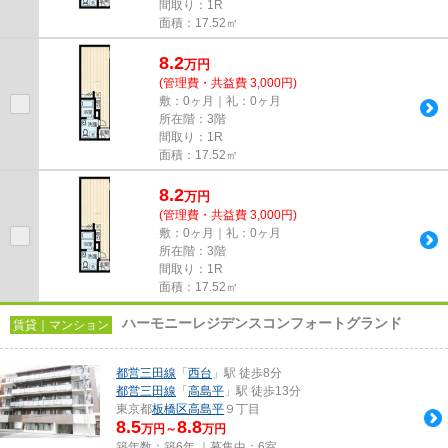
間取り：1R
面積：17.52㎡
8.2
万
円
(管理費・共益費 3,000円)
敷：0ヶ月｜礼：0ヶ月
所在階：3階
間取り：1R
面積：17.52㎡
8.2
万
円
(管理費・共益費 3,000円)
敷：0ヶ月｜礼：0ヶ月
所在階：3階
間取り：1R
面積：17.52㎡
ハーモニーレジデンスコンフォートグランド
賃貸｜マンション
都営三田線
「
西台
」駅 徒歩8分
都営三田線
「
高島平
」駅 徒歩13分
東京都
板橋区
高島平
９丁目
8.5
8.8
万円～
万円
築年数：築6年 ｜募集中：
6室