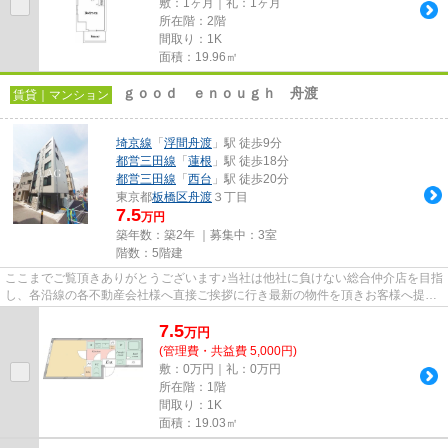
敷：1ヶ月｜礼：1ヶ月
所在階：2階
間取り：1K
面積：19.96㎡
ｇｏｏｄ ｅｎｏｕｇｈ 舟渡
賃貸｜マンション
埼京線
「
浮間舟渡
」駅 徒歩9分
都営三田線
「
蓮根
」駅 徒歩18分
都営三田線
「
西台
」駅 徒歩20分
東京都
板橋区
舟渡
３丁目
7.5
万円
築年数：築2年 ｜募集中：
3室
階数：5階建
ここまでご覧頂きありがとうございます♪当社は他社に負けない総合仲介店を目指
し、各沿線の各不動産会社様へ直接ご挨拶に行き最新の物件を頂きお客様へ提供
しております！最新の情報は...
7.5
万
円
(管理費・共益費 5,000円)
敷：0万円｜礼：0万円
所在階：1階
間取り：1K
面積：19.03㎡