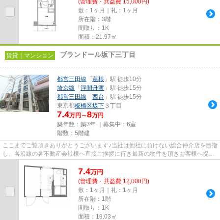
(管理費・共益費 15,000円)
敷：1ヶ月｜礼：1ヶ月
所在階：3階
間取り：1K
面積：21.97㎡
ブランドール坂下三丁目
賃貸｜マンション
都営三田線
「
蓮根
」駅 徒歩10分
埼京線
「
浮間舟渡
」駅 徒歩15分
都営三田線
「
西台
」駅 徒歩15分
東京都
板橋区
坂下
３丁目
7.4
8
万円～
万円
築年数：築3年 ｜募集中：
6室
階数：5階建
ここまでご覧頂きありがとうございます♪当社は他社に負けない総合仲介店を目指
し、各沿線の各不動産会社様へ直接ご挨拶に行き最新の物件を頂きお客様へ提供
しております！最新の情報は...
7.4
万
円
(管理費・共益費 12,000円)
敷：1ヶ月｜礼：1ヶ月
所在階：1階
間取り：1K
面積：19.03㎡