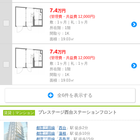
7.4
万
円
(管理費・共益費 12,000円)
敷：1ヶ月｜礼：1ヶ月
所在階：1階
間取り：1K
面積：19.03㎡
7.4
万
円
(管理費・共益費 12,000円)
敷：1ヶ月｜礼：1ヶ月
所在階：1階
間取り：1K
面積：19.03㎡
全6件を表示する
プレステージ西台ステーションフロント
賃貸｜マンション
都営三田線
「
西台
」駅 徒歩2分
都営三田線
「
蓮根
」駅 徒歩10分
都営三田線
「
高島平
」駅 徒歩15分