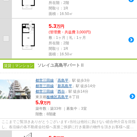
所在階：2階
間取り：1R
面積：16.50㎡
5.3
万
円
(管理費・共益費 3,000円)
敷：1ヶ月｜礼：1ヶ月
所在階：2階
間取り：1R
面積：16.50㎡
ソレイユ高島平パートⅡ
賃貸｜マンション
都営三田線
「
高島平
」駅 徒歩3分
都営三田線
「
新高島平
」駅 徒歩14分
都営三田線
「
西台
」駅 徒歩14分
東京都
板橋区
高島平
８丁目
5.9
万円
築年数：築33年 ｜募集中：
3室
階数：8階建
ここまでご覧頂きありがとうございます♪当社は他社に負けない総合仲介店を目指
し、各沿線の各不動産会社様へ直接ご挨拶に行き最新の物件を頂きお客様へ提供
しております！最新の情報は...