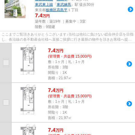
東武東上線
「
東武練馬
」駅 徒歩30分
東京都
板橋区
高島平
１丁目
7.4
万円
築年数：築19年 ｜募集中：
3室
階数：9階建
ここまでご覧頂きありがとうございます♪当社は他社に負けない総合仲介店を目指
し、各沿線の各不動産会社様へ直接ご挨拶に行き最新の物件を頂きお客様へ提供
しております！最新の情報は...
7.4
万
円
(管理費・共益費 15,000円)
敷：1ヶ月｜礼：1ヶ月
所在階：3階
間取り：1K
面積：21.97㎡
7.4
万
円
(管理費・共益費 15,000円)
敷：1ヶ月｜礼：1ヶ月
所在階：3階
間取り：1K
面積：21.97㎡
7.4
万
円