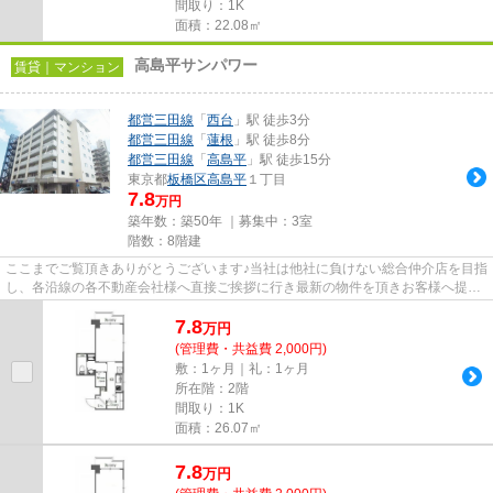
間取り：1K
面積：22.08㎡
高島平サンパワー
賃貸｜マンション
都営三田線
「
西台
」駅 徒歩3分
都営三田線
「
蓮根
」駅 徒歩8分
都営三田線
「
高島平
」駅 徒歩15分
東京都
板橋区
高島平
１丁目
7.8
万円
築年数：築50年 ｜募集中：
3室
階数：8階建
ここまでご覧頂きありがとうございます♪当社は他社に負けない総合仲介店を目指
し、各沿線の各不動産会社様へ直接ご挨拶に行き最新の物件を頂きお客様へ提供
しております！最新の情報は...
7.8
万
円
(管理費・共益費 2,000円)
敷：1ヶ月｜礼：1ヶ月
所在階：2階
間取り：1K
面積：26.07㎡
7.8
万
円