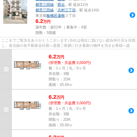
都営三田線
「
西台
」駅 徒歩12分
都営三田線
「
志村三丁目
」駅 徒歩14分
東京都
板橋区
蓮根
２丁目
6.2
万円
築年数：築52年 ｜募集中：
4室
階数：5階建
ここまでご覧頂きありがとうございます♪当社は他社に負けない総合仲介店を目指
し、各沿線の各不動産会社様へ直接ご挨拶に行き最新の物件を頂きお客様へ提供
しております！最新の情報は...
6.2
万
円
(管理費・共益費 3,000円)
敷：1ヶ月｜礼：0ヶ月
所在階：3階
間取り：2DK
面積：35.00㎡
6.2
万
円
(管理費・共益費 3,000円)
敷：1ヶ月｜礼：0ヶ月
所在階：3階
間取り：2DK
面積：35.00㎡