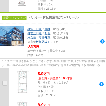
所在階：5階
間取り：1K
面積：26.15㎡
ベルシード板橋蓮根アンベリール
賃貸｜マンション
都営三田線
「
蓮根
」駅 徒歩8分
都営三田線
「
西台
」駅 徒歩12分
埼京線
「
浮間舟渡
」駅 徒歩18分
東京都
板橋区
坂下
３丁目
8.9
万円
築年数：築4年 ｜募集中：
3室
階数：4階建
ここまでご覧頂きありがとうございます♪当社は他社に負けない総合仲介店を目指
し、各沿線の各不動産会社様へ直接ご挨拶に行き最新の物件を頂きお客様へ提供
しております！最新の情報は...
8.9
万
円
(管理費・共益費 10,000円)
敷：0ヶ月｜礼：1.1ヶ月
所在階：4階
間取り：1DK
面積：25.33㎡
8.9
万
円