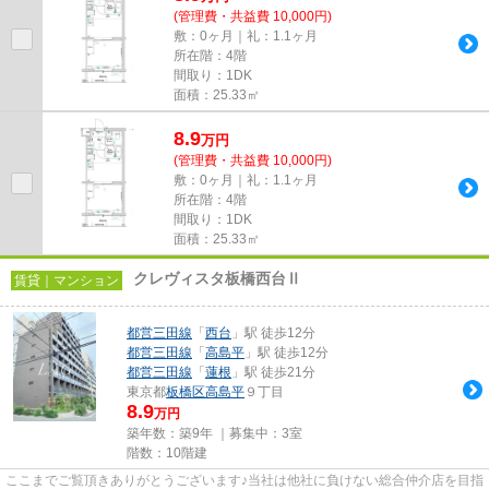
(管理費・共益費 10,000円)
敷：0ヶ月｜礼：1.1ヶ月
所在階：4階
間取り：1DK
面積：25.33㎡
8.9
万
円
(管理費・共益費 10,000円)
敷：0ヶ月｜礼：1.1ヶ月
所在階：4階
間取り：1DK
面積：25.33㎡
クレヴィスタ板橋西台Ⅱ
賃貸｜マンション
都営三田線
「
西台
」駅 徒歩12分
都営三田線
「
高島平
」駅 徒歩12分
都営三田線
「
蓮根
」駅 徒歩21分
東京都
板橋区
高島平
９丁目
8.9
万円
築年数：築9年 ｜募集中：
3室
階数：10階建
ここまでご覧頂きありがとうございます♪当社は他社に負けない総合仲介店を目指