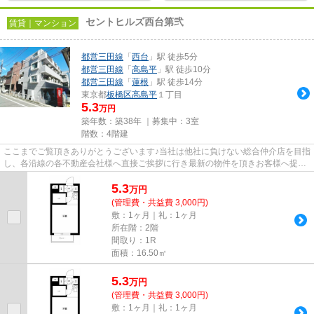
セントヒルズ西台第弐
賃貸｜マンション
都営三田線
「
西台
」駅 徒歩5分
都営三田線
「
高島平
」駅 徒歩10分
都営三田線
「
蓮根
」駅 徒歩14分
東京都
板橋区
高島平
１丁目
5.3
万円
築年数：築38年 ｜募集中：
3室
階数：4階建
ここまでご覧頂きありがとうございます♪当社は他社に負けない総合仲介店を目指
し、各沿線の各不動産会社様へ直接ご挨拶に行き最新の物件を頂きお客様へ提供
しております！最新の情報は...
5.3
万
円
(管理費・共益費 3,000円)
敷：1ヶ月｜礼：1ヶ月
所在階：2階
間取り：1R
面積：16.50㎡
5.3
万
円
(管理費・共益費 3,000円)
敷：1ヶ月｜礼：1ヶ月