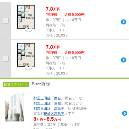
しております！最新の情報は...
7.8
万
円
(管理費・共益費 5,000円)
敷：0万円｜礼：0万円
所在階：2階
間取り：1R
面積：20.03㎡
7.8
万
円
(管理費・共益費 5,000円)
敷：0万円｜礼：0万円
所在階：2階
間取り：1R
面積：20.03㎡
Buzz西台I
賃貸｜アパート
都営三田線
「
西台
」駅 徒歩10分
都営三田線
「
蓮根
」駅 徒歩14分
都営三田線
「
高島平
」駅 徒歩19分
東京都
板橋区
高島平
１丁目
8
8.5
万円～
万円
築年数：築2年 ｜募集中：
4室