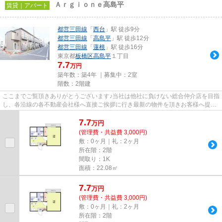
Ａｒｇｉｏｎｅ高島平
賃貸｜アパート
都営三田線
「
西台
」駅 徒歩9分
都営三田線
「
高島平
」駅 徒歩12分
都営三田線
「
蓮根
」駅 徒歩16分
東京都
板橋区
高島平
１丁目
7.7
万円
築年数：築4年 ｜募集中：
2室
階数：2階建
ここまでご覧頂きありがとうございます♪当社は他社に負けない総合仲介店を目指
し、各沿線の各不動産会社様へ直接ご挨拶に行き最新の物件を頂きお客様へ提供
しております！最新の情報は...
7.7
万
円
(管理費・共益費 3,000円)
敷：0ヶ月｜礼：2ヶ月
所在階：2階
間取り：1K
面積：22.08㎡
7.7
万
円
(管理費・共益費 3,000円)
敷：0ヶ月｜礼：2ヶ月
所在階：2階