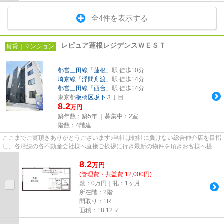
全4件を表示する
レピュア蓮根レジデンスＷＥＳＴ
賃貸｜マンション
都営三田線
「
蓮根
」駅 徒歩10分
埼京線
「
浮間舟渡
」駅 徒歩14分
都営三田線
「
西台
」駅 徒歩14分
東京都
板橋区
坂下
３丁目
8.2
万円
築年数：築5年 ｜募集中：
2室
階数：4階建
ここまでご覧頂きありがとうございます♪当社は他社に負けない総合仲介店を目指
し、各沿線の各不動産会社様へ直接ご挨拶に行き最新の物件を頂きお客様へ提供
しております！最新の情報は...
8.2
万
円
(管理費・共益費 12,000円)
敷：0万円｜礼：1ヶ月
所在階：2階
間取り：1R
面積：18.12㎡