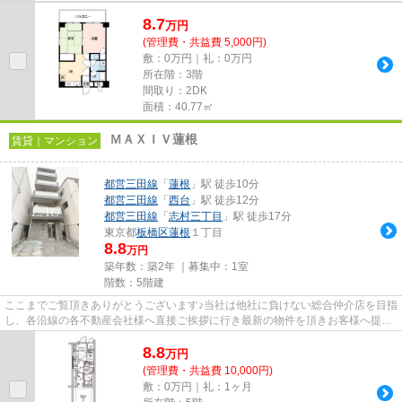
8.7
万
円
(管理費・共益費 5,000円)
敷：0万円｜礼：0万円
所在階：3階
間取り：2DK
面積：40.77㎡
ＭＡＸＩＶ蓮根
賃貸｜マンション
都営三田線
「
蓮根
」駅 徒歩10分
都営三田線
「
西台
」駅 徒歩12分
都営三田線
「
志村三丁目
」駅 徒歩17分
東京都
板橋区
蓮根
１丁目
8.8
万円
築年数：築2年 ｜募集中：
1室
階数：5階建
ここまでご覧頂きありがとうございます♪当社は他社に負けない総合仲介店を目指
し、各沿線の各不動産会社様へ直接ご挨拶に行き最新の物件を頂きお客様へ提供
しております！最新の情報は...
8.8
万
円
(管理費・共益費 10,000円)
敷：0万円｜礼：1ヶ月