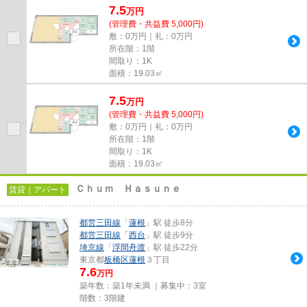
7.5
万
円
(管理費・共益費 5,000円)
敷：0万円｜礼：0万円
所在階：1階
間取り：1K
面積：19.03㎡
7.5
万
円
(管理費・共益費 5,000円)
敷：0万円｜礼：0万円
所在階：1階
間取り：1K
面積：19.03㎡
Ｃｈｕｍ Ｈａｓｕｎｅ
賃貸｜アパート
都営三田線
「
蓮根
」駅 徒歩8分
都営三田線
「
西台
」駅 徒歩9分
埼京線
「
浮間舟渡
」駅 徒歩22分
東京都
板橋区
蓮根
３丁目
7.6
万円
築年数：築1年未満 ｜募集中：
3室
階数：3階建