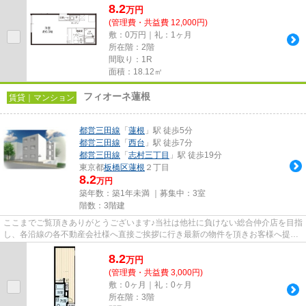
8.2
万
円
(管理費・共益費 12,000円)
敷：0万円｜礼：1ヶ月
所在階：2階
間取り：1R
面積：18.12㎡
フィオーネ蓮根
賃貸｜マンション
都営三田線
「
蓮根
」駅 徒歩5分
都営三田線
「
西台
」駅 徒歩7分
都営三田線
「
志村三丁目
」駅 徒歩19分
東京都
板橋区
蓮根
２丁目
8.2
万円
築年数：築1年未満 ｜募集中：
3室
階数：3階建
ここまでご覧頂きありがとうございます♪当社は他社に負けない総合仲介店を目指
し、各沿線の各不動産会社様へ直接ご挨拶に行き最新の物件を頂きお客様へ提供
しております！最新の情報は...
8.2
万
円
(管理費・共益費 3,000円)
敷：0ヶ月｜礼：0ヶ月
所在階：3階