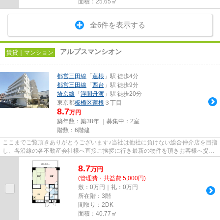
面積：25.65㎡
全6件を表示する
アルプスマンシオン
賃貸｜マンション
都営三田線
「
蓮根
」駅 徒歩4分
都営三田線
「
西台
」駅 徒歩9分
埼京線
「
浮間舟渡
」駅 徒歩20分
東京都
板橋区
蓮根
３丁目
8.7
万円
築年数：築38年 ｜募集中：
2室
階数：6階建
ここまでご覧頂きありがとうございます♪当社は他社に負けない総合仲介店を目指
し、各沿線の各不動産会社様へ直接ご挨拶に行き最新の物件を頂きお客様へ提供
しております！最新の情報は...
8.7
万
円
(管理費・共益費 5,000円)
敷：0万円｜礼：0万円
所在階：3階
間取り：2DK
面積：40.77㎡