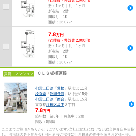
(管理費・共益費 2,000円)
敷：1ヶ月｜礼：1ヶ月
所在階：2階
間取り：1K
面積：26.07㎡
7.8
万
円
(管理費・共益費 2,000円)
敷：1ヶ月｜礼：1ヶ月
所在階：2階
間取り：1K
面積：26.07㎡
ＣＬＳ板橋蓮根
賃貸｜マンション
都営三田線
「
蓮根
」駅 徒歩11分
埼京線
「
浮間舟渡
」駅 徒歩15分
都営三田線
「
西台
」駅 徒歩15分
東京都
板橋区
坂下
３丁目
7.8
万円
築年数：築3年 ｜募集中：
2室
階数：5階建
ここまでご覧頂きありがとうございます♪当社は他社に負けない総合仲介店を目指
し、各沿線の各不動産会社様へ直接ご挨拶に行き最新の物件を頂きお客様へ提供