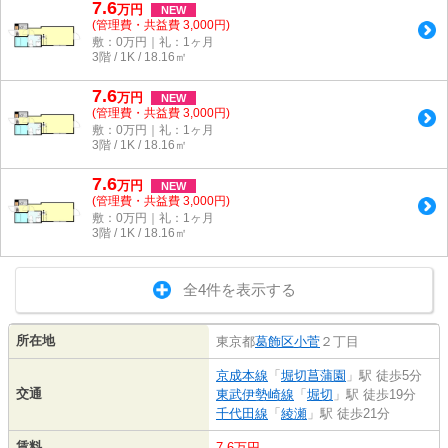
7.6
万
円
NEW
(管理費・共益費 3,000円)
敷：0万円｜礼：1ヶ月
3階 / 1K / 18.16㎡
7.6
万
円
NEW
(管理費・共益費 3,000円)
敷：0万円｜礼：1ヶ月
3階 / 1K / 18.16㎡
7.6
万
円
NEW
(管理費・共益費 3,000円)
敷：0万円｜礼：1ヶ月
3階 / 1K / 18.16㎡
全4件を表示する
所在地
東京都
葛飾区
小菅
２丁目
京成本線
「
堀切菖蒲園
」駅 徒歩5分
交通
東武伊勢崎線
「
堀切
」駅 徒歩19分
千代田線
「
綾瀬
」駅 徒歩21分
賃料
7.6万円