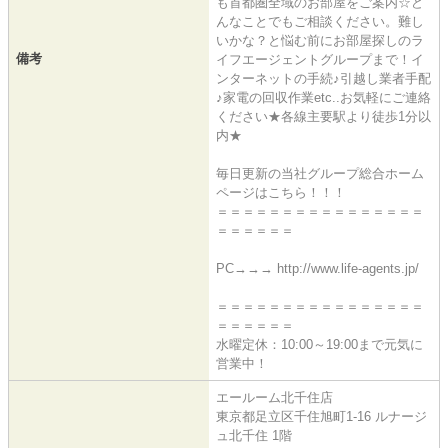
も首都圏全域のお部屋をご案内☆ど
んなことでもご相談ください。難し
いかな？と悩む前にお部屋探しのラ
備考
イフエージェントグループまで！イ
ンターネットの手続♪引越し業者手配
♪家電の回収作業etc..お気軽にご連絡
ください★各線主要駅より徒歩1分以
内★
毎日更新の当社グループ総合ホーム
ページはこちら！！！
＝＝＝＝＝＝＝＝＝＝＝＝＝＝＝＝
＝＝＝＝＝＝
PC→→→ http://www.life-agents.jp/
＝＝＝＝＝＝＝＝＝＝＝＝＝＝＝＝
＝＝＝＝＝＝
水曜定休：10:00～19:00まで元気に
営業中！
エールーム北千住店
東京都足立区千住旭町1-16 ルナージ
ュ北千住 1階