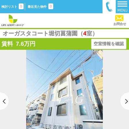
0
0
検討リスト
最近見た物件
お問合せ
オーガスタコート堀切菖蒲園（
4
室）
賃料
7.6
万円
空室情報を確認