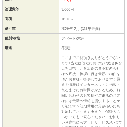
管理費等
3,000円
面積
18.16㎡
築年数
2026年 2月 (築1年未満)
種別/構造
アパート/木造
階建
3階建
ここまでご覧頂きありがとうござい
ます♪当社は他社に負けない総合仲介
店を目指し、各沿線の各不動産会社
様へ直接ご挨拶に行き最新の物件を
頂きお客様へ提供しております！最
新の情報はインターネットに掲載さ
れるまでにお時間がかかるため、お
問い合わせのお客様やご来店のお客
様には最新の情報を提供することが
可能です☆初期費用の分割払いにも
対応しております★また、保証人の
いない方もご安心ください！お忙し
いお客様にも嬉しいサービス♪いつで