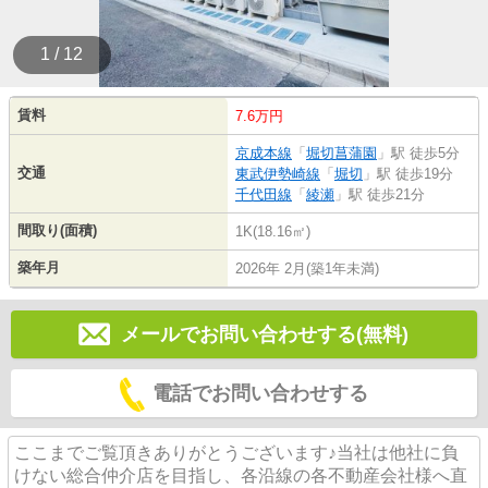
1 / 12
賃料
7.6万円
京成本線
「
堀切菖蒲園
」駅 徒歩5分
交通
東武伊勢崎線
「
堀切
」駅 徒歩19分
千代田線
「
綾瀬
」駅 徒歩21分
間取り(面積)
1K(18.16㎡)
築年月
2026年 2月(築1年未満)
メールでお問い合わせする(無料)
電話でお問い合わせする
ここまでご覧頂きありがとうございます♪当社は他社に負
けない総合仲介店を目指し、各沿線の各不動産会社様へ直