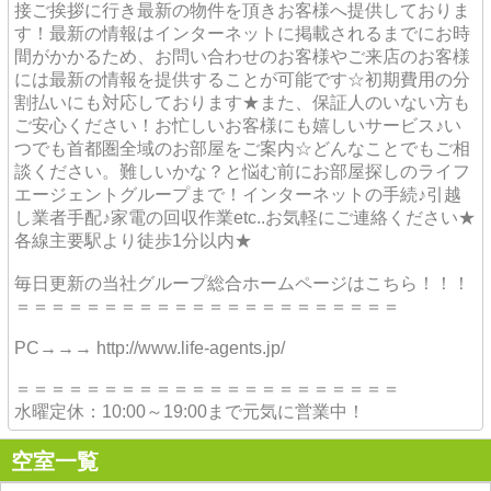
接ご挨拶に行き最新の物件を頂きお客様へ提供しておりま
す！最新の情報はインターネットに掲載されるまでにお時
間がかかるため、お問い合わせのお客様やご来店のお客様
には最新の情報を提供することが可能です☆初期費用の分
割払いにも対応しております★また、保証人のいない方も
ご安心ください！お忙しいお客様にも嬉しいサービス♪い
つでも首都圏全域のお部屋をご案内☆どんなことでもご相
談ください。難しいかな？と悩む前にお部屋探しのライフ
エージェントグループまで！インターネットの手続♪引越
し業者手配♪家電の回収作業etc..お気軽にご連絡ください★
各線主要駅より徒歩1分以内★
毎日更新の当社グループ総合ホームページはこちら！！！
＝＝＝＝＝＝＝＝＝＝＝＝＝＝＝＝＝＝＝＝＝＝
PC→→→ http://www.life-agents.jp/
＝＝＝＝＝＝＝＝＝＝＝＝＝＝＝＝＝＝＝＝＝＝
水曜定休：10:00～19:00まで元気に営業中！
空室一覧