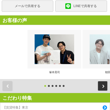
メールで共有する
LINEで共有する
お客様の声
塚本晃司
朝田
前
こだわり特集
【賃貸特集】東京