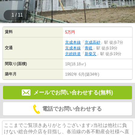
1 / 11
賃料
5万円
京成本線
「
京成高砂
」駅 徒歩7分
交通
京成本線
「
青砥
」駅 徒歩19分
北総鉄道
「
新柴又
」駅 徒歩19分
間取り(面積)
1R(18.18㎡)
築年月
1992年 6月(築34年)
メールでお問い合わせする(無料)
電話でお問い合わせする
ここまでご覧頂きありがとうございます♪当社は他社に負
けない総合仲介店を目指し、各沿線の各不動産会社様へ直