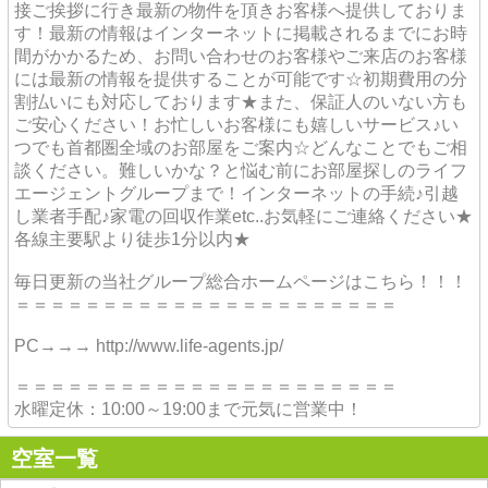
接ご挨拶に行き最新の物件を頂きお客様へ提供しておりま
す！最新の情報はインターネットに掲載されるまでにお時
間がかかるため、お問い合わせのお客様やご来店のお客様
には最新の情報を提供することが可能です☆初期費用の分
割払いにも対応しております★また、保証人のいない方も
ご安心ください！お忙しいお客様にも嬉しいサービス♪い
つでも首都圏全域のお部屋をご案内☆どんなことでもご相
談ください。難しいかな？と悩む前にお部屋探しのライフ
エージェントグループまで！インターネットの手続♪引越
し業者手配♪家電の回収作業etc..お気軽にご連絡ください★
各線主要駅より徒歩1分以内★
毎日更新の当社グループ総合ホームページはこちら！！！
＝＝＝＝＝＝＝＝＝＝＝＝＝＝＝＝＝＝＝＝＝＝
PC→→→ http://www.life-agents.jp/
＝＝＝＝＝＝＝＝＝＝＝＝＝＝＝＝＝＝＝＝＝＝
水曜定休：10:00～19:00まで元気に営業中！
空室一覧