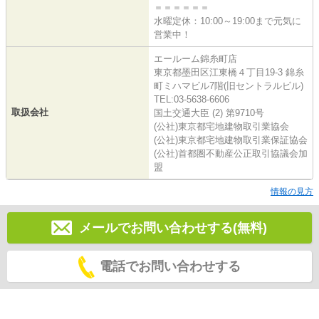
＝＝＝＝＝＝
水曜定休：10:00～19:00まで元気に
営業中！
エールーム錦糸町店
東京都墨田区江東橋４丁目19-3 錦糸
町ミハマビル7階(旧セントラルビル)
TEL:03-5638-6606
取扱会社
国土交通大臣 (2) 第9710号
(公社)東京都宅地建物取引業協会
(公社)東京都宅地建物取引業保証協会
(公社)首都圏不動産公正取引協議会加
盟
情報の見方
メールでお問い合わせする(無料)
電話でお問い合わせする