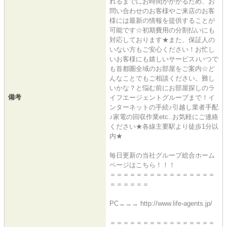
れるまでにお時間がかかるため、お
問い合わせのお客様やご来店のお客
様には最新の情報を提供することが
可能です☆初期費用の分割払いにも
対応しております★また、保証人の
いない方もご安心ください！お忙し
いお客様にも嬉しいサービス♪いつで
も首都圏全域のお部屋をご案内☆ど
んなことでもご相談ください。難し
いかな？と悩む前にお部屋探しのラ
備考
イフエージェントグループまで！イ
ンターネットの手続♪引越し業者手配
♪家電の回収作業etc..お気軽にご連絡
ください★各線主要駅より徒歩1分以
内★
毎日更新の当社グループ総合ホーム
ページはこちら！！！
＝＝＝＝＝＝＝＝＝＝＝＝＝＝＝＝
＝＝＝＝＝＝
PC→→→ http://www.life-agents.jp/
＝＝＝＝＝＝＝＝＝＝＝＝＝＝＝＝