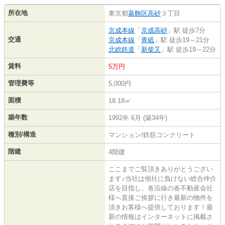
所在地
東京都
葛飾区
高砂
３丁目
京成本線
「
京成高砂
」駅 徒歩7分
交通
京成本線
「
青砥
」駅 徒歩19～21分
北総鉄道
「
新柴又
」駅 徒歩19～22分
賃料
5万円
管理費等
5,000円
面積
18.18㎡
築年数
1992年 6月 (築34年)
種別/構造
マンション/鉄筋コンクリート
階建
4階建
ここまでご覧頂きありがとうござい
ます♪当社は他社に負けない総合仲介
店を目指し、各沿線の各不動産会社
様へ直接ご挨拶に行き最新の物件を
頂きお客様へ提供しております！最
新の情報はインターネットに掲載さ