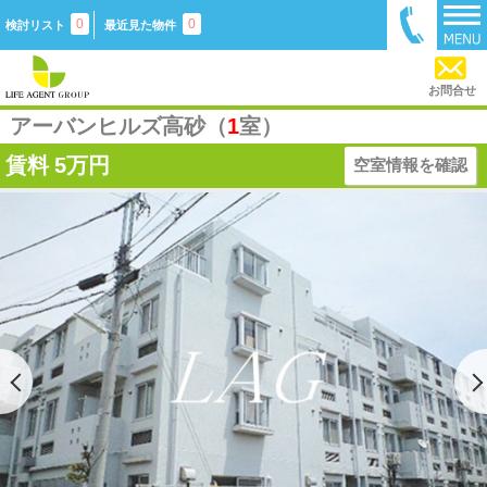
0
0
検討リスト
最近見た物件
お問合せ
アーバンヒルズ高砂（
1
室）
賃料
5万円
空室情報を確認