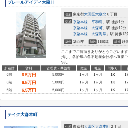
プレールアイディ大森Ⅱ
東京都
大田区
大森北
６丁目
住所
交通
京急本線
「
平和島
」駅 徒歩1分
京急本線
「
大森町
」駅 徒歩12分
京急本線
「
大森海岸
」駅 徒歩12
築28年
11階建
鉄
築年
階数
構造
ここまでご覧頂きありがとうございます
指し、各沿線の各不動産会社様へ直接ご
供し...
所在階
賃料
管理費・共益費
敷金
礼金
間取り
6.5
万円
6階
5,000円
1ヶ月
1ヶ月
1K
1
6.5
万円
6階
5,000円
1ヶ月
1ヶ月
1K
1
6.5
万円
6階
5,000円
1ヶ月
1ヶ月
1K
1
テイク大森本町
東京都
大田区
大森本町
２丁目
住所