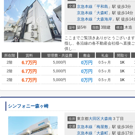
交通
京急本線
「
平和島
」駅 徒歩3分
京急本線
「
大森町
」駅 徒歩14分
京急本線
「
大森海岸
」駅 徒歩14
築5年
3階建
木造
築年
階数
構造
ここまでご覧頂きありがとうございます
指し、各沿線の各不動産会社様へ直接ご
供し...
所在階
賃料
管理費・共益費
敷金
礼金
間取り
6.7
万円
0万円
2階
5,000円
0.5ヶ月
1K
6.7
万円
0万円
2階
5,000円
0.5ヶ月
1K
6.7
万円
0万円
2階
5,000円
0.5ヶ月
1K
シンフォニー森ヶ崎
東京都
大田区
大森南
３丁目
住所
交通
京急本線
「
梅屋敷
」駅 徒歩16分
京急本線
「
大森町
」駅 徒歩17分