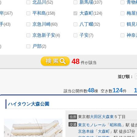
北品川
新馬場
青物
)
(52)
(107)
岸
平和島
大森町
梅屋
(167)
(158)
(124)
手
京急川崎
八丁畷
鶴見
(43)
(60)
(32)
京急新子安
子安
神奈
(4)
(7)
戸部
)
(2)
48
件が該当
並び順：
48
124
1-
該当公開件数
棟 空き数
件
ハイタウン大森公園
東京都
大田区
大森東
５丁目
住所
交通
東京モノレール
「
昭和島
」駅 徒
京急本線
「
大森町
」駅 徒歩17分