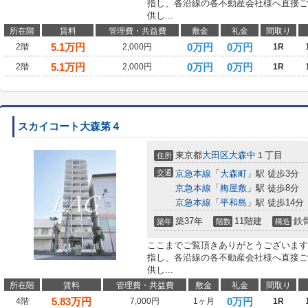
指し、各沿線の各不動産会社様へ直接ご
供し...
所在階
賃料
管理費・共益費
敷金
礼金
間取り
5.1
万円
0万円
0万円
2階
2,000円
1R
5.1
万円
0万円
0万円
2階
2,000円
1R
スカイコート大森第４
東京都
大田区
大森中
１丁目
住所
交通
京急本線
「
大森町
」駅 徒歩3分
京急本線
「
梅屋敷
」駅 徒歩8分
京急本線
「
平和島
」駅 徒歩14分
築37年
11階建
鉄
築年
階数
構造
ここまでご覧頂きありがとうございます
指し、各沿線の各不動産会社様へ直接ご
供し...
所在階
賃料
管理費・共益費
敷金
礼金
間取り
5.83
万円
0万円
4階
7,000円
1ヶ月
1R