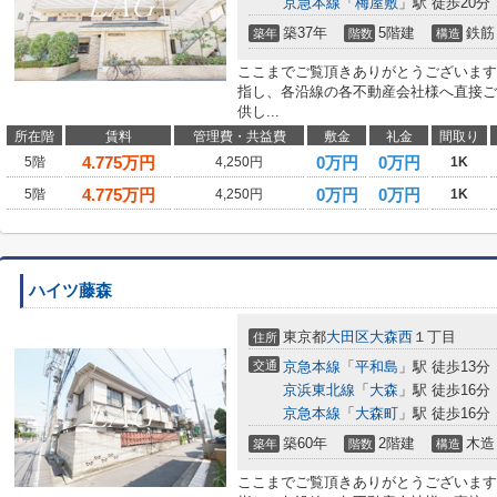
京急本線
「
梅屋敷
」駅 徒歩20分
築37年
5階建
鉄筋
築年
階数
構造
ここまでご覧頂きありがとうございます
指し、各沿線の各不動産会社様へ直接ご
供し...
所在階
賃料
管理費・共益費
敷金
礼金
間取り
4.775
万円
0万円
0万円
5階
4,250円
1K
4.775
万円
0万円
0万円
5階
4,250円
1K
ハイツ藤森
東京都
大田区
大森西
１丁目
住所
交通
京急本線
「
平和島
」駅 徒歩13分
京浜東北線
「
大森
」駅 徒歩16分
京急本線
「
大森町
」駅 徒歩16分
築60年
2階建
木造
築年
階数
構造
ここまでご覧頂きありがとうございます