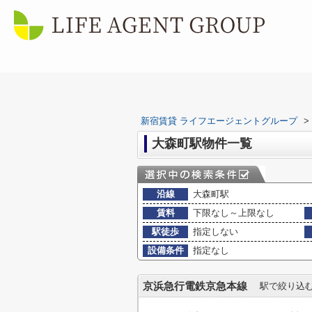
新宿賃貸 ライフエージェントグループ
>
大森町駅物件一覧
沿線
大森町駅
賃料
下限なし～上限なし
駅徒歩
指定しない
設備条件
指定なし
京浜急行電鉄京急本線
駅で絞り込