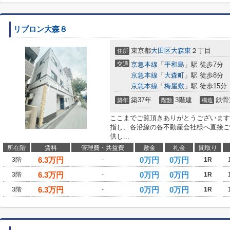
リプロン大森８
東京都
大田区
大森東
２丁目
住所
交通
京急本線
「
平和島
」駅 徒歩7分
京急本線
「
大森町
」駅 徒歩8分
京急本線
「
梅屋敷
」駅 徒歩15分
築37年
3階建
鉄骨
築年
階数
構造
ここまでご覧頂きありがとうございます
指し、各沿線の各不動産会社様へ直接ご
供し...
所在階
賃料
管理費・共益費
敷金
礼金
間取り
6.3
万円
0万円
0万円
3階
-
1R
6.3
万円
0万円
0万円
3階
-
1R
6.3
万円
0万円
0万円
3階
-
1R