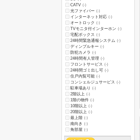
CATV
(-)
光ファイバー
(-)
インターネット対応
(-)
オートロック
(-)
TVモニタ付インターホン
(-)
宅配ボックス
(-)
24時間緊急通報システム
(-)
ディンプルキー
(-)
防犯カメラ
(-)
24時間有人管理
(-)
フロントサービス
(-)
24時間ゴミ出し可
(-)
住戸内覧可能
(-)
コンシェルジュサービス
(-)
駐車場あり
(-)
2階以上
(-)
1階の物件
(-)
10階以上
(-)
20階以上
(-)
最上階
(-)
南向き
(-)
角部屋
(-)