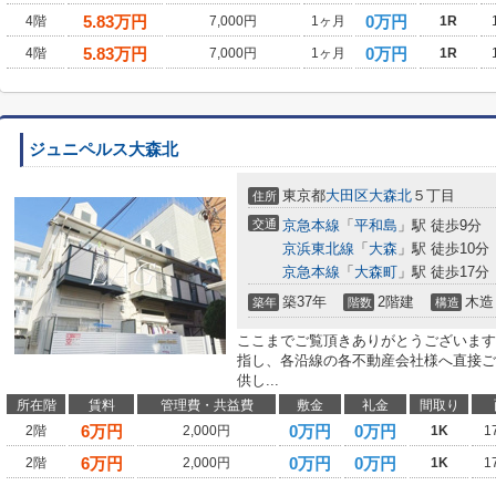
5.83
万円
0万円
4階
7,000円
1ヶ月
1R
5.83
万円
0万円
4階
7,000円
1ヶ月
1R
ジュニペルス大森北
東京都
大田区
大森北
５丁目
住所
交通
京急本線
「
平和島
」駅 徒歩9分
京浜東北線
「
大森
」駅 徒歩10分
京急本線
「
大森町
」駅 徒歩17分
築37年
2階建
木造
築年
階数
構造
ここまでご覧頂きありがとうございます
指し、各沿線の各不動産会社様へ直接ご
供し...
所在階
賃料
管理費・共益費
敷金
礼金
間取り
6
万円
0万円
0万円
2階
2,000円
1K
1
6
万円
0万円
0万円
2階
2,000円
1K
1