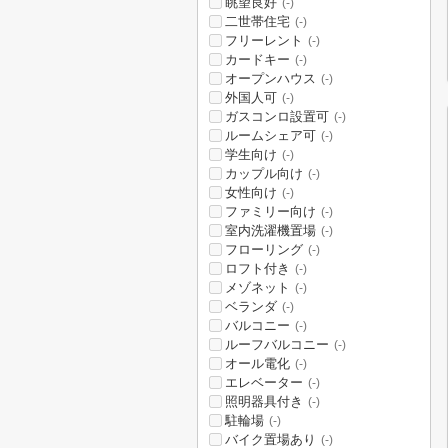
眺望良好
(-)
二世帯住宅
(-)
フリーレント
(-)
カードキー
(-)
オープンハウス
(-)
外国人可
(-)
ガスコンロ設置可
(-)
ルームシェア可
(-)
学生向け
(-)
カップル向け
(-)
女性向け
(-)
ファミリー向け
(-)
室内洗濯機置場
(-)
フローリング
(-)
ロフト付き
(-)
メゾネット
(-)
ベランダ
(-)
バルコニー
(-)
ルーフバルコニー
(-)
オール電化
(-)
エレベーター
(-)
照明器具付き
(-)
駐輪場
(-)
バイク置場あり
(-)