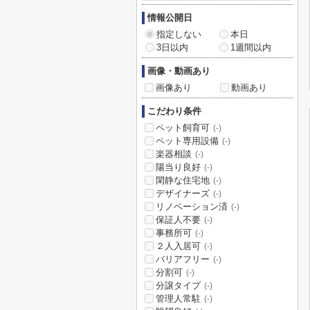
情報公開日
指定しない
本日
3日以内
1週間以内
画像・動画あり
画像あり
動画あり
こだわり条件
ペット飼育可
(-)
ペット専用設備
(-)
楽器相談
(-)
陽当り良好
(-)
閑静な住宅地
(-)
デザイナーズ
(-)
リノベーション済
(-)
保証人不要
(-)
事務所可
(-)
２人入居可
(-)
バリアフリー
(-)
分割可
(-)
分譲タイプ
(-)
管理人常駐
(-)