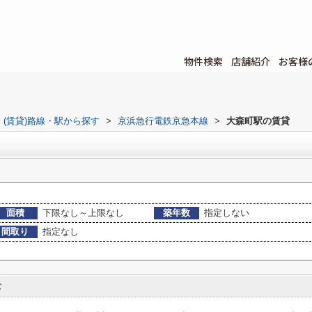
物件検索
店舗紹介
お客様
(賃貸)路線・駅から探す
>
京浜急行電鉄京急本線
>
大森町駅の賃貸
面積
下限なし～上限なし
築年数
指定しない
間取り
指定なし
む