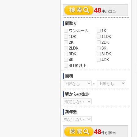
48
件が該当
間取り
ワンルーム
1K
1DK
1LDK
2K
2DK
2LDK
3K
3DK
3LDK
4K
4DK
4LDK以上
面積
～
駅からの徒歩
築年数
48
件が該当