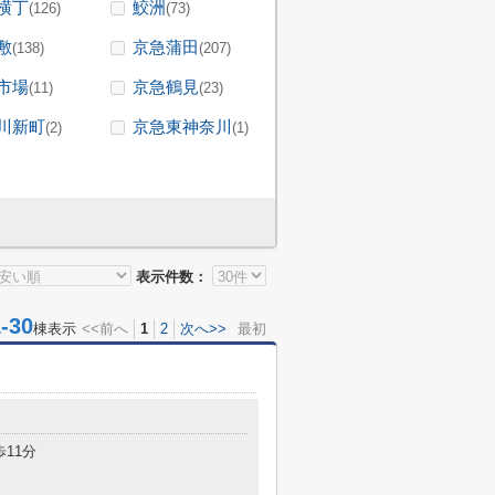
横丁
鮫洲
(126)
(73)
敷
京急蒲田
(138)
(207)
市場
京急鶴見
(11)
(23)
川新町
京急東神奈川
(2)
(1)
表示件数：
30
棟表示
<<前へ
1
2
次へ>>
最初
歩11分