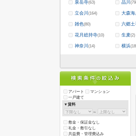
泉岳寺
品川
(63)
(79
立会川
大森海
(164)
雑色
六郷土
(80)
花月総持寺
生麦
(10)
(2)
神奈川
横浜
(14)
(18
アパート
マンション
一戸建て
▼賃料
～
敷金・保証金なし
礼金・敷引なし
共益費・管理費込み