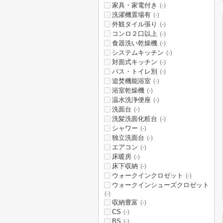
家具・家電付き
(-)
洗濯機置場有
(-)
外観タイル張り
(-)
コンロ２口以上
(-)
食器洗い乾燥機
(-)
システムキッチン
(-)
対面式キッチン
(-)
バス・トイレ別
(-)
追焚機能浴室
(-)
浴室乾燥機
(-)
温水洗浄便座
(-)
洗面台
(-)
洗髪洗面化粧台
(-)
シャワー
(-)
独立洗面台
(-)
エアコン
(-)
床暖房
(-)
床下収納
(-)
ウォークインクロゼット
(-)
ウォークインシューズクロゼット
(-)
収納豊富
(-)
CS
(-)
BS
(-)