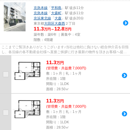
京急本線
「
平和島
」駅 徒歩11分
京急本線
「
大森町
」駅 徒歩11分
京浜東北線
「
大森
」駅 徒歩20分
東京都
大田区
大森西
２丁目
11.3
12.8
万円～
万円
築年数：築6年 ｜募集中：
4室
階数：4階建
ここまでご覧頂きありがとうございます♪当社は他社に負けない総合仲介店を目指
し、各沿線の各不動産会社様へ直接ご挨拶に行き最新の物件を頂きお客様へ提供
しております！最新の情報は...
11.3
万
円
(管理費・共益費 7,000円)
敷：1ヶ月｜礼：1ヶ月
所在階：1階
間取り：1LDK
面積：28.50㎡
11.3
万
円
(管理費・共益費 7,000円)
敷：1ヶ月｜礼：1ヶ月
所在階：1階
間取り：1LDK
面積：28.50㎡