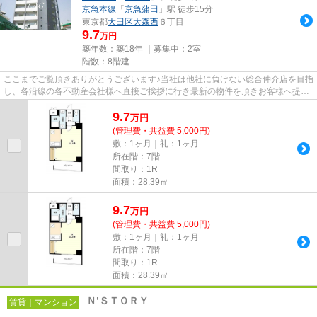
京急本線
「
京急蒲田
」駅 徒歩15分
東京都
大田区
大森西
６丁目
9.7
万円
築年数：築18年 ｜募集中：
2室
階数：8階建
ここまでご覧頂きありがとうございます♪当社は他社に負けない総合仲介店を目指
し、各沿線の各不動産会社様へ直接ご挨拶に行き最新の物件を頂きお客様へ提供
しております！最新の情報は...
9.7
万
円
(管理費・共益費 5,000円)
敷：1ヶ月｜礼：1ヶ月
所在階：7階
間取り：1R
面積：28.39㎡
9.7
万
円
(管理費・共益費 5,000円)
敷：1ヶ月｜礼：1ヶ月
所在階：7階
間取り：1R
面積：28.39㎡
Ｎ’ＳＴＯＲＹ
賃貸｜マンション