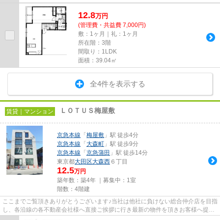
12.8
万
円
(管理費・共益費 7,000円)
敷：1ヶ月｜礼：1ヶ月
所在階：3階
間取り：1LDK
面積：39.04㎡
全4件を表示する
ＬＯＴＵＳ梅屋敷
賃貸｜マンション
京急本線
「
梅屋敷
」駅 徒歩4分
京急本線
「
大森町
」駅 徒歩9分
京急本線
「
京急蒲田
」駅 徒歩14分
東京都
大田区
大森西
６丁目
12.5
万円
築年数：築4年 ｜募集中：
1室
階数：4階建
ここまでご覧頂きありがとうございます♪当社は他社に負けない総合仲介店を目指
し、各沿線の各不動産会社様へ直接ご挨拶に行き最新の物件を頂きお客様へ提供
しております！最新の情報は...