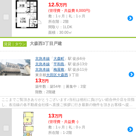
12.5
万
円
(管理費・共益費 8,000円)
敷：1ヶ月｜礼：1ヶ月
所在階：2階
間取り：1LDK
面積：30.00㎡
大森西3丁目戸建
賃貸｜タウン
京急本線
「
大森町
」駅 徒歩6分
京急本線
「
平和島
」駅 徒歩13分
京急本線
「
梅屋敷
」駅 徒歩11分
東京都
大田区
大森西
３丁目
13
万円
築年数：築54年 ｜募集中：
3室
階数：2階建
ここまでご覧頂きありがとうございます♪当社は他社に負けない総合仲介店を目指
し、各沿線の各不動産会社様へ直接ご挨拶に行き最新の物件を頂きお客様へ提供
しております！最新の情報は...
13
万
円
(管理費・共益費 -)
敷：1ヶ月｜礼：0ヶ月
所在階：1-2階