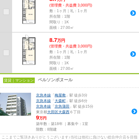
(管理費・共益費 3,000円)
敷：1ヶ月｜礼：1ヶ月
所在階：1階
間取り：1K
面積：27.00㎡
8.7
万
円
(管理費・共益費 3,000円)
敷：1ヶ月｜礼：1ヶ月
所在階：1階
間取り：1K
面積：27.00㎡
ペルソンボヌール
賃貸｜マンション
京急本線
「
梅屋敷
」駅 徒歩3分
京急本線
「
大森町
」駅 徒歩6分
京急本線
「
京急蒲田
」駅 徒歩15分
東京都
大田区
大森西
６丁目
9
万円
築年数：築18年 ｜募集中：
1室
階数：8階建
ここまでご覧頂きありがとうございます♪当社は他社に負けない総合仲介店を目指