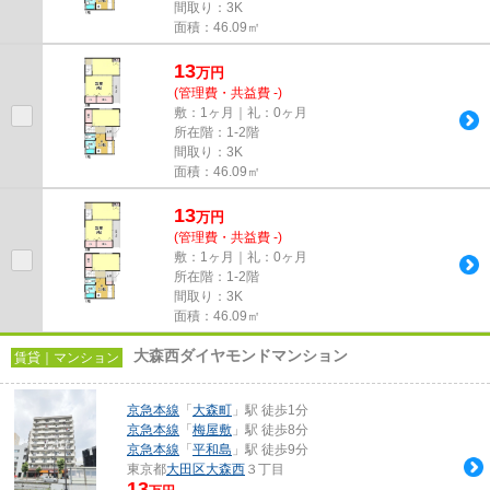
間取り：3K
面積：46.09㎡
13
万
円
(管理費・共益費 -)
敷：1ヶ月｜礼：0ヶ月
所在階：1-2階
間取り：3K
面積：46.09㎡
13
万
円
(管理費・共益費 -)
敷：1ヶ月｜礼：0ヶ月
所在階：1-2階
間取り：3K
面積：46.09㎡
大森西ダイヤモンドマンション
賃貸｜マンション
京急本線
「
大森町
」駅 徒歩1分
京急本線
「
梅屋敷
」駅 徒歩8分
京急本線
「
平和島
」駅 徒歩9分
東京都
大田区
大森西
３丁目
13