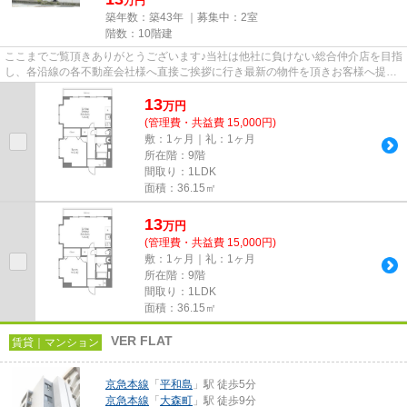
万円
築年数：築43年 ｜募集中：
2室
階数：10階建
ここまでご覧頂きありがとうございます♪当社は他社に負けない総合仲介店を目指
し、各沿線の各不動産会社様へ直接ご挨拶に行き最新の物件を頂きお客様へ提供
しております！最新の情報は...
13
万
円
(管理費・共益費 15,000円)
敷：1ヶ月｜礼：1ヶ月
所在階：9階
間取り：1LDK
面積：36.15㎡
13
万
円
(管理費・共益費 15,000円)
敷：1ヶ月｜礼：1ヶ月
所在階：9階
間取り：1LDK
面積：36.15㎡
VER FLAT
賃貸｜マンション
京急本線
「
平和島
」駅 徒歩5分
京急本線
「
大森町
」駅 徒歩9分