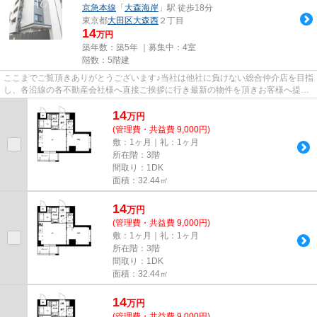
京急本線
「
大森海岸
」駅 徒歩18分
東京都
大田区
大森西
２丁目
14
万円
築年数：築5年 ｜募集中：
4室
階数：5階建
ここまでご覧頂きありがとうございます♪当社は他社に負けない総合仲介店を目指
し、各沿線の各不動産会社様へ直接ご挨拶に行き最新の物件を頂きお客様へ提供
しております！最新の情報は...
14
万
円
(管理費・共益費 9,000円)
敷：1ヶ月｜礼：1ヶ月
所在階：3階
間取り：1DK
面積：32.44㎡
14
万
円
(管理費・共益費 9,000円)
敷：1ヶ月｜礼：1ヶ月
所在階：3階
間取り：1DK
面積：32.44㎡
14
万
円
(管理費・共益費 9,000円)