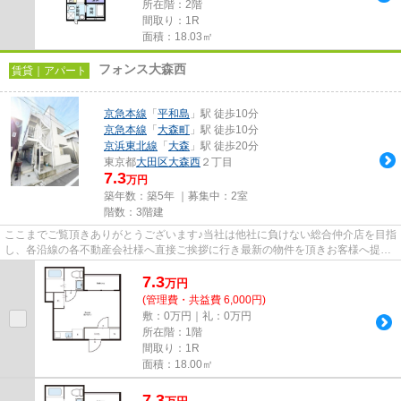
所在階：2階
間取り：1R
面積：18.03㎡
フォンス大森西
賃貸｜アパート
京急本線
「
平和島
」駅 徒歩10分
京急本線
「
大森町
」駅 徒歩10分
京浜東北線
「
大森
」駅 徒歩20分
東京都
大田区
大森西
２丁目
7.3
万円
築年数：築5年 ｜募集中：
2室
階数：3階建
ここまでご覧頂きありがとうございます♪当社は他社に負けない総合仲介店を目指
し、各沿線の各不動産会社様へ直接ご挨拶に行き最新の物件を頂きお客様へ提供
しております！最新の情報は...
7.3
万
円
(管理費・共益費 6,000円)
敷：0万円｜礼：0万円
所在階：1階
間取り：1R
面積：18.00㎡
7.3