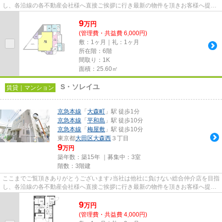
し、各沿線の各不動産会社様へ直接ご挨拶に行き最新の物件を頂きお客様へ提供
しております！最新の情報は...
9
万
円
(管理費・共益費 6,000円)
敷：1ヶ月｜礼：1ヶ月
所在階：6階
間取り：1K
面積：25.60㎡
S・ソレイユ
賃貸｜マンション
京急本線
「
大森町
」駅 徒歩1分
京急本線
「
平和島
」駅 徒歩10分
京急本線
「
梅屋敷
」駅 徒歩10分
東京都
大田区
大森西
３丁目
9
万円
築年数：築15年 ｜募集中：
3室
階数：3階建
ここまでご覧頂きありがとうございます♪当社は他社に負けない総合仲介店を目指
し、各沿線の各不動産会社様へ直接ご挨拶に行き最新の物件を頂きお客様へ提供
しております！最新の情報は...
9
万
円
(管理費・共益費 4,000円)