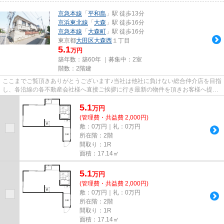
京急本線
「
平和島
」駅 徒歩13分
京浜東北線
「
大森
」駅 徒歩16分
京急本線
「
大森町
」駅 徒歩16分
東京都
大田区
大森西
１丁目
5.1
万円
築年数：築60年 ｜募集中：
2室
階数：2階建
ここまでご覧頂きありがとうございます♪当社は他社に負けない総合仲介店を目指
し、各沿線の各不動産会社様へ直接ご挨拶に行き最新の物件を頂きお客様へ提供
しております！最新の情報は...
5.1
万
円
(管理費・共益費 2,000円)
敷：0万円｜礼：0万円
所在階：2階
間取り：1R
面積：17.14㎡
5.1
万
円
(管理費・共益費 2,000円)
敷：0万円｜礼：0万円
所在階：2階
間取り：1R
面積：17.14㎡