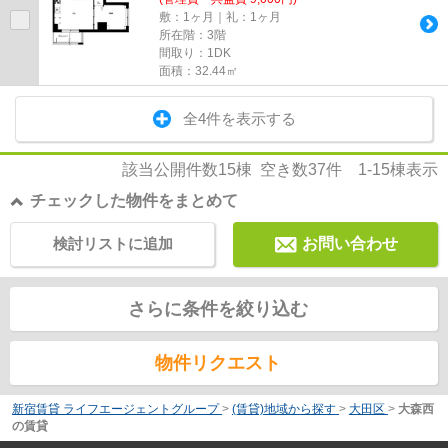
敷：1ヶ月｜礼：1ヶ月
所在階：3階
間取り：1DK
面積：32.44㎡
全4件を表示する
該当公開件数
15
棟 空き数
37
件
1-15
棟表示
チェックした物件をまとめて
検討リストに追加
お問い合わせ
さらに条件を絞り込む
物件リクエスト
新宿賃貸 ライフエージェントグループ
>
(賃貸)地域から探す
>
大田区
>
大森西
の賃貸