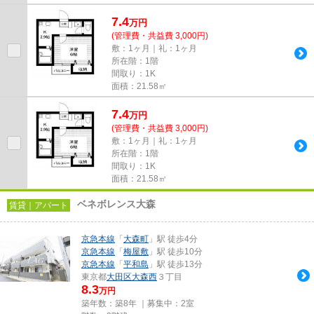
7.4
万
円
(管理費・共益費 3,000円)
敷：1ヶ月｜礼：1ヶ月
所在階：1階
間取り：1K
面積：21.58㎡
7.4
万
円
(管理費・共益費 3,000円)
敷：1ヶ月｜礼：1ヶ月
所在階：1階
間取り：1K
面積：21.58㎡
ベネボレンス大森
賃貸｜アパート
京急本線
「
大森町
」駅 徒歩4分
京急本線
「
梅屋敷
」駅 徒歩10分
京急本線
「
平和島
」駅 徒歩13分
東京都
大田区
大森西
３丁目
8.3
万円
築年数：築8年 ｜募集中：
2室