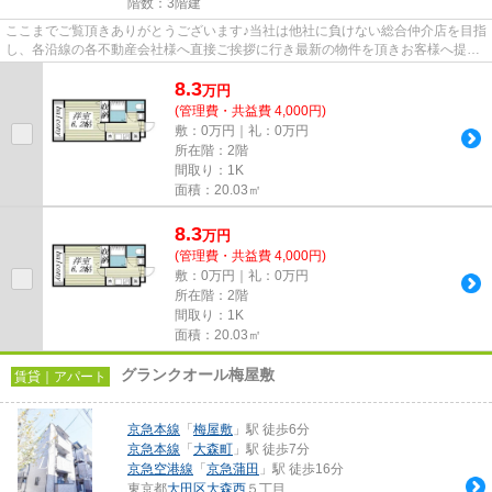
階数：3階建
ここまでご覧頂きありがとうございます♪当社は他社に負けない総合仲介店を目指
し、各沿線の各不動産会社様へ直接ご挨拶に行き最新の物件を頂きお客様へ提供
しております！最新の情報は...
8.3
万
円
(管理費・共益費 4,000円)
敷：0万円｜礼：0万円
所在階：2階
間取り：1K
面積：20.03㎡
8.3
万
円
(管理費・共益費 4,000円)
敷：0万円｜礼：0万円
所在階：2階
間取り：1K
面積：20.03㎡
グランクオール梅屋敷
賃貸｜アパート
京急本線
「
梅屋敷
」駅 徒歩6分
京急本線
「
大森町
」駅 徒歩7分
京急空港線
「
京急蒲田
」駅 徒歩16分
東京都
大田区
大森西
５丁目