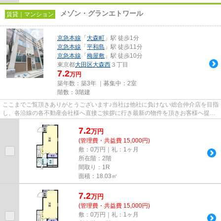
メゾン・グランエトワール
賃貸｜マンション
京急本線
「
大森町
」駅 徒歩1分
京急本線
「
平和島
」駅 徒歩11分
京急本線
「
梅屋敷
」駅 徒歩10分
東京都
大田区
大森西
３丁目
7.2
万円
築年数：築3年 ｜募集中：
2室
階数：3階建
ここまでご覧頂きありがとうございます♪当社は他社に負けない総合仲介店を目指
し、各沿線の各不動産会社様へ直接ご挨拶に行き最新の物件を頂きお客様へ提供
しております！最新の情報は...
7.2
万
円
(管理費・共益費 15,000円)
敷：0万円｜礼：1ヶ月
所在階：2階
間取り：1R
面積：18.03㎡
7.2
万
円
(管理費・共益費 15,000円)
敷：0万円｜礼：1ヶ月