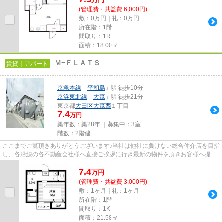
万
円
(管理費・共益費 6,000円)
敷：0万円｜礼：0万円
所在階：1階
間取り：1R
面積：18.00㎡
Ｍ−ＦＬＡＴＳ
賃貸｜アパート
京急本線
「
平和島
」駅 徒歩10分
京浜東北線
「
大森
」駅 徒歩21分
東京都
大田区
大森西
１丁目
7.4
万円
築年数：築28年 ｜募集中：
3室
階数：2階建
ここまでご覧頂きありがとうございます♪当社は他社に負けない総合仲介店を目指
し、各沿線の各不動産会社様へ直接ご挨拶に行き最新の物件を頂きお客様へ提供
しております！最新の情報は...
7.4
万
円
(管理費・共益費 3,000円)
敷：1ヶ月｜礼：1ヶ月
所在階：1階
間取り：1K
面積：21.58㎡