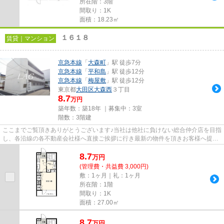
所在階：3階
間取り：1K
面積：18.23㎡
１６１８
賃貸｜マンション
京急本線
「
大森町
」駅 徒歩7分
京急本線
「
平和島
」駅 徒歩12分
京急本線
「
梅屋敷
」駅 徒歩12分
東京都
大田区
大森西
３丁目
8.7
万円
築年数：築18年 ｜募集中：
3室
階数：3階建
ここまでご覧頂きありがとうございます♪当社は他社に負けない総合仲介店を目指
し、各沿線の各不動産会社様へ直接ご挨拶に行き最新の物件を頂きお客様へ提供
しております！最新の情報は...
8.7
万
円
(管理費・共益費 3,000円)
敷：1ヶ月｜礼：1ヶ月
所在階：1階
間取り：1K
面積：27.00㎡
8.7
万
円