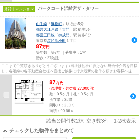
パークコート浜離宮ザ・タワー
賃貸｜マンション
山手線
「
浜松町
」駅 徒歩5分
都営大江戸線
「
大門
」駅 徒歩5分
都営三田線
「
御成門
」駅 徒歩8分
東京都
港区
浜松町
１丁目
87
万円
築年数：築7年 ｜募集中：
1室
階数：37階建
ここまでご覧頂きありがとうございます♪当社は他社に負けない総合仲介店を目指
し、各沿線の各不動産会社様へ直接ご挨拶に行き最新の物件を頂きお客様へ提供
しております！最新の情報は...
87
万
円
(管理費・共益費 27,000円)
敷：0.5ヶ月｜礼：0.5ヶ月
所在階：35階
間取り：2LDK
面積：90.66㎡
該当公開件数
2
棟 空き数
3
件
1-2
棟表示
チェックした物件をまとめて