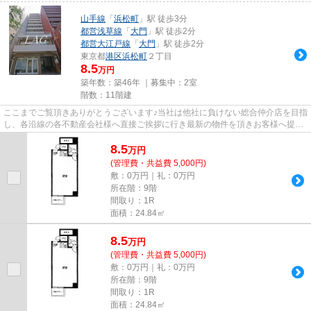
山手線
「
浜松町
」駅 徒歩3分
都営浅草線
「
大門
」駅 徒歩2分
都営大江戸線
「
大門
」駅 徒歩2分
東京都
港区
浜松町
２丁目
8.5
万円
築年数：築46年 ｜募集中：
2室
階数：11階建
ここまでご覧頂きありがとうございます♪当社は他社に負けない総合仲介店を目指
し、各沿線の各不動産会社様へ直接ご挨拶に行き最新の物件を頂きお客様へ提供
しております！最新の情報は...
8.5
万
円
(管理費・共益費 5,000円)
敷：0万円｜礼：0万円
所在階：9階
間取り：1R
面積：24.84㎡
8.5
万
円
(管理費・共益費 5,000円)
敷：0万円｜礼：0万円
所在階：9階
間取り：1R
面積：24.84㎡