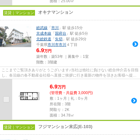
面積：25.00㎡
オキナマンション
賃貸｜マンション
総武線
「
市川
」駅 徒歩15分
京成本線
「
国府台
」駅 徒歩5分
北総鉄道
「
矢切
」駅 徒歩29分
千葉県
市川市
市川
４丁目
6.9
万円
築年数：築53年 ｜募集中：
1室
階数：3階建
ここまでご覧頂きありがとうございます♪当社は他社に負けない総合仲介店を目指
し、各沿線の各不動産会社様へ直接ご挨拶に行き最新の物件を頂きお客様へ提供
しております！最新の情報は...
6.9
万
円
(管理費・共益費 3,000円)
敷：1ヶ月｜礼：0ヶ月
所在階：3階
間取り：2K
面積：34.78㎡
フジマンション末広(E-103)
賃貸｜マンション