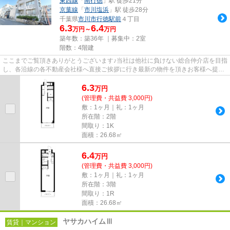
東西線
「
南行徳
」駅 徒歩21分
京葉線
「
市川塩浜
」駅 徒歩28分
千葉県
市川市
行徳駅前
４丁目
6.3
6.4
万円～
万円
築年数：築36年 ｜募集中：
2室
階数：4階建
ここまでご覧頂きありがとうございます♪当社は他社に負けない総合仲介店を目指
し、各沿線の各不動産会社様へ直接ご挨拶に行き最新の物件を頂きお客様へ提供
しております！最新の情報は...
6.3
万
円
(管理費・共益費 3,000円)
敷：1ヶ月｜礼：1ヶ月
所在階：2階
間取り：1K
面積：26.68㎡
6.4
万
円
(管理費・共益費 3,000円)
敷：1ヶ月｜礼：1ヶ月
所在階：3階
間取り：1R
面積：26.68㎡
ヤサカハイムⅢ
賃貸｜マンション