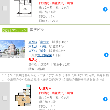
(管理費・共益費 3,000円)
敷：1ヶ月｜礼：1ヶ月
所在階：4階
間取り：1K
面積：22.27㎡
深沢ビル
賃貸｜マンション
東西線
「
南行徳
」駅 徒歩10分
東西線
「
行徳
」駅 徒歩17分
東西線
「
浦安
」駅 徒歩22分
千葉県
市川市
福栄
１丁目
6.8
万円
築年数：築30年 ｜募集中：
1室
階数：3階建
ここまでご覧頂きありがとうございます♪当社は他社に負けない総合仲介店を目指
し、各沿線の各不動産会社様へ直接ご挨拶に行き最新の物件を頂きお客様へ提供
しております！最新の情報は...
6.8
万
円
(管理費・共益費 2,000円)
敷：1ヶ月｜礼：0ヶ月
所在階：2階
間取り：1R