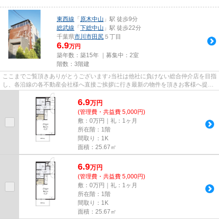
東西線
「
原木中山
」駅 徒歩9分
総武線
「
下総中山
」駅 徒歩22分
千葉県
市川市
田尻
５丁目
6.9
万円
築年数：築15年 ｜募集中：
2室
階数：3階建
ここまでご覧頂きありがとうございます♪当社は他社に負けない総合仲介店を目指
し、各沿線の各不動産会社様へ直接ご挨拶に行き最新の物件を頂きお客様へ提供
しております！最新の情報は...
6.9
万
円
(管理費・共益費 5,000円)
敷：0万円｜礼：1ヶ月
所在階：1階
間取り：1K
面積：25.67㎡
6.9
万
円
(管理費・共益費 5,000円)
敷：0万円｜礼：1ヶ月
所在階：1階
間取り：1K
面積：25.67㎡