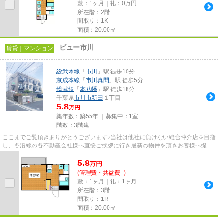
敷：1ヶ月｜礼：0万円
所在階：2階
間取り：1K
面積：20.00㎡
ビュー市川
賃貸｜マンション
総武本線
「
市川
」駅 徒歩10分
京成本線
「
市川真間
」駅 徒歩5分
総武線
「
本八幡
」駅 徒歩18分
千葉県
市川市
新田
１丁目
5.8
万円
築年数：築55年 ｜募集中：
1室
階数：3階建
ここまでご覧頂きありがとうございます♪当社は他社に負けない総合仲介店を目指
し、各沿線の各不動産会社様へ直接ご挨拶に行き最新の物件を頂きお客様へ提供
しております！最新の情報は...
5.8
万
円
(管理費・共益費 -)
敷：1ヶ月｜礼：1ヶ月
所在階：3階
間取り：1R
面積：20.00㎡