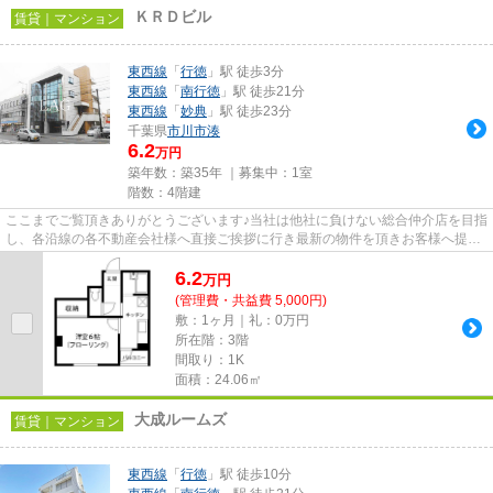
ＫＲＤビル
賃貸｜マンション
東西線
「
行徳
」駅 徒歩3分
東西線
「
南行徳
」駅 徒歩21分
東西線
「
妙典
」駅 徒歩23分
千葉県
市川市
湊
6.2
万円
築年数：築35年 ｜募集中：
1室
階数：4階建
ここまでご覧頂きありがとうございます♪当社は他社に負けない総合仲介店を目指
し、各沿線の各不動産会社様へ直接ご挨拶に行き最新の物件を頂きお客様へ提供
しております！最新の情報は...
6.2
万
円
(管理費・共益費 5,000円)
敷：1ヶ月｜礼：0万円
所在階：3階
間取り：1K
面積：24.06㎡
大成ルームズ
賃貸｜マンション
東西線
「
行徳
」駅 徒歩10分