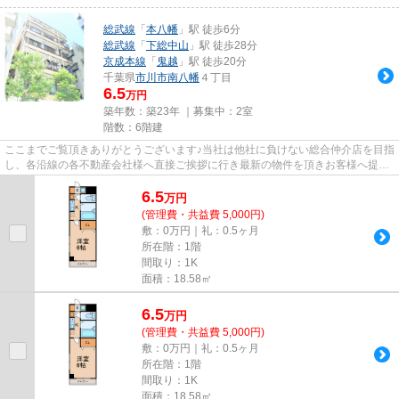
総武線
「
本八幡
」駅 徒歩6分
総武線
「
下総中山
」駅 徒歩28分
京成本線
「
鬼越
」駅 徒歩20分
千葉県
市川市
南八幡
４丁目
6.5
万円
築年数：築23年 ｜募集中：
2室
階数：6階建
ここまでご覧頂きありがとうございます♪当社は他社に負けない総合仲介店を目指
し、各沿線の各不動産会社様へ直接ご挨拶に行き最新の物件を頂きお客様へ提供
しております！最新の情報は...
6.5
万
円
(管理費・共益費 5,000円)
敷：0万円｜礼：0.5ヶ月
所在階：1階
間取り：1K
面積：18.58㎡
6.5
万
円
(管理費・共益費 5,000円)
敷：0万円｜礼：0.5ヶ月
所在階：1階
間取り：1K
面積：18.58㎡