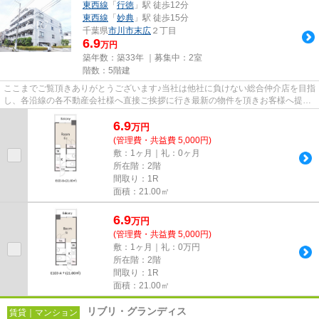
東西線
「
行徳
」駅 徒歩12分
東西線
「
妙典
」駅 徒歩15分
千葉県
市川市
末広
２丁目
6.9
万円
築年数：築33年 ｜募集中：
2室
階数：5階建
ここまでご覧頂きありがとうございます♪当社は他社に負けない総合仲介店を目指
し、各沿線の各不動産会社様へ直接ご挨拶に行き最新の物件を頂きお客様へ提供
しております！最新の情報は...
6.9
万
円
(管理費・共益費 5,000円)
敷：1ヶ月｜礼：0ヶ月
所在階：2階
間取り：1R
面積：21.00㎡
6.9
万
円
(管理費・共益費 5,000円)
敷：1ヶ月｜礼：0万円
所在階：2階
間取り：1R
面積：21.00㎡
リブリ・グランディス
賃貸｜マンション