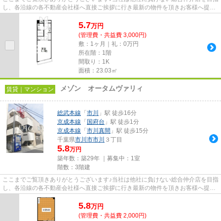
し、各沿線の各不動産会社様へ直接ご挨拶に行き最新の物件を頂きお客様へ提供
しております！最新の情報は...
5.7
万
円
(管理費・共益費 3,000円)
敷：1ヶ月｜礼：0万円
所在階：1階
間取り：1K
面積：23.03㎡
メゾン オータムヴァリィ
賃貸｜マンション
総武本線
「
市川
」駅 徒歩16分
京成本線
「
国府台
」駅 徒歩1分
京成本線
「
市川真間
」駅 徒歩15分
千葉県
市川市
市川
３丁目
5.8
万円
築年数：築29年 ｜募集中：
1室
階数：3階建
ここまでご覧頂きありがとうございます♪当社は他社に負けない総合仲介店を目指
し、各沿線の各不動産会社様へ直接ご挨拶に行き最新の物件を頂きお客様へ提供
しております！最新の情報は...
5.8
万
円
(管理費・共益費 2,000円)