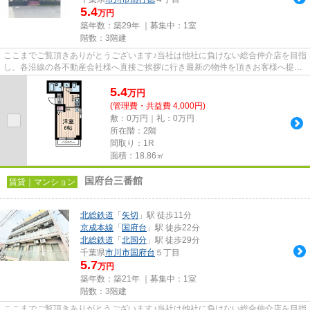
5.4
万円
築年数：築29年 ｜募集中：
1室
階数：3階建
ここまでご覧頂きありがとうございます♪当社は他社に負けない総合仲介店を目指
し、各沿線の各不動産会社様へ直接ご挨拶に行き最新の物件を頂きお客様へ提供
しております！最新の情報は...
5.4
万
円
(管理費・共益費 4,000円)
敷：0万円｜礼：0万円
所在階：2階
間取り：1R
面積：18.86㎡
国府台三番館
賃貸｜マンション
北総鉄道
「
矢切
」駅 徒歩11分
京成本線
「
国府台
」駅 徒歩22分
北総鉄道
「
北国分
」駅 徒歩29分
千葉県
市川市
国府台
５丁目
5.7
万円
築年数：築21年 ｜募集中：
1室
階数：3階建
ここまでご覧頂きありがとうございます♪当社は他社に負けない総合仲介店を目指