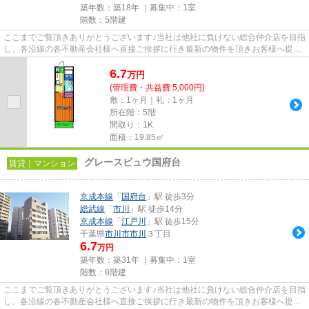
築年数：築18年 ｜募集中：
1室
階数：5階建
ここまでご覧頂きありがとうございます♪当社は他社に負けない総合仲介店を目指
し、各沿線の各不動産会社様へ直接ご挨拶に行き最新の物件を頂きお客様へ提供
しております！最新の情報は...
6.7
万
円
(管理費・共益費 5,000円)
敷：1ヶ月｜礼：1ヶ月
所在階：5階
間取り：1K
面積：19.85㎡
グレースビュウ国府台
賃貸｜マンション
京成本線
「
国府台
」駅 徒歩3分
総武線
「
市川
」駅 徒歩14分
京成本線
「
江戸川
」駅 徒歩15分
千葉県
市川市
市川
３丁目
6.7
万円
築年数：築31年 ｜募集中：
1室
階数：8階建
ここまでご覧頂きありがとうございます♪当社は他社に負けない総合仲介店を目指
し、各沿線の各不動産会社様へ直接ご挨拶に行き最新の物件を頂きお客様へ提供