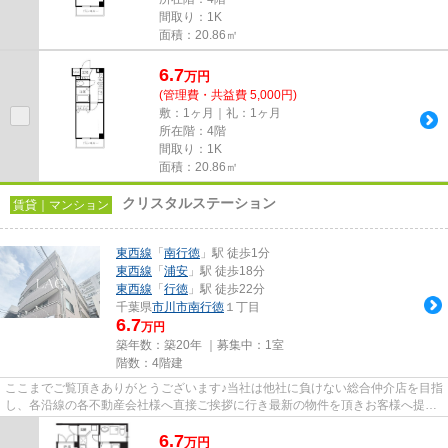
間取り：1K
面積：20.86㎡
6.7
万
円
(管理費・共益費 5,000円)
敷：1ヶ月｜礼：1ヶ月
所在階：4階
間取り：1K
面積：20.86㎡
クリスタルステーション
賃貸｜マンション
東西線
「
南行徳
」駅 徒歩1分
東西線
「
浦安
」駅 徒歩18分
東西線
「
行徳
」駅 徒歩22分
千葉県
市川市
南行徳
１丁目
6.7
万円
築年数：築20年 ｜募集中：
1室
階数：4階建
ここまでご覧頂きありがとうございます♪当社は他社に負けない総合仲介店を目指
し、各沿線の各不動産会社様へ直接ご挨拶に行き最新の物件を頂きお客様へ提供
しております！最新の情報は...
6.7
万
円