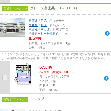
グレース富士美（Ｇ－００３）
賃貸｜マンション
東西線
「
行徳
」駅 徒歩6分
東西線
「
妙典
」駅 徒歩16分
東西線
「
南行徳
」駅 徒歩26分
千葉県
市川市
行徳駅前
１丁目
6.5
万円
築年数：築29年 ｜募集中：
1室
階数：3階建
ここまでご覧頂きありがとうございます♪当社は他社に負けない総合仲介店を目指
し、各沿線の各不動産会社様へ直接ご挨拶に行き最新の物件を頂きお客様へ提供
しております！最新の情報は...
6.5
万
円
(管理費・共益費 5,000円)
敷：1ヶ月｜礼：0万円
所在階：3階
間取り：1K
面積：20.25㎡
エスタブロ
賃貸｜マンション