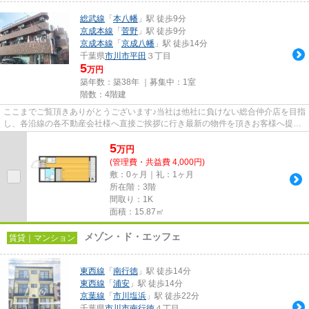
総武線
「
本八幡
」駅 徒歩9分
京成本線
「
菅野
」駅 徒歩9分
京成本線
「
京成八幡
」駅 徒歩14分
千葉県
市川市
平田
３丁目
5
万円
築年数：築38年 ｜募集中：
1室
階数：4階建
ここまでご覧頂きありがとうございます♪当社は他社に負けない総合仲介店を目指
し、各沿線の各不動産会社様へ直接ご挨拶に行き最新の物件を頂きお客様へ提供
しております！最新の情報は...
5
万
円
(管理費・共益費 4,000円)
敷：0ヶ月｜礼：1ヶ月
所在階：3階
間取り：1K
面積：15.87㎡
メゾン・ド・エッフェ
賃貸｜マンション
東西線
「
南行徳
」駅 徒歩14分
東西線
「
浦安
」駅 徒歩14分
京葉線
「
市川塩浜
」駅 徒歩22分
千葉県
市川市
南行徳
４丁目