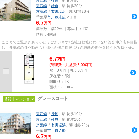
東西線
「
行徳
」駅 徒歩9分
東西線
「
妙典
」駅 徒歩20分
京葉線
「
市川塩浜
」駅 徒歩28分
千葉県
市川市
末広
２丁目
6.7
万円
築年数：築22年 ｜募集中：
1室
階数：4階建
ここまでご覧頂きありがとうございます♪当社は他社に負けない総合仲介店を目指
し、各沿線の各不動産会社様へ直接ご挨拶に行き最新の物件を頂きお客様へ提供
しております！最新の情報は...
6.7
万
円
(管理費・共益費 5,000円)
敷：0万円｜礼：0万円
所在階：2階
間取り：1K
面積：21.00㎡
グレースコート
賃貸｜マンション
東西線
「
行徳
」駅 徒歩10分
東西線
「
妙典
」駅 徒歩18分
京葉線
「
市川塩浜
」駅 徒歩21分
千葉県
市川市
入船
6.7
万円