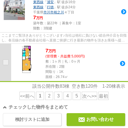
東西線
「
浦安
」駅 徒歩16分
東西線
「
行徳
」駅 徒歩24分
千葉県
市川市
相之川
４丁目
7
万円
築年数：築22年 ｜募集中：
1室
階数：3階建
ここまでご覧頂きありがとうございます♪当社は他社に負けない総合仲介店を目指
し、各沿線の各不動産会社様へ直接ご挨拶に行き最新の物件を頂きお客様へ提供
しております！最新の情報は...
7
万
円
(管理費・共益費 5,000円)
敷：1ヶ月｜礼：0ヶ月
所在階：2階
間取り：1K
面積：26.74㎡
該当公開件数
83
棟 空き数
120
件
1-20
棟表示
1
2
3
4
5
<<前へ
次へ>>
最初
チェックした物件をまとめて
検討リストに追加
お問い合わせ