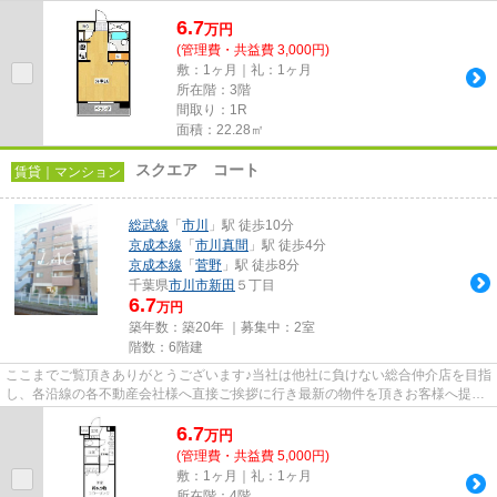
しております！最新の情報は...
6.7
万
円
(管理費・共益費 3,000円)
敷：1ヶ月｜礼：1ヶ月
所在階：3階
間取り：1R
面積：22.28㎡
スクエア コート
賃貸｜マンション
総武線
「
市川
」駅 徒歩10分
京成本線
「
市川真間
」駅 徒歩4分
京成本線
「
菅野
」駅 徒歩8分
千葉県
市川市
新田
５丁目
6.7
万円
築年数：築20年 ｜募集中：
2室
階数：6階建
ここまでご覧頂きありがとうございます♪当社は他社に負けない総合仲介店を目指
し、各沿線の各不動産会社様へ直接ご挨拶に行き最新の物件を頂きお客様へ提供
しております！最新の情報は...
6.7
万
円
(管理費・共益費 5,000円)
敷：1ヶ月｜礼：1ヶ月
所在階：4階