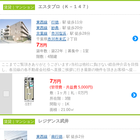
エスタブロ（Ｋ－１４７）
賃貸｜マンション
東西線
「
行徳
」駅 徒歩11分
東西線
「
妙典
」駅 徒歩20分
京葉線
「
市川塩浜
」駅 徒歩28分
千葉県
市川市
末広
２丁目
7
万円
築年数：築22年 ｜募集中：
1室
階数：4階建
ここまでご覧頂きありがとうございます♪当社は他社に負けない総合仲介店を目指
し、各沿線の各不動産会社様へ直接ご挨拶に行き最新の物件を頂きお客様へ提供
しております！最新の情報は...
7
万
円
(管理費・共益費 5,000円)
敷：1ヶ月｜礼：0万円
所在階：3階
間取り：1K
面積：21.00㎡
レジデンス武井
賃貸｜マンション
東西線
「
南行徳
」駅 徒歩2分