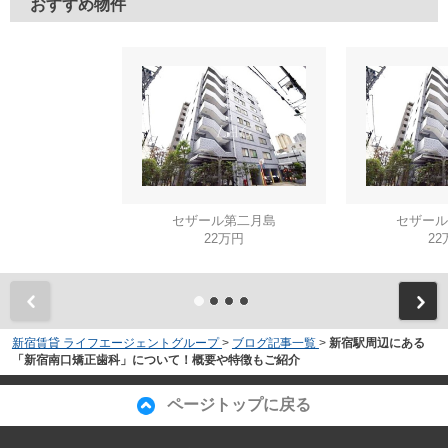
おすすめ物件
セザール第二月島
セザール
22万円
22
新宿賃貸 ライフエージェントグループ
>
ブログ記事一覧
>
新宿駅周辺にある
「新宿南口矯正歯科」について！概要や特徴もご紹介
ページトップに戻る