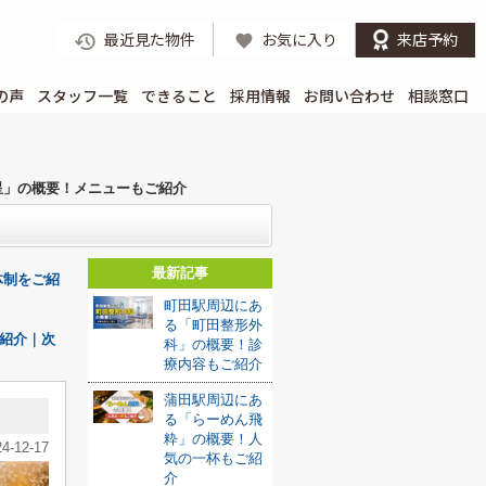
最近見た物件
お気に入り
来店予約
の声
スタッフ一覧
できること
採用情報
お問い合わせ
相談窓口
星」の概要！メニューもご紹介
最新記事
体制をご紹
町田駅周辺にあ
る「町田整形外
紹介｜次
科」の概要！診
療内容もご紹介
蒲田駅周辺にあ
る「らーめん飛
粋」の概要！人
24-12-17
気の一杯もご紹
介