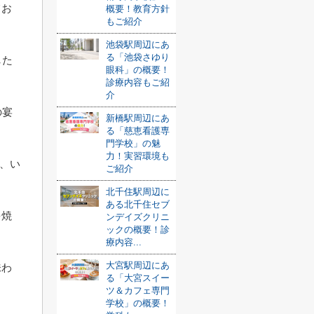
てお
概要！教育方針
もご紹介
池袋駅周辺にあ
る「池袋さゆり
した
眼科」の概要！
診療内容もご紹
介
の宴
新橋駅周辺にあ
る「慈恵看護専
門学校」の魅
力！実習環境も
め、い
ご紹介
北千住駅周辺に
ある北千住セブ
を焼
ンデイズクリニ
ックの概要！診
療内容...
大宮駅周辺にあ
味わ
る「大宮スイー
ツ＆カフェ専門
学校」の概要！