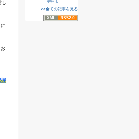
学科も...
慮し
>>全ての記事を見る
XML
RSS2.0
々に
いお
把握