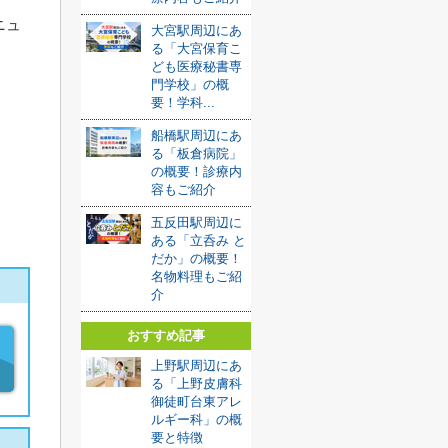
ニュ
大宮駅周辺にあ
る「大宮保育こ
ども医療秘書専
門学校」の概
要！学科...
船橋駅周辺にあ
る「板倉病院」
の概要！診療内
容もご紹介
五反田駅周辺に
ある「立呑み と
だか」の概要！
名物料理もご紹
介
おすすめ記事
上野駅周辺にあ
る「上野皮膚科
御徒町台東アレ
ルギー科」の概
要と特徴