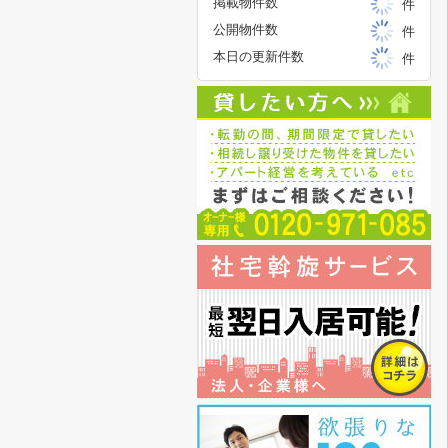
掲載物件数
件
公開物件数
件
本日の更新件数
件