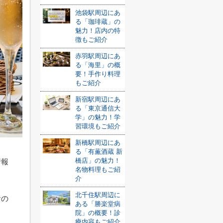
池袋駅周辺にあ
る「珈琲蔵」の
魅力！店内の特
徴もご紹介
赤羽駅周辺にあ
る「海里」の概
要！手作り料理
もご紹介
新宿駅周辺にあ
る「東京通信大
学」の魅力！学
習環境もご紹介
新橋駅周辺にあ
る「有薫酒蔵 新
橋店」の魅力！
情報
名物料理もご紹
介
北千住駅周辺に
食の
ある「勝楽堂病
院」の概要！診
療内容もご紹介