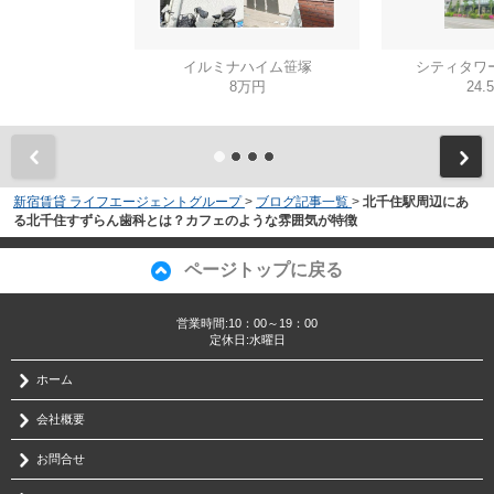
イルミナハイム笹塚
シティタワ
8万円
24.
新宿賃貸 ライフエージェントグループ
>
ブログ記事一覧
>
北千住駅周辺にあ
る北千住すずらん歯科とは？カフェのような雰囲気が特徴
ページトップに戻る
営業時間:10：00～19：00
定休日:水曜日
ホーム
会社概要
お問合せ