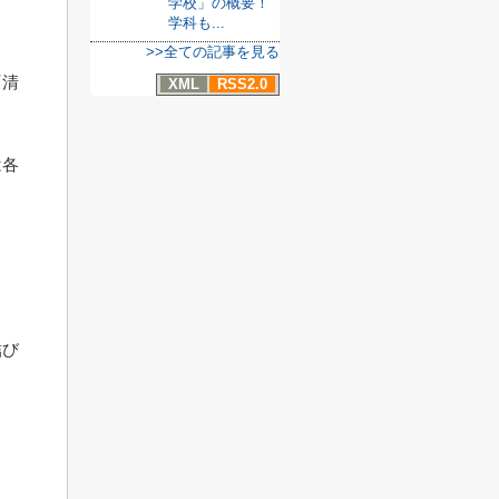
学校」の概要！
学科も...
>>全ての記事を見る
『清
XML
RSS2.0
は各
結び
ま