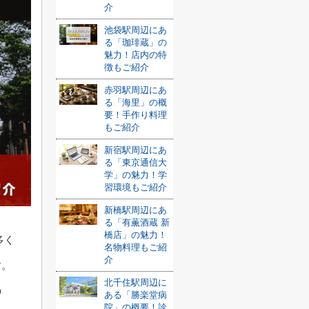
介
池袋駅周辺にあ
る「珈琲蔵」の
魅力！店内の特
徴もご紹介
赤羽駅周辺にあ
る「海里」の概
要！手作り料理
もご紹介
新宿駅周辺にあ
る「東京通信大
学」の魅力！学
習環境もご紹介
新橋駅周辺にあ
る「有薫酒蔵 新
橋店」の魅力！
多く
名物料理もご紹
介
す。
北千住駅周辺に
の
ある「勝楽堂病
院」の概要！診