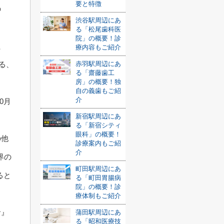
要と特徴
の
渋谷駅周辺にあ
る「松尾歯科医
院」の概要！診
た
療内容もご紹介
赤羽駅周辺にあ
る、
る「齋藤歯工
房」の概要！独
自の義歯もご紹
介
0月
新宿駅周辺にあ
る「新宿シティ
眼科」の概要！
の他
診療案内もご紹
介
界の
町田駅周辺にあ
ると
る「町田胃腸病
院」の概要！診
療体制もご紹介
音』
蒲田駅周辺にあ
る「昭和医療技