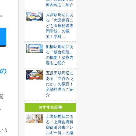
療内容もご紹介
う。
大宮駅周辺にあ
る「大宮保育こ
ども医療秘書専
門学校」の概
要！学科...
船橋駅周辺にあ
る「板倉病院」
の概要！診療内
容もご紹介
の
五反田駅周辺に
ある「立呑み と
だか」の概要！
名物料理もご紹
介
開
おすすめ記事
し
上野駅周辺にあ
る「上野皮膚科
御徒町台東アレ
いう
ルギー科」の概