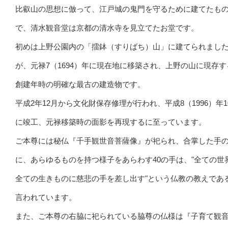
比叡山の思想に倣って、江戸城の鬼門を守るために建てたも
で、清水観音堂は京都の清水寺を見立てたお堂です。
初めは上野公園内の「擂鉢（すりばち）山」に建てられまし
が、元禄7（1694）年に現在地に移築され、上野の山に現存す
創建年時の明確な最古の建造物です。
平成2年12月から文化財保存修理が行われ、平成8（1996）年1
に竣工、元禄移築時の面影を再現するに至っています。
ご本尊には秘仏『千手観世音菩薩像』が祀られ、合掌した手
に、あらゆるものを持つ様子をあらわす40の手は、"全ての世
全ての生きものに慈悲の手を差し出す"という仏教の教えであ
言われています。
また、ご本尊の右脇に祀られている脇尊の仏様は『子育て観