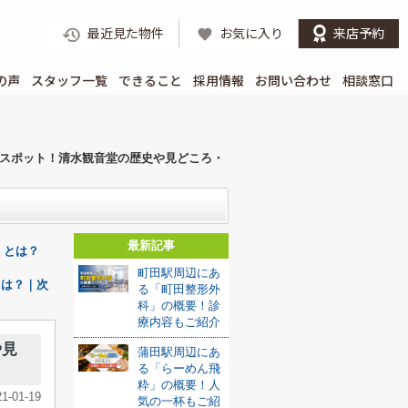
最近見た物件
お気に入り
来店予約
の声
スタッフ一覧
できること
採用情報
お問い合わせ
相談窓口
スポット！清水観音堂の歴史や見どころ・
最新記事
S」とは？
町田駅周辺にあ
とは？｜次
る「町田整形外
科」の概要！診
療内容もご紹介
や見
蒲田駅周辺にあ
る「らーめん飛
粋」の概要！人
21-01-19
気の一杯もご紹