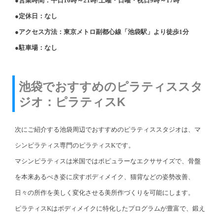
●営業時間：平日10時～21時/土曜・日曜・祝日9時～17時
●定休日：なし
●アクセス方法：東京メトロ副都心線「池袋駅」より徒歩1分
●駐車場：なし
池袋でおすすめのピラティススタ
ジオ：ピラティスK
次にご紹介する池袋周辺でおすすめのピラティススタジオは、マ
シンピラティス専門のピラティスKです。
マシンピラティスは米国ではポピュラーなエクササイズで、骨盤
を本来あるべき姿に戻すボディメイク、猫背などの姿勢改善、
日々の所作を美しく変化させる美所作づくりを可能にします。
ピラティスKはボディメイクに特化したプログラムが豊富で、鍛え