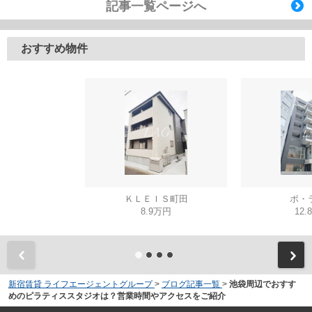
記事一覧ページへ
おすすめ物件
ＫＬＥＩＳ町田
ポ・
8.9万円
12.
新宿賃貸 ライフエージェントグループ
>
ブログ記事一覧
>
池袋周辺でおすす
めのピラティススタジオは？営業時間やアクセスをご紹介