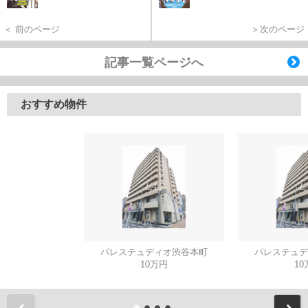
＜ 前のページ
＞次のページ
記事一覧ページへ
おすすめ物件
パレステュディオ渋谷本町
パレステュデ
10万円
10