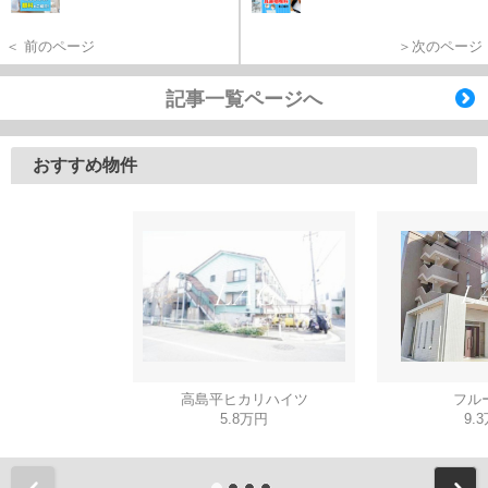
＜ 前のページ
＞次のページ
記事一覧ページへ
おすすめ物件
高島平ヒカリハイツ
フル
5.8万円
9.