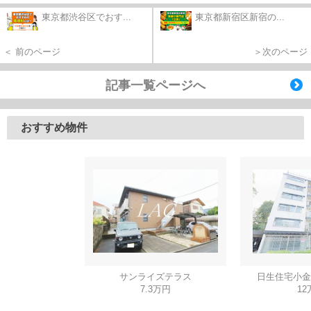
東京都渋谷区でおす...
東京都新宿区新宿の...
＜ 前のページ
＞次のページ
記事一覧ページへ
おすすめ物件
サンライズテラス
日生住宅小金
7.3万円
12