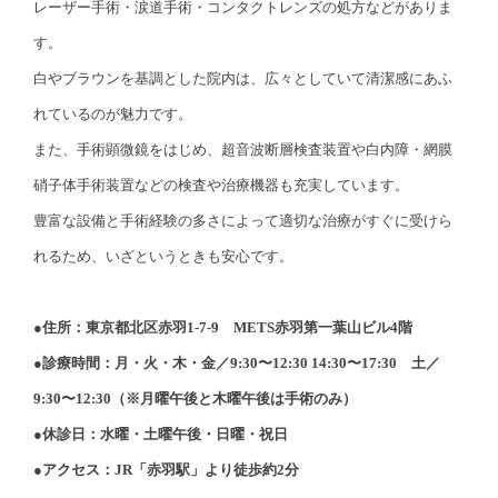
レーザー手術・涙道手術・コンタクトレンズの処方などがありま
す。
白やブラウンを基調とした院内は、広々としていて清潔感にあふ
れているのが魅力です。
また、手術顕微鏡をはじめ、超音波断層検査装置や白内障・網膜
硝子体手術装置などの検査や治療機器も充実しています。
豊富な設備と手術経験の多さによって適切な治療がすぐに受けら
れるため、いざというときも安心です。
●住所：東京都北区赤羽1-7-9 METS赤羽第一葉山ビル4階
●診療時間：月・火・木・金／9:30〜12:30 14:30〜17:30 土／
9:30〜12:30（※月曜午後と木曜午後は手術のみ）
●休診日：水曜・土曜午後・日曜・祝日
●アクセス：JR「赤羽駅」より徒歩約2分