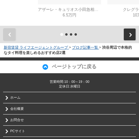
アザーレ・キュリオス小田急相模原
クレグラ
6.5万円
10
新宿賃貸 ライフエージェントグループ
>
ブログ記事一覧
>
渋谷周辺で本格的
なタイ料理を楽しめるおすすめ店2選
ページトップに戻る
営業時間:10：00～19：00
定休日:水曜日
ホーム
会社概要
お問合せ
PCサイト