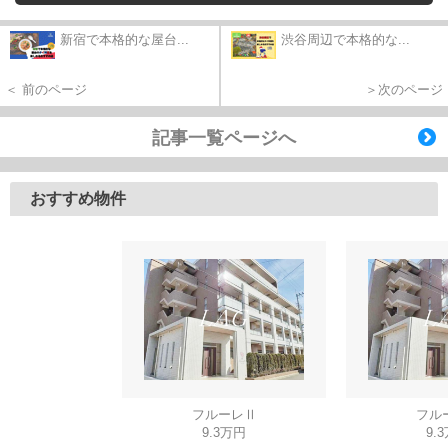
新宿で本格的な屋台...
渋谷周辺で本格的な...
＜ 前のページ
＞次のページ
記事一覧ページへ
おすすめ物件
フルーレⅡ
フル
9.3万円
9.