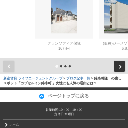
グランソフィア保塚
(仮称)ジーメ
16万円
6.
新宿賃貸 ライフエージェントグループ
>
ブログ記事一覧
>
錦糸町随一の癒し
スポット「カプセルイン錦糸町 」女性にも人気の理由とは？
ページトップに戻る
営業時間:10：00～19：00
定休日:水曜日
ホーム