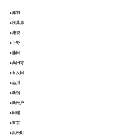
●赤羽
●秋葉原
●池袋
●上野
●蒲田
●高円寺
●五反田
●品川
●新宿
●新松戸
●田端
●東京
●浜松町