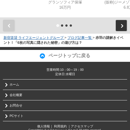
グランソフィア保塚
(仮称)ジーメ
16万円
6.
新宿賃貸 ライフエージェントグループ
>
ブログ記事一覧
>
赤羽の謎解きイベ
ント！「6枚の写真に隠された秘密」の遊び方は？
ページトップに戻る
営業時間:10：00～19：00
定休日:水曜日
ホーム
会社概要
お問合せ
PCサイト
個人情報
｜
利用規約
｜
アクセスマップ