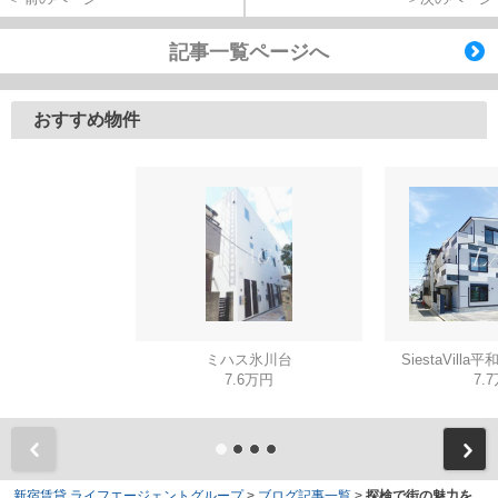
記事一覧ページへ
おすすめ物件
ミハス氷川台
SiestaVilla平
7.6万円
7.
新宿賃貸 ライフエージェントグループ
>
ブログ記事一覧
>
探検で街の魅力を