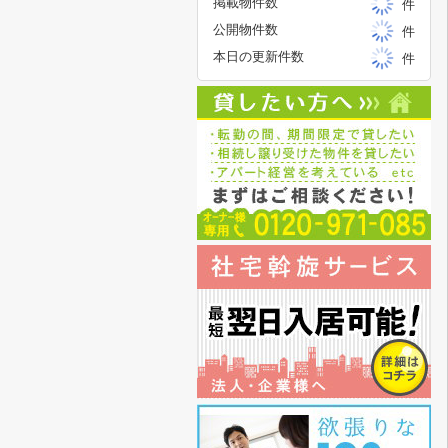
掲載物件数
件
公開物件数
件
本日の更新件数
件