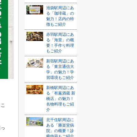
池袋駅周辺にあ
る「珈琲蔵」の
魅力！店内の特
徴もご紹介
赤羽駅周辺にあ
る「海里」の概
要！手作り料理
もご紹介
新宿駅周辺にあ
る「東京通信大
学」の魅力！学
習環境もご紹介
新橋駅周辺にあ
る「有薫酒蔵 新
橋店」の魅力！
名物料理もご紹
うこ
介
北千住駅周辺に
ある「勝楽堂病
困っ
院」の概要！診
療内容もご紹介