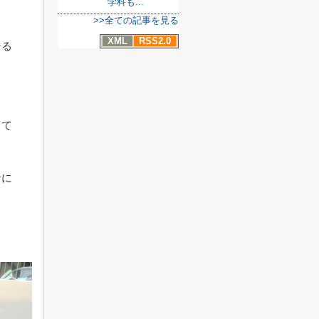
学科も...
>>全ての記事を見る
XML
RSS2.0
なる
って
者に
さ