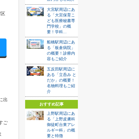
大宮駅周辺にあ
宿区
る「大宮保育こ
ども医療秘書専
。
門学校」の概
要！学科...
船橋駅周辺にあ
る「板倉病院」
の概要！診療内
容もご紹介
五反田駅周辺に
ある「立呑み と
だか」の概要！
名物料理もご紹
介
に出
おすすめ記事
上野駅周辺にあ
る「上野皮膚科
すご
御徒町台東アレ
ルギー科」の概
ま
要と特徴