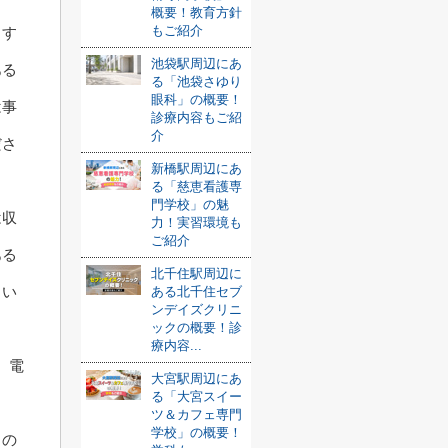
概要！教育方針
もご紹介
ます
池袋駅周辺にあ
ある
る「池袋さゆり
眼科」の概要！
は事
診療内容もご紹
介
ださ
新橋駅周辺にあ
る「慈恵看護専
門学校」の魅
は収
力！実習環境も
ご紹介
ある
北千住駅周辺に
さい
ある北千住セブ
ンデイズクリニ
ックの概要！診
療内容...
、電
大宮駅周辺にあ
る「大宮スイー
ツ＆カフェ専門
学校」の概要！
るの