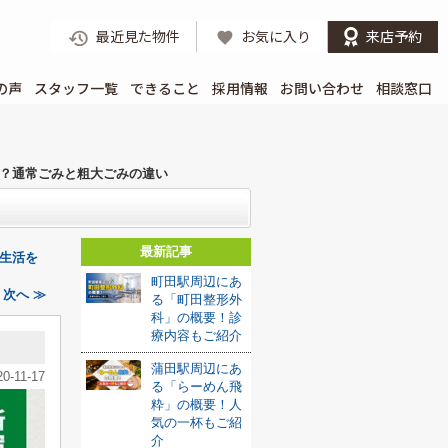
最近見た物件
お気に入り
来店予約
の声
スタッフ一覧
できること
採用情報
お問い合わせ
相談窓口
？通常ごみと粗大ごみの違い
最新記事
生活を
町田駅周辺にあ
次へ ≫
る「町田整形外
科」の概要！診
療内容もご紹介
蒲田駅周辺にあ
20-11-17
る「らーめん飛
粋」の概要！人
気の一杯もご紹
介