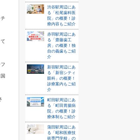
渋谷駅周辺にあ
る「松尾歯科医
をチ
院」の概要！診
療内容もご紹介
赤羽駅周辺にあ
る「齋藤歯工
して
房」の概要！独
自の義歯もご紹
介
ーフ
新宿駅周辺にあ
る「新宿シティ
韓国
眼科」の概要！
診療案内もご紹
介
さ
町田駅周辺にあ
る「町田胃腸病
院」の概要！診
療体制もご紹介
蒲田駅周辺にあ
る「昭和医療技
術専門学校」の