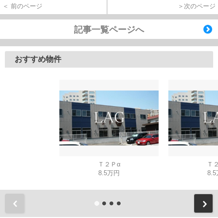
＜ 前のページ
＞次のページ
記事一覧ページへ
おすすめ物件
Ｔ２Ｐα
Ｔ２
8.5万円
8.