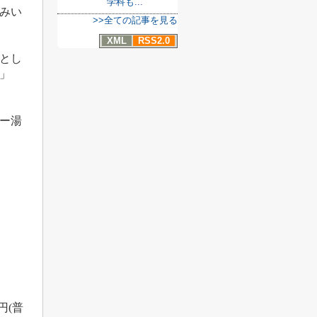
学科も...
みい
>>全ての記事を見る
XML
RSS2.0
とし
」
ー湯
円
(
普