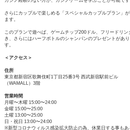
カジノ経験のない方が、カジノゲームを学ぶことが可能です
さらにカップルで楽しめる「スペシャルカップルプラン」が
ます。
このプランで遊べば、ゲームチップ
200
ドル、フリードリン
き、さらにはハーフボトルのシャンパンの
プレゼントがあり
す。
＜アクセス＞
住所
東京都新宿区歌舞伎
町
1
丁目
25
番
3
号 西
武新宿駅前ビル
（
WAMALL
）
3
階
営業時間
月曜〜木曜
15:00
〜
24:00
金曜
15:00
〜
25:00
土曜
13:00
〜
25:00
日・祝日
13:00
〜
24:00
※
新型コロナウィルス感染拡大防止の為、休業日する事もあ