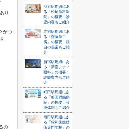
。
渋谷駅周辺にあ
る「松尾歯科医
あり
院」の概要！診
療内容もご紹介
赤羽駅周辺にあ
クがつ
る「齋藤歯工
ま
房」の概要！独
自の義歯もご紹
介
新宿駅周辺にあ
る「新宿シティ
眼科」の概要！
診療案内もご紹
介
町田駅周辺にあ
る「町田胃腸病
院」の概要！診
療体制もご紹介
蒲田駅周辺にあ
る「昭和医療技
るの
術専門学校」の