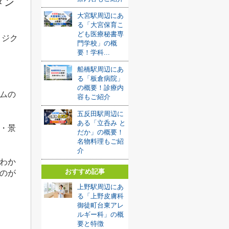
メン
大宮駅周辺にあ
る「大宮保育こ
ども医療秘書専
 ジク
門学校」の概
要！学科...
船橋駅周辺にあ
る「板倉病院」
の概要！診療内
ム
の
容もご紹介
五反田駅周辺に
ある「立呑み と
・景
だか」の概要！
名物料理もご紹
介
わか
おすすめ記事
のが
上野駅周辺にあ
る「上野皮膚科
御徒町台東アレ
ルギー科」の概
要と特徴