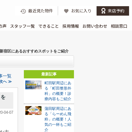
最近見た物件
お気に入り
来店予約
の声
スタッフ一覧
できること
採用情報
お問い合わせ
相談窓口
新宿区にあるおすすめスポットをご紹介
最新記事
事一覧
次へ ≫
町田駅周辺にあ
る「町田整形外
科」の概要！診
トを
療内容もご紹介
蒲田駅周辺にあ
20-04-07
る「らーめん飛
粋」の概要！人
気の一杯もご紹
介