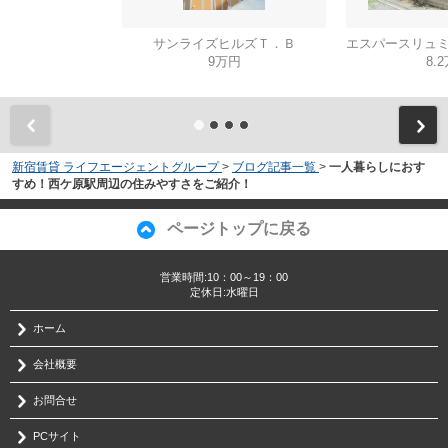
サンライズヒルズＴ．Ｂ
9万円
8.
新宿賃貸 ライフエージェントグループ
>
ブログ記事一覧
>
一人暮らしにおす
すめ！西ケ原駅周辺の住みやすさをご紹介！
ページトップに戻る
営業時間:10：00～19：00
定休日:水曜日
ホーム
会社概要
お問合せ
PCサイト