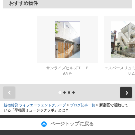
おすすめ物件
サンライズヒルズＴ．Ｂ
9万円
8.
新宿賃貸 ライフエージェントグループ
>
ブログ記事一覧
>
新宿区で活動して
いる「早稲田ミュージックラボ」とは？
ページトップに戻る