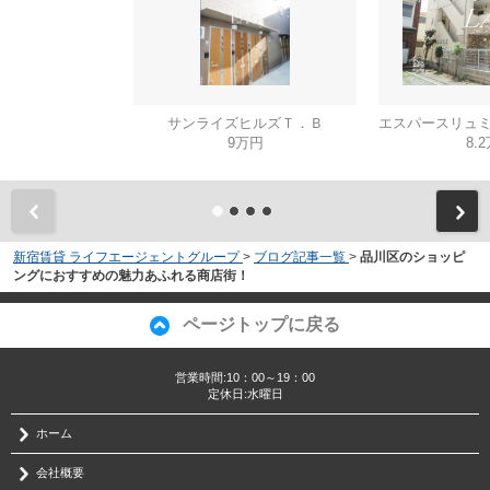
サンライズヒルズＴ．Ｂ
9万円
8.
新宿賃貸 ライフエージェントグループ
>
ブログ記事一覧
>
品川区のショッピ
ングにおすすめの魅力あふれる商店街！
ページトップに戻る
営業時間:10：00～19：00
定休日:水曜日
ホーム
会社概要