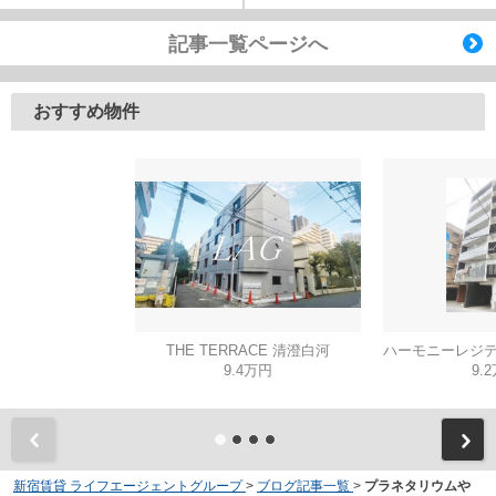
記事一覧ページへ
おすすめ物件
THE TERRACE 清澄白河
9.4万円
9.
新宿賃貸 ライフエージェントグループ
>
ブログ記事一覧
>
プラネタリウムや