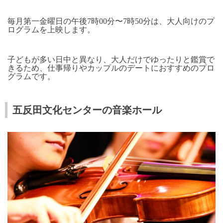
毎月第一金曜日の午後
7
時
00
分〜
7
時
50
分は、大人向けのプ
ログラムを上映します。
子どもが多い日中と異なり、大人だけでゆったりと鑑賞で
きるため、仕事帰りやカップルのデートにおすすめのプロ
グラムです。
五反田文化センターの音楽ホール