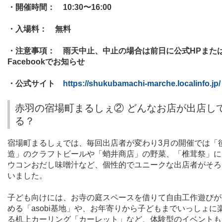
・開催時間：
10:30
〜
16:00
・入場料： 無料
・注意事項： 雨天中止、中止の場合は前日に公式
HP
また
Facebook
でお知らせ
・公式サイト
https://shukubamachi-marche.localinfo.jp/
赤羽の宿場町まるしぇ② どんなお店が出店し
る？
宿場町まるしぇでは、毎回出店者が変わり
3
月の開催では「
造」のクラフトビールや「蛸井商店」の野菜、「椎茸祭」に
ウコンおだし味噌汁など、個性的でユニークな出店者がそろ
いました。
子ども向けには、お寺の庭スペースを借りて自由工作遊びが
める「
asobi
基地」や、お年寄りから子どもまでいっしょに
る机上カーリング「カーレット」など、体験型のイベントも