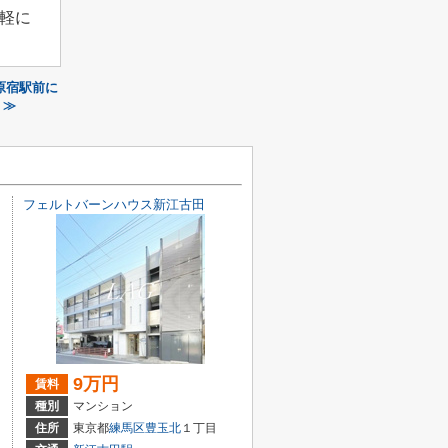
軽に
原宿駅前に
 ≫
フェルトバーンハウス新江古田
9万円
賃料
種別
マンション
住所
東京都
練馬区
豊玉北
１丁目