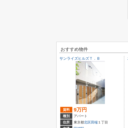
おすすめ物件
サンライズヒルズＴ．Ｂ
9万円
賃料
種別
アパート
住所
東京都
北区
田端
１丁目