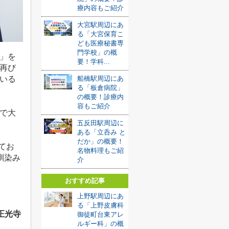
療内容もご紹介
大宮駅周辺にあ
る「大宮保育こ
ども医療秘書専
門学校」の概
」を
要！学科...
再び
船橋駅周辺にあ
いる
る「板倉病院」
の概要！診療内
容もご紹介
で大
五反田駅周辺に
ある「立呑み と
だか」の概要！
てお
名物料理もご紹
馴染み
介
おすすめ記事
上野駅周辺にあ
る「上野皮膚科
正光寺
御徒町台東アレ
ルギー科」の概