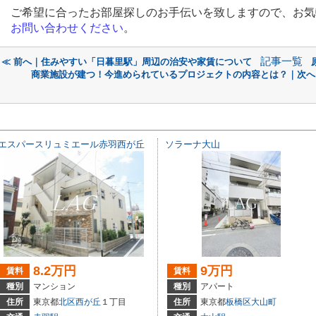
ご希望に合ったお部屋探しのお手伝いを致しますので、お気
お問い合わせください
。
記事一覧
≪ 前へ｜住みやすい「日暮里駅」周辺の治安や家賃について
商業施設が建つ！今進められているプロジェクトの内容とは？｜次へ
エスパースリュミエール赤羽西が丘
ソラーナ大山
8.2万円
9万円
賃料
賃料
種別
マンション
種別
アパート
住所
東京都
北区
西が丘
１丁目
住所
東京都
板橋区
大山町