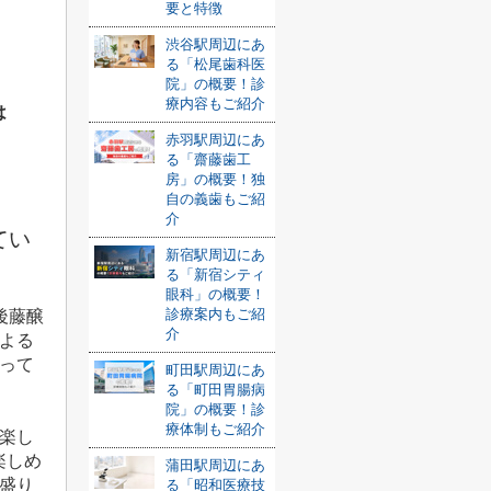
要と特徴
渋谷駅周辺にあ
る「松尾歯科医
院」の概要！診
療内容もご紹介
は
赤羽駅周辺にあ
る「齋藤歯工
房」の概要！独
自の義歯もご紹
介
てい
新宿駅周辺にあ
る「新宿シティ
眼科」の概要！
診療案内もご紹
後藤醸
介
よる
って
町田駅周辺にあ
る「町田胃腸病
院」の概要！診
療体制もご紹介
楽し
楽しめ
蒲田駅周辺にあ
盛り
る「昭和医療技