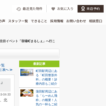
最近見た物件
お気に入り
来店予約
の声
スタッフ一覧
できること
採用情報
お問い合わせ
相談窓口
注目イベント「宿場町まるしぇ」へ行こ
最新記事
一覧
｜次へ ≫
町田駅周辺にあ
る「町田整形外
科」の概要！診
ぇ」
療内容もご紹介
蒲田駅周辺にあ
19-04-30
る「らーめん飛
、北
粋」の概要！人
気の一杯もご紹