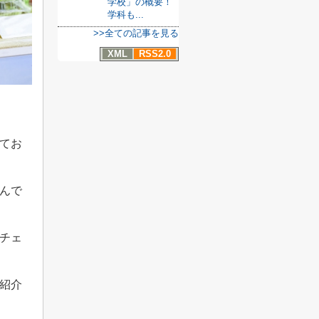
学校」の概要！
学科も...
>>全ての記事を見る
XML
RSS2.0
てお
んで
チェ
紹介