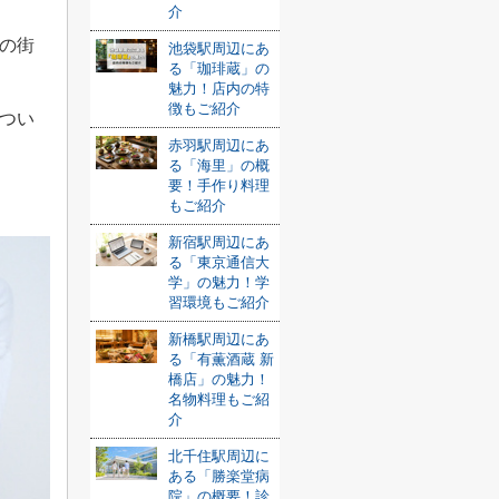
介
の街
池袋駅周辺にあ
る「珈琲蔵」の
魅力！店内の特
徴もご紹介
つい
赤羽駅周辺にあ
る「海里」の概
要！手作り料理
もご紹介
新宿駅周辺にあ
る「東京通信大
学」の魅力！学
習環境もご紹介
新橋駅周辺にあ
る「有薫酒蔵 新
橋店」の魅力！
名物料理もご紹
介
北千住駅周辺に
ある「勝楽堂病
院」の概要！診