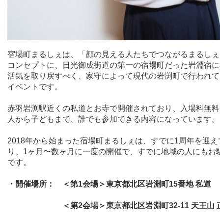
宿場町まるしぇは、「顔の見える人たちでつながるまるしぇ
コンセプトに、日光御成街道の第一の宿場町だった岩淵宿に
活気を取り戻すべく、家守によって現代の岩渕町で行われて
イベントです。
赤羽岩渕駅近くの私道とお寺で開催されており、入場料無料
人から子どもまで、誰でも参加できる内容になっています。
2018
年から始まった宿場町まるしぇは、すでに
1
周年を迎え
り、
1
ヶ月〜数ヶ月に一度の開催で、すでに地域の人にもお
です。
・開催場所： ＜第
1
会場＞東京都北区岩淵町
15
番地 私道
＜第
2
会場＞東京都北区岩淵町
32-11
天王山 