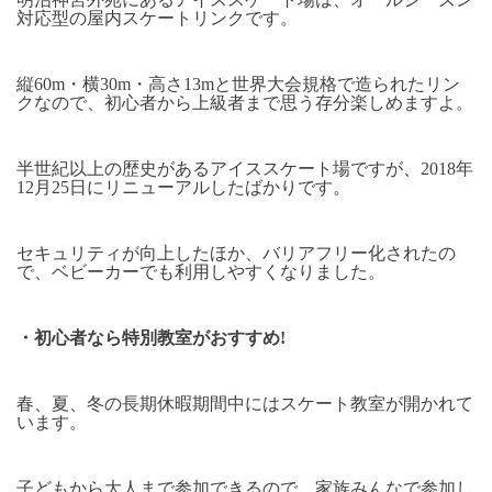
対応型の屋内スケートリンクです。
縦
60m
・横
30m
・高さ
13m
と世界大会規格で造られたリン
クなので、初心者から上級者まで思う存分楽しめますよ。
半世紀以上の歴史があるアイススケート場ですが、
2018
年
12
月
25
日にリニューアルしたばかりです。
セキュリティが向上したほか、バリアフリー化されたの
で、ベビーカーでも利用しやすくなりました。
・初心者なら特別教室がおすすめ
!
春、夏、冬の長期休暇期間中にはスケート教室が開かれて
います。
子どもから大人まで参加できるので、家族みんなで参加し