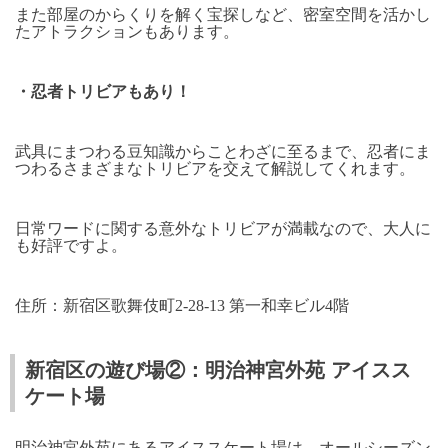
また部屋のからくりを解く宝探しなど、密室空間を活かし
たアトラクションもあります。
・忍者トリビアもあり！
武具にまつわる豆知識からことわざに至るまで、忍者にま
つわるさまざまなトリビアを交えて解説してくれます。
日常ワードに関する意外なトリビアが満載なので、大人に
も好評ですよ。
住所：新宿区歌舞伎町
2-28-13
第一和幸ビル
4
階
新宿区の遊び場②：明治神宮外苑 アイスス
ケート場
明治神宮外苑にあるアイススケート場は、オールシーズン