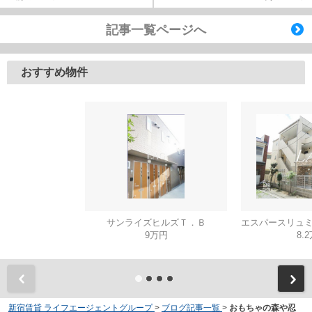
記事一覧ページへ
おすすめ物件
サンライズヒルズＴ．Ｂ
9万円
8.
新宿賃貸 ライフエージェントグループ
>
ブログ記事一覧
>
おもちゃの森や忍