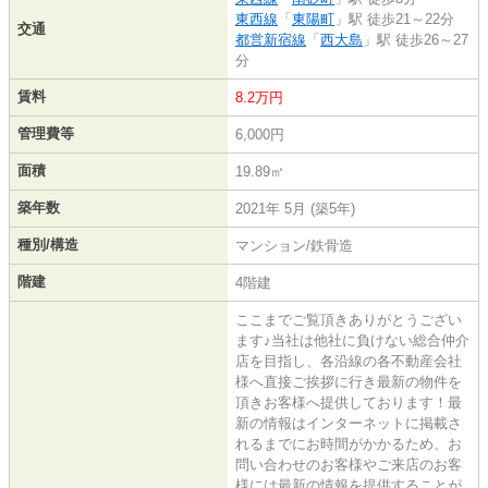
東西線
「
東陽町
」駅 徒歩21～22分
交通
都営新宿線
「
西大島
」駅 徒歩26～27
分
賃料
8.2万円
管理費等
6,000円
面積
19.89㎡
築年数
2021年 5月 (築5年)
種別/構造
マンション/鉄骨造
階建
4階建
ここまでご覧頂きありがとうござい
ます♪当社は他社に負けない総合仲介
店を目指し、各沿線の各不動産会社
様へ直接ご挨拶に行き最新の物件を
頂きお客様へ提供しております！最
新の情報はインターネットに掲載さ
れるまでにお時間がかかるため、お
問い合わせのお客様やご来店のお客
様には最新の情報を提供することが