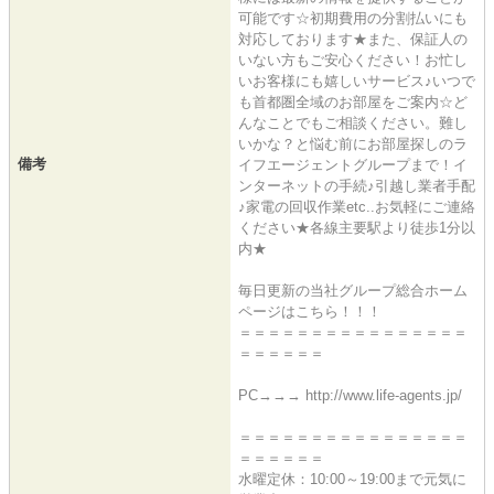
可能です☆初期費用の分割払いにも
対応しております★また、保証人の
いない方もご安心ください！お忙し
いお客様にも嬉しいサービス♪いつで
も首都圏全域のお部屋をご案内☆ど
んなことでもご相談ください。難し
いかな？と悩む前にお部屋探しのラ
備考
イフエージェントグループまで！イ
ンターネットの手続♪引越し業者手配
♪家電の回収作業etc..お気軽にご連絡
ください★各線主要駅より徒歩1分以
内★
毎日更新の当社グループ総合ホーム
ページはこちら！！！
＝＝＝＝＝＝＝＝＝＝＝＝＝＝＝＝
＝＝＝＝＝＝
PC→→→ http://www.life-agents.jp/
＝＝＝＝＝＝＝＝＝＝＝＝＝＝＝＝
＝＝＝＝＝＝
水曜定休：10:00～19:00まで元気に