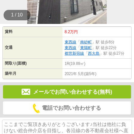
1 / 10
賃料
8.2万円
東西線
「
南砂町
」駅 徒歩8分
交通
東西線
「
東陽町
」駅 徒歩22分
都営新宿線
「
西大島
」駅 徒歩27分
間取り(面積)
1R(19.89㎡)
築年月
2021年 5月(築5年)
メールでお問い合わせする(無料)
電話でお問い合わせする
ここまでご覧頂きありがとうございます♪当社は他社に負
けない総合仲介店を目指し、各沿線の各不動産会社様へ直