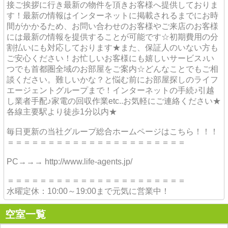
接ご挨拶に行き最新の物件を頂きお客様へ提供しておりま
す！最新の情報はインターネットに掲載されるまでにお時
間がかかるため、お問い合わせのお客様やご来店のお客様
には最新の情報を提供することが可能です☆初期費用の分
割払いにも対応しております★また、保証人のいない方も
ご安心ください！お忙しいお客様にも嬉しいサービス♪い
つでも首都圏全域のお部屋をご案内☆どんなことでもご相
談ください。難しいかな？と悩む前にお部屋探しのライフ
エージェントグループまで！インターネットの手続♪引越
し業者手配♪家電の回収作業etc..お気軽にご連絡ください★
各線主要駅より徒歩1分以内★
毎日更新の当社グループ総合ホームページはこちら！！！
＝＝＝＝＝＝＝＝＝＝＝＝＝＝＝＝＝＝＝＝＝＝
PC→→→ http://www.life-agents.jp/
＝＝＝＝＝＝＝＝＝＝＝＝＝＝＝＝＝＝＝＝＝＝
水曜定休：10:00～19:00まで元気に営業中！
空室一覧