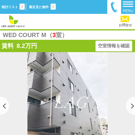
0
0
検討リスト
最近見た物件
お問合せ
WED COURT M（
3
室）
賃料
8.2
万円
空室情報を確認