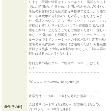
ります！最新の情報はインターネットに掲載されるま
でにお時間がかかるため、お問い合わせのお客様やご
来店のお客様には最新の情報を提供することが可能で
す☆初期費用の分割払いにも対応しております★ま
た、保証人のいない方もご安心ください！お忙しいお
客様にも嬉しいサービス♪いつでも首都圏全域のお部
屋をご案内☆どんなことでもご相談ください。難しい
かな？と悩む前にお部屋探しのライフエージェントグ
ループまで！インターネットの手続♪引越し業者手配♪
家電の回収作業etc..お気軽にご連絡ください★各線主
要駅より徒歩1分以内★短期違約金として、1年未満の
解約は賃料の1ヶ月となります。
毎日更新の当社グループ総合ホームページはこち
ら！！！
＝＝＝＝＝＝＝＝＝＝＝＝＝＝＝＝＝＝＝＝＝＝
PC→→→ http://www.life-agents.jp/
＝＝＝＝＝＝＝＝＝＝＝＝＝＝＝＝＝＝＝＝＝＝
水曜定休：10:00～19:00まで元気に営業中！
入居者サポート料:2万2,000円 鍵交換代:1万8,700
条件(その他)
円 ロッカー:2,000円（月額）