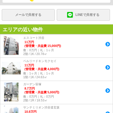
メールで共有する
LINEで共有する
エリアの近い物件
エスコート渋谷
11
万
円
(管理費・共益費 15,000円)
敷：0万円｜礼：1ヶ月
2階 / 1K / 20.78㎡
ベルリードキンモクセイ
11
万
円
(管理費・共益費 4,000円)
敷：1ヶ月｜礼：1ヶ月
1階 / 1K / 24.63㎡
ガーデン笹塚
8.7
万
円
(管理費・共益費 5,000円)
敷：0万円｜礼：0万円
2階 / 1R / 18.53㎡
サンテミリオン渋谷道玄坂
10.9
万
円