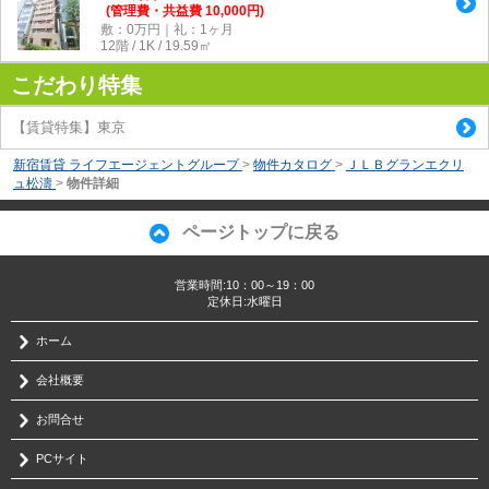
(管理費・共益費 10,000円)
敷：0万円｜礼：1ヶ月
12階 / 1K / 19.59㎡
こだわり特集
【賃貸特集】東京
新宿賃貸 ライフエージェントグループ
>
物件カタログ
>
ＪＬＢグランエクリ
ュ松濤
>
物件詳細
ページトップに戻る
営業時間:10：00～19：00
定休日:水曜日
ホーム
会社概要
お問合せ
PCサイト