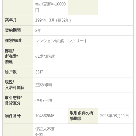
毎の更新料16000
円
築年月
1994年 3月 (築32年)
契約期間
2年
種別/構造
マンション/鉄筋コンクリート
部屋/
所在階/
-/1階/3階建
階建
総戸数
33戸
現況/
空家/即時
入居可能日
取引態様/
仲介/一般
賃貸区分
取引条件の有
物件番号
104562646
2026年08月11日
効期限
保証人不要
分割可