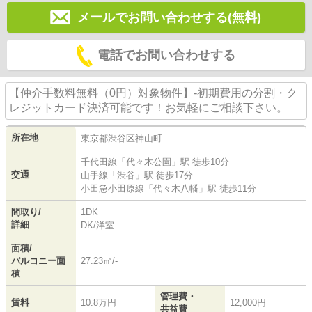
メールでお問い合わせする(無料)
電話でお問い合わせする
【仲介手数料無料（0円）対象物件】-初期費用の分割・ク
レジットカード決済可能です！お気軽にご相談下さい。
所在地
東京都
渋谷区
神山町
千代田線
「
代々木公園
」駅 徒歩10分
交通
山手線
「
渋谷
」駅 徒歩17分
小田急小田原線
「
代々木八幡
」駅 徒歩11分
間取り/
1DK
詳細
DK
/
洋室
面積/
バルコニー面
27.23㎡/-
積
管理費・
賃料
10.8万円
12,000円
共益費