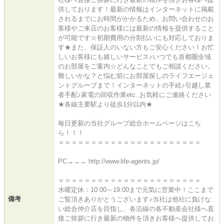
供しております！最新の情報はインターネットに掲載
されるまでにお時間がかかるため、お問い合わせのお
客様やご来店のお客様には最新の情報を提供すること
が可能です☆初期費用の分割払いにも対応しておりま
す★また、保証人のいない方もご安心ください！お忙
しいお客様にも嬉しいサービス♪いつでも首都圏全域
のお部屋をご案内☆どんなことでもご相談ください。
難しいかな？と悩む前にお部屋探しのライフエージェ
ントグループまで！インターネットの手続♪引越し業
者手配♪家電の回収作業etc..お気軽にご連絡ください
★各線主要駅より徒歩1分以内★
毎日更新の当社グループ総合ホームページはこち
ら！！！
＝＝＝＝＝＝＝＝＝＝＝＝＝＝＝＝＝＝＝＝＝＝
PC→→→ http://www.life-agents.jp/
＝＝＝＝＝＝＝＝＝＝＝＝＝＝＝＝＝＝＝＝＝＝
水曜定休：10:00～19:00まで元気に営業中！ここまで
備考
ご覧頂きありがとうございます♪当社は他社に負けな
い総合仲介店を目指し、各沿線の各不動産会社様へ直
接ご挨拶に行き最新の物件を頂きお客様へ提供してお