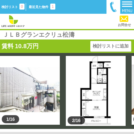
0
1
検討リスト
最近見た物件
お問合せ
ＪＬＢグランエクリュ松濤
賃料
10.8
万円
検討リストに追加
1/16
2/16