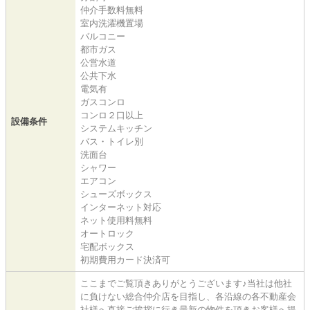
仲介手数料無料
室内洗濯機置場
バルコニー
都市ガス
公営水道
公共下水
電気有
ガスコンロ
コンロ２口以上
設備条件
システムキッチン
バス・トイレ別
洗面台
シャワー
エアコン
シューズボックス
インターネット対応
ネット使用料無料
オートロック
宅配ボックス
初期費用カード決済可
ここまでご覧頂きありがとうございます♪当社は他社
に負けない総合仲介店を目指し、各沿線の各不動産会
社様へ直接ご挨拶に行き最新の物件を頂きお客様へ提