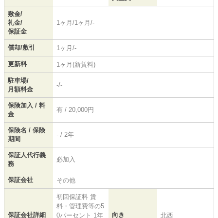
敷金/
礼金/
1ヶ月/1ヶ月/-
保証金
償却/敷引
1ヶ月/-
更新料
1ヶ月(新賃料)
駐車場/
-/-
月額料金
保険加入 / 料
有 / 20,000円
金
保険名 / 保険
- / 2年
期間
保証人代行義
必加入
務
保証会社
その他
初回保証料 賃
料・管理費等の5
保証会社詳細
向き
0パーセント 1年
北西