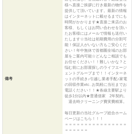
様へ直接ご挨拶に行き最新の物件を
提供して頂いています。最新の情報
はインターネットに載せるまでにも
時間がかかります★直接ご来店のお
客様、もしくはお問い合わせを頂い
たお客様にはメールで情報も送付い
たします☆当社は初期費用の分割可
能！保証人がいない方もご安心くだ
さい！年中無休で首都圏全域のお部
屋をご案内可能☆どんなご相談でも
お任せください！！難しいかな？と
悩む前にお部屋探しのライフエージ
ェントグループまで！！インターネ
備考
ットの手続き♪引越し業者手配♪家電
の回収作業etc..お気軽に当社までお
電話ください！！★各線主要駅より
徒歩1分以内★普通借家 2年契約。
退去時クリーニング費実費精算。
毎日更新の当社グループ総合ホーム
ページはこちら！！！
＝＝＝＝＝＝＝＝＝＝＝＝＝＝＝＝
＝＝＝＝＝＝