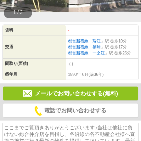
1 / 3
賃料
-
都営新宿線
「
瑞江
」駅 徒歩10分
交通
都営新宿線
「
篠崎
」駅 徒歩17分
都営新宿線
「
一之江
」駅 徒歩26分
間取り(面積)
-(-)
築年月
1990年 6月(築36年)
メールでお問い合わせする(無料)
電話でお問い合わせする
ここまでご覧頂きありがとうございます♪当社は他社に負
けない総合仲介店を目指し、各沿線の各不動産会社様へ直
接ご挨拶に行き最新の物件を提供して頂いています。最新