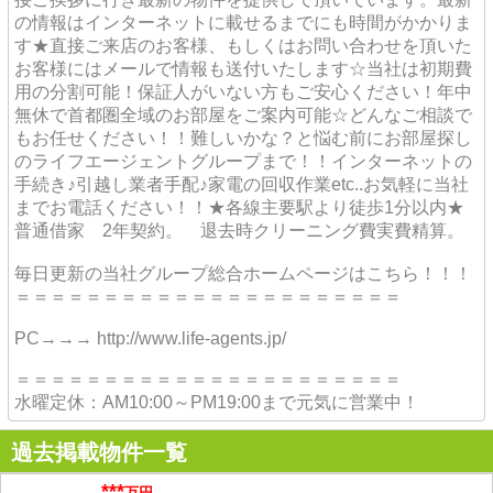
の情報はインターネットに載せるまでにも時間がかかりま
す★直接ご来店のお客様、もしくはお問い合わせを頂いた
お客様にはメールで情報も送付いたします☆当社は初期費
用の分割可能！保証人がいない方もご安心ください！年中
無休で首都圏全域のお部屋をご案内可能☆どんなご相談で
もお任せください！！難しいかな？と悩む前にお部屋探し
のライフエージェントグループまで！！インターネットの
手続き♪引越し業者手配♪家電の回収作業etc..お気軽に当社
までお電話ください！！★各線主要駅より徒歩1分以内★
普通借家 2年契約。 退去時クリーニング費実費精算。
毎日更新の当社グループ総合ホームページはこちら！！！
＝＝＝＝＝＝＝＝＝＝＝＝＝＝＝＝＝＝＝＝＝＝
PC→→→ http://www.life-agents.jp/
＝＝＝＝＝＝＝＝＝＝＝＝＝＝＝＝＝＝＝＝＝＝
水曜定休：AM10:00～PM19:00まで元気に営業中！
過去掲載物件一覧
***
万円