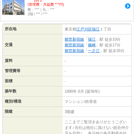
(管理費・共益費 ***円)
敷：***｜礼：***
2階 / *** / ***
所在地
東京都
江戸川区
瑞江
１丁目
都営新宿線
「
瑞江
」駅 徒歩10分
交通
都営新宿線
「
篠崎
」駅 徒歩17分
都営新宿線
「
一之江
」駅 徒歩26分
賃料
-
管理費等
-
面積
-
築年数
1990年 6月 (築36年)
種別/構造
マンション/鉄骨造
階建
3階建
ここまでご覧頂きありがとうござい
ます♪当社は他社に負けない総合仲介
店を目指し、各沿線の各不動産会社