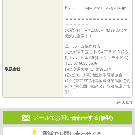
PC→→→ http://www.life-agents.jp/
＝＝＝＝＝＝＝＝＝＝＝＝＝＝＝＝
＝＝＝＝＝＝
水曜定休：AM10:00～PM19:00まで
元気に営業中！
エールーム錦糸町店
東京都墨田区江東橋４丁目19-3 錦糸
町ミハマビル7階(旧セントラルビル)
TEL:03-5638-6606
取扱会社
国土交通大臣 (2) 第9710号
(公社)東京都宅地建物取引業協会
(公社)東京都宅地建物取引業保証協会
(公社)首都圏不動産公正取引協議会加
盟
情報の見方
メールでお問い合わせする(無料)
電話でお問い合わせする