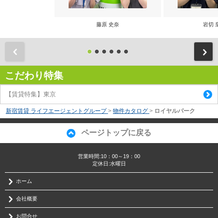
藤原 史奈
岩切 
前
こだわり特集
【賃貸特集】東京
新宿賃貸 ライフエージェントグループ
>
物件カタログ
>
ロイヤルパーク
ページトップに戻る
営業時間:10：00～19：00
定休日:水曜日
ホーム
会社概要
お問合せ