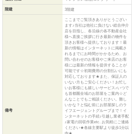
階建
3階建
ここまでご覧頂きありがとうござい
ます♪当社は他社に負けない総合仲介
店を目指し、各沿線の各不動産会社
様へ直接ご挨拶に行き最新の物件を
頂きお客様へ提供しております！最
新の情報はインターネットに掲載さ
れるまでにお時間がかかるため、お
問い合わせのお客様やご来店のお客
様には最新の情報を提供することが
可能です☆初期費用の分割払いにも
対応しております★また、保証人の
いない方もご安心ください！お忙し
いお客様にも嬉しいサービス♪いつで
も首都圏全域のお部屋をご案内☆ど
んなことでもご相談ください。難し
いかな？と悩む前にお部屋探しのラ
備考
イフエージェントグループまで！イ
ンターネットの手続♪引越し業者手配
♪家電の回収作業etc..お気軽にご連絡
ください★各線主要駅より徒歩1分以
内★