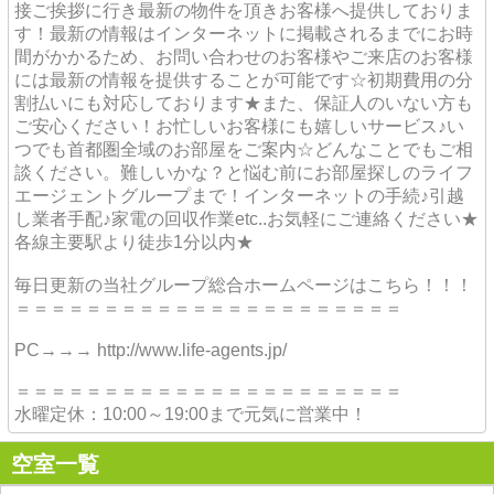
接ご挨拶に行き最新の物件を頂きお客様へ提供しておりま
す！最新の情報はインターネットに掲載されるまでにお時
間がかかるため、お問い合わせのお客様やご来店のお客様
には最新の情報を提供することが可能です☆初期費用の分
割払いにも対応しております★また、保証人のいない方も
ご安心ください！お忙しいお客様にも嬉しいサービス♪い
つでも首都圏全域のお部屋をご案内☆どんなことでもご相
談ください。難しいかな？と悩む前にお部屋探しのライフ
エージェントグループまで！インターネットの手続♪引越
し業者手配♪家電の回収作業etc..お気軽にご連絡ください★
各線主要駅より徒歩1分以内★
毎日更新の当社グループ総合ホームページはこちら！！！
＝＝＝＝＝＝＝＝＝＝＝＝＝＝＝＝＝＝＝＝＝＝
PC→→→ http://www.life-agents.jp/
＝＝＝＝＝＝＝＝＝＝＝＝＝＝＝＝＝＝＝＝＝＝
水曜定休：10:00～19:00まで元気に営業中！
空室一覧