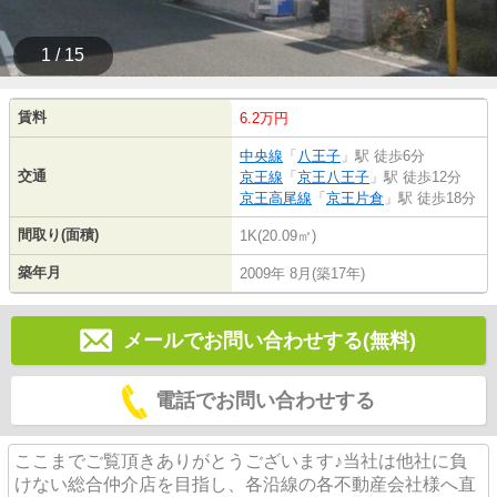
1 / 15
賃料
6.2万円
中央線
「
八王子
」駅 徒歩6分
交通
京王線
「
京王八王子
」駅 徒歩12分
京王高尾線
「
京王片倉
」駅 徒歩18分
間取り(面積)
1K(20.09㎡)
築年月
2009年 8月(築17年)
メールでお問い合わせする(無料)
電話でお問い合わせする
ここまでご覧頂きありがとうございます♪当社は他社に負
けない総合仲介店を目指し、各沿線の各不動産会社様へ直