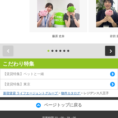
藤原 史奈
岩切 
前
こだわり特集
【賃貸特集】ペットと一緒
【賃貸特集】東京
新宿賃貸 ライフエージェントグループ
>
物件カタログ
>
レジデンス八王子
ページトップに戻る
営業時間:10：00～19：00