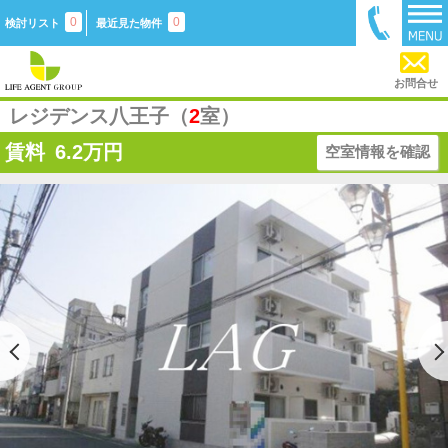
0
0
検討リスト
最近見た物件
お問合せ
レジデンス八王子（
2
室）
賃料
6.2
万円
空室情報を確認