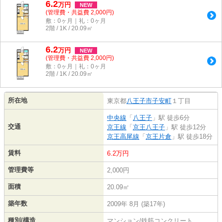
6.2
万
円
NEW
(管理費・共益費 2,000円)
敷：0ヶ月｜礼：0ヶ月
2階 / 1K / 20.09㎡
6.2
万
円
NEW
(管理費・共益費 2,000円)
敷：0ヶ月｜礼：0ヶ月
2階 / 1K / 20.09㎡
所在地
東京都
八王子市
子安町
１丁目
中央線
「
八王子
」駅 徒歩6分
交通
京王線
「
京王八王子
」駅 徒歩12分
京王高尾線
「
京王片倉
」駅 徒歩18分
賃料
6.2万円
管理費等
2,000円
面積
20.09㎡
築年数
2009年 8月 (築17年)
種別/構造
マンション/鉄筋コンクリート