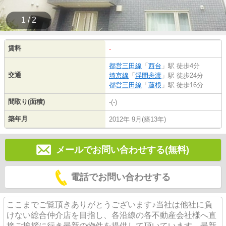
1 / 2
賃料
-
都営三田線
「
西台
」駅 徒歩4分
交通
埼京線
「
浮間舟渡
」駅 徒歩24分
都営三田線
「
蓮根
」駅 徒歩16分
間取り(面積)
-(-)
築年月
2012年 9月(築13年)
メールでお問い合わせする(無料)
電話でお問い合わせする
ここまでご覧頂きありがとうございます♪当社は他社に負
けない総合仲介店を目指し、各沿線の各不動産会社様へ直
接ご挨拶に行き最新の物件を提供して頂いています。最新