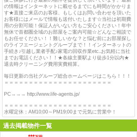
の情報はインターネットに載せるまでにも時間がかかりま
す★直接ご来店のお客様、もしくはお問い合わせを頂いた
お客様にはメールで情報も送付いたします☆当社は初期費
用の分割可能！保証人がいない方もご安心ください！年中
無休で首都圏全域のお部屋をご案内可能☆どんなご相談で
もお任せください！！難しいかな？と悩む前にお部屋探し
のライフエージェントグループまで！！インターネットの
手続き♪引越し業者手配♪家電の回収作業etc..お気軽に当社
までお電話ください！！★各線主要駅より徒歩1分以内★
退去時クリーニング費用実費精算。
毎日更新の当社グループ総合ホームページはこちら！！！
＝＝＝＝＝＝＝＝＝＝＝＝＝＝＝＝＝＝＝＝＝＝
PC→→→ http://www.life-agents.jp/
＝＝＝＝＝＝＝＝＝＝＝＝＝＝＝＝＝＝＝＝＝＝
水曜定休：AM10:00～PM19:00まで元気に営業中！
過去掲載物件一覧
***
万円