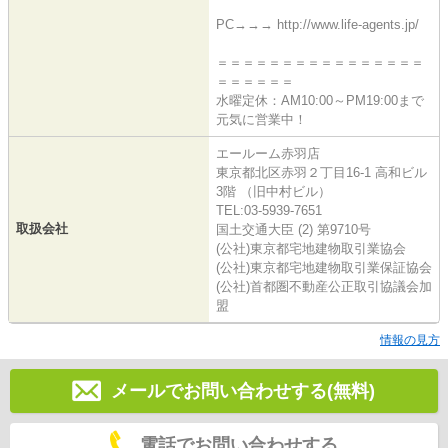
PC→→→ http://www.life-agents.jp/
＝＝＝＝＝＝＝＝＝＝＝＝＝＝＝＝
＝＝＝＝＝＝
水曜定休：AM10:00～PM19:00まで
元気に営業中！
エールーム赤羽店
東京都北区赤羽２丁目16-1 高和ビル
3階 （旧中村ビル）
TEL:03-5939-7651
取扱会社
国土交通大臣 (2) 第9710号
(公社)東京都宅地建物取引業協会
(公社)東京都宅地建物取引業保証協会
(公社)首都圏不動産公正取引協議会加
盟
情報の見方
メールでお問い合わせする(無料)
電話でお問い合わせする