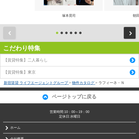
塚本晃司
朝田
前
こだわり特集
【賃貸特集】二人暮らし
【賃貸特集】東京
新宿賃貸 ライフエージェントグループ
>
物件カタログ
>
ラフィーネ・Ｎ
ページトップに戻る
営業時間:10：00～19：00
定休日:水曜日
ホーム
会社概要