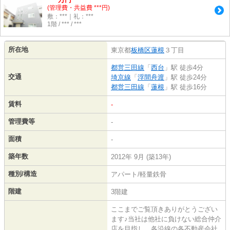
(管理費・共益費 ***円)
敷：***｜礼：***
1階 / *** / ***
所在地
東京都
板橋区
蓮根
３丁目
都営三田線
「
西台
」駅 徒歩4分
交通
埼京線
「
浮間舟渡
」駅 徒歩24分
都営三田線
「
蓮根
」駅 徒歩16分
賃料
-
管理費等
-
面積
-
築年数
2012年 9月 (築13年)
種別/構造
アパート/軽量鉄骨
階建
3階建
ここまでご覧頂きありがとうござい
ます♪当社は他社に負けない総合仲介
店を目指し、各沿線の各不動産会社