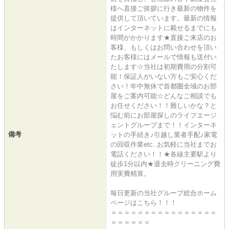
様へ直接ご挨拶に行き最新の物件を
提供して頂いています。最新の情報
はインターネットに載せるまでにも
時間がかかります★直接ご来店のお
客様、もしくはお問い合わせを頂い
たお客様にはメールで情報も送付い
たします☆当社は初期費用の分割可
能！保証人がいない方もご安心くだ
さい！年中無休で首都圏全域のお部
屋をご案内可能☆どんなご相談でも
お任せください！！難しいかな？と
悩む前にお部屋探しのライフエージ
ェントグループまで！！インターネ
備考
ットの手続き♪引越し業者手配♪家電
の回収作業etc..お気軽に当社までお
電話ください！！★各線主要駅より
徒歩1分以内★退去時クリーニング費
用実費精算。
毎日更新の当社グループ総合ホーム
ページはこちら！！！
＝＝＝＝＝＝＝＝＝＝＝＝＝＝＝＝
＝＝＝＝＝＝