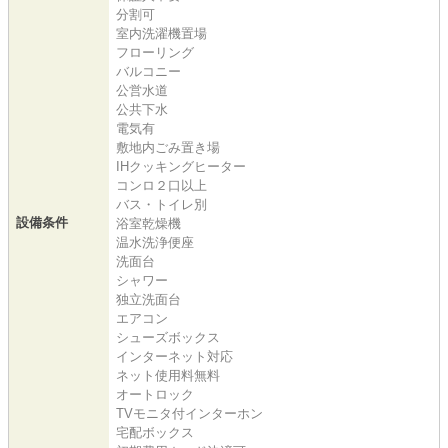
分割可
室内洗濯機置場
フローリング
バルコニー
公営水道
公共下水
電気有
敷地内ごみ置き場
IHクッキングヒーター
コンロ２口以上
バス・トイレ別
設備条件
浴室乾燥機
温水洗浄便座
洗面台
シャワー
独立洗面台
エアコン
シューズボックス
インターネット対応
ネット使用料無料
オートロック
TVモニタ付インターホン
宅配ボックス