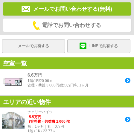
メールでお問い合わせする(無料)
電話でお問い合わせする
メールで共有する
LINEで共有する
空室一覧
6.6万円
1階/1R/20.06㎡
管理・共益:3,000円/敷:0万円/礼:1ヶ月
エリアの近い物件
チェリーハイツ
5.5
万
円
(管理費・共益費 2,000円)
敷：1ヶ月｜礼：0万円
1階 / 1K / 23.77㎡