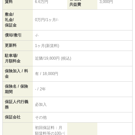
賃料
6.6万円
3,000円
共益費
敷金/
礼金/
0万円/1ヶ月/-
保証金
償却/敷引
-/-
更新料
1ヶ月(新賃料)
駐車場/
近隣/19,800円 (税込)
月額料金
保険加入 / 料
有 / 18,000円
金
保険名 / 保険
- / 2年
期間
保証人代行義
必加入
務
保証会社
その他
初回保証料：月
額賃料等の100パ