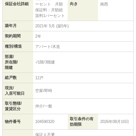
保証会社詳細
向き
ーセント 月額
南西
保証料：月額総
賃料1パーセント
築年月
2021年 5月 (築5年)
契約期間
2年
種別/構造
アパート/木造
部屋/
所在階/
-/1階/3階建
階建
総戸数
12戸
現況/
空家/即時
入居可能日
取引態様/
仲介/一般
賃貸区分
取引条件の有
物件番号
104590320
2026年08月10日
効期限
保証人不要