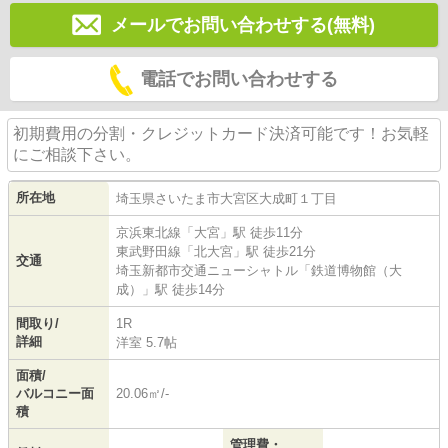
メールでお問い合わせする(無料)
電話でお問い合わせする
初期費用の分割・クレジットカード決済可能です！お気軽
にご相談下さい。
所在地
埼玉県
さいたま市大宮区
大成町
１丁目
京浜東北線
「
大宮
」駅 徒歩11分
東武野田線
「
北大宮
」駅 徒歩21分
交通
埼玉新都市交通ニューシャトル
「
鉄道博物館（大
成）
」駅 徒歩14分
間取り/
1R
詳細
洋室 5.7帖
面積/
バルコニー面
20.06㎡/-
積
管理費・