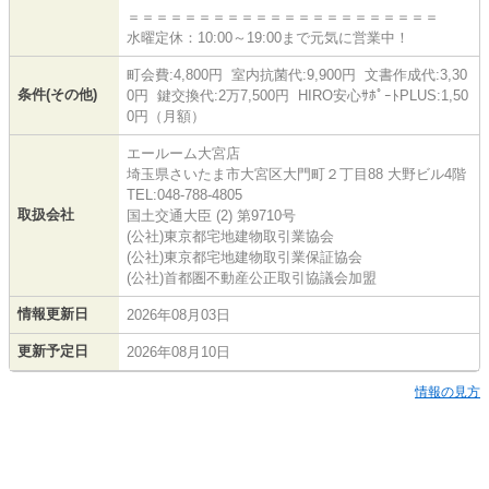
＝＝＝＝＝＝＝＝＝＝＝＝＝＝＝＝＝＝＝＝＝＝
水曜定休：10:00～19:00まで元気に営業中！
町会費:4,800円 室内抗菌代:9,900円 文書作成代:3,30
条件(その他)
0円 鍵交換代:2万7,500円 HIRO安心ｻﾎﾟｰﾄPLUS:1,50
0円（月額）
エールーム大宮店
埼玉県さいたま市大宮区大門町２丁目88 大野ビル4階
TEL:048-788-4805
取扱会社
国土交通大臣 (2) 第9710号
(公社)東京都宅地建物取引業協会
(公社)東京都宅地建物取引業保証協会
(公社)首都圏不動産公正取引協議会加盟
情報更新日
2026年08月03日
更新予定日
2026年08月10日
情報の見方