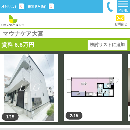
0
1
検討リスト
最近見た物件
お問合せ
マウナケア大宮
賃料
6.6
万円
検討リストに追加
2/15
1/15