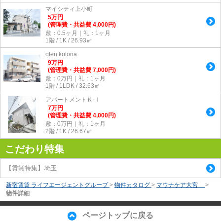
マイシティ上小町
5
万
円
(管理費・共益費 4,000円)
敷：0.5ヶ月｜礼：1ヶ月
1階 / 1K / 26.93㎡
olen kotona
9
万
円
(管理費・共益費 7,000円)
敷：0万円｜礼：1ヶ月
1階 / 1LDK / 32.63㎡
アパートメントＫ-Ⅰ
7
万
円
(管理費・共益費 4,000円)
敷：0万円｜礼：1ヶ月
2階 / 1K / 26.67㎡
こだわり特集
【賃貸特集】埼玉
新宿賃貸 ライフエージェントグループ
>
物件カタログ
>
マウナケア大宮
>
物件詳細
ページトップに戻る