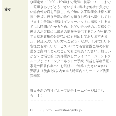
水曜定休：10:00～19:00まで元気に営業中！ここまで
ご覧頂きありがとうございます♪当社は他社に負けな
備考
い総合仲介店を目指し、各沿線の各不動産会社様へ直
接ご挨拶に行き最新の物件を頂きお客様へ提供してお
ります！最新の情報はインターネットに掲載されるま
でにお時間がかかるため、お問い合わせのお客様やご
来店のお客様には最新の情報を提供することが可能で
す☆初期費用の分割払いにも対応しております★ま
た、保証人のいない方もご安心ください！お忙しいお
客様にも嬉しいサービス♪いつでも首都圏全域のお部
屋をご案内☆どんなことでもご相談ください。難しい
かな？と悩む前にお部屋探しのライフエージェントグ
ループまで！インターネットの手続♪引越し業者手配♪
家電の回収作業etc..お気軽にご連絡ください★各線主
要駅より徒歩1分以内★退去時室内クリーニング代実
費精算。
毎日更新の当社グループ総合ホームページはこち
ら！！！
＝＝＝＝＝＝＝＝＝＝＝＝＝＝＝＝＝＝＝＝＝＝
PC→→→ http://www.life-agents.jp/