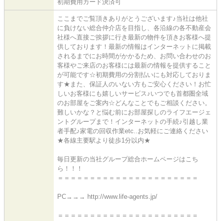
初期費用カード決済可
ここまでご覧頂きありがとうございます♪当社は他社
に負けない総合仲介店を目指し、各沿線の各不動産会
社様へ直接ご挨拶に行き最新の物件を頂きお客様へ提
供しております！最新の情報はインターネットに掲載
されるまでにお時間がかかるため、お問い合わせのお
客様やご来店のお客様には最新の情報を提供すること
が可能です☆初期費用の分割払いにも対応しておりま
す★また、保証人のいない方もご安心ください！お忙
しいお客様にも嬉しいサービス♪いつでも首都圏全域
のお部屋をご案内☆どんなことでもご相談ください。
難しいかな？と悩む前にお部屋探しのライフエージェ
ントグループまで！インターネットの手続♪引越し業
者手配♪家電の回収作業etc..お気軽にご連絡ください
★各線主要駅より徒歩1分以内★
毎日更新の当社グループ総合ホームページはこち
ら！！！
＝＝＝＝＝＝＝＝＝＝＝＝＝＝＝＝＝＝＝＝＝＝
PC→→→ http://www.life-agents.jp/
＝＝＝＝＝＝＝＝＝＝＝＝＝＝＝＝＝＝＝＝＝＝