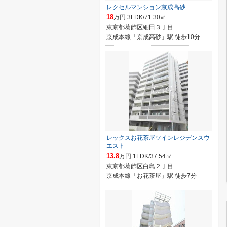
レクセルマンション京成高砂
18
万円 3LDK/71.30㎡
東京都葛飾区細田３丁目
京成本線「京成高砂」駅 徒歩10分
レックスお花茶屋ツインレジデンスウ
エスト
13.8
万円 1LDK/37.54㎡
東京都葛飾区白鳥２丁目
京成本線「お花茶屋」駅 徒歩7分