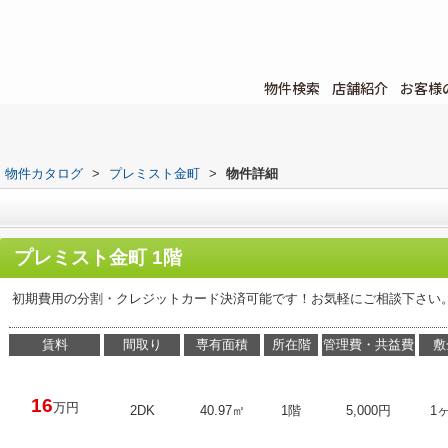
物件検索
店舗紹介
お客様
物件カタログ
>
プレミスト金町
>
物件詳細
プレミスト金町 1階
初期費用の分割・クレジットカード決済可能です！お気軽にご相談下さい
賃料
間取り
専有面積
所在階
管理費・共益費
敷
16
万円
2DK
40.97㎡
1階
5,000円
1