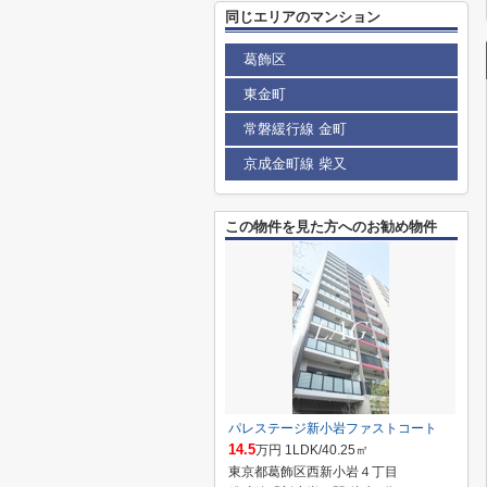
同じエリアのマンション
葛飾区
東金町
常磐緩行線 金町
京成金町線 柴又
この物件を見た方へのお勧め物件
パレステージ新小岩ファストコート
14.5
万円 1LDK/40.25㎡
東京都葛飾区西新小岩４丁目