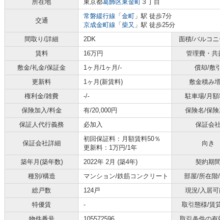
所在地
東京都
葛飾区
東金町
３丁目
常磐緩行線
「
金町
」駅 徒歩7分
交通
京成金町線
「
柴又
」駅 徒歩25分
間取り/詳細
2DK
面積/バルコ
賃料
16万円
管理費・共
敷金/礼金/保証金
1ヶ月/1ヶ月/-
償却/敷
更新料
1ヶ月(新賃料)
敷金積み
権利金/雑費
-/-
駐車場/月額
保険加入/料金
有/20,000円
保険名/保険
保証人代行義務
必加入
保証会
初回保証料：月額賃料50％
保証会社詳細
向き
更新料：1万円/1年
築年月(築年数)
2022年 2月 (築4年)
契約期
種別/構造
マンション/鉄筋コンクリート
部屋/所在階
総戸数
124戸
現況/入居可
特優賃
-
取引態様/賃
物件番号
105572596
取引条件の有