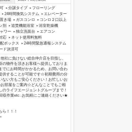
可
分譲タイプ
フローリング
24時間換気システム
エレベーター
置き場
ガスコンロ
コンロ２口以上
レ別
追焚機能浴室
浴室乾燥機
ャワー
独立洗面台
エアコン
対応
ネット使用料無料
配ボックス
24時間緊急通報システム
ード決済可
は他社に負けない総合仲介店を目指し、
新の物件を頂きお客様へ提供しておりま
までにお時間がかかるため、お問い合わ
提供することが可能です☆初期費用の分
いない方もご安心ください！お忙しいお
のお部屋をご案内☆どんなことでもご相
しのライフエージェントグループまで！
収作業etc..お気軽にご連絡ください★
ちら！！！
＝