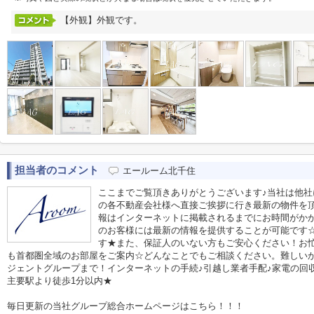
【外観】外観です。
担当者のコメント
エールーム北千住
ここまでご覧頂きありがとうございます♪当社は他
の各不動産会社様へ直接ご挨拶に行き最新の物件を
報はインターネットに掲載されるまでにお時間がか
のお客様には最新の情報を提供することが可能です
す★また、保証人のいない方もご安心ください！お
も首都圏全域のお部屋をご案内☆どんなことでもご相談ください。難しい
ジェントグループまで！インターネットの手続♪引越し業者手配♪家電の回収作
主要駅より徒歩1分以内★
毎日更新の当社グループ総合ホームページはこちら！！！