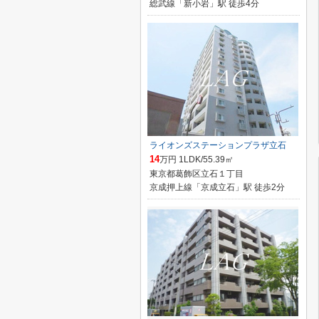
総武線「新小岩」駅 徒歩4分
ライオンズステーションプラザ立石
14
万円 1LDK/55.39㎡
東京都葛飾区立石１丁目
京成押上線「京成立石」駅 徒歩2分