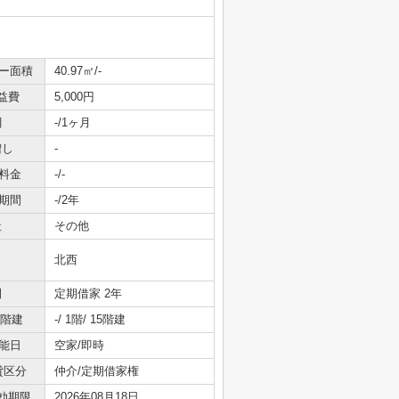
ニー面積
40.97㎡/-
益費
5,000円
引
-/1ヶ月
増し
-
料金
-/-
期間
-/2年
社
その他
北西
間
定期借家 2年
/階建
-/ 1階/ 15階建
能日
空家/即時
貸区分
仲介/定期借家権
効期限
2026年08月18日