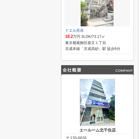
ドエル住吉
18.2
万円 3LDK/73.17㎡
東京都葛飾区柴又１丁目
京成本線「京成高砂」駅 徒歩6分
エールーム北千住店
〒120-0026