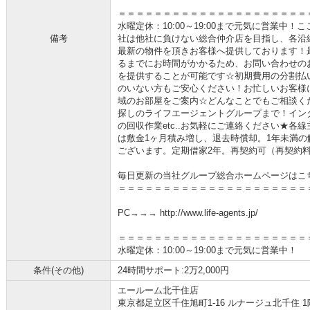
＝＝＝＝＝＝＝＝＝＝＝＝＝＝＝＝＝＝＝＝＝
水曜定休：10:00～19:00まで元気に営業中
備考
社は他社に負けない総合仲介店を目指し、各沿
最新の物件を頂きお客様へ提供しております！
るまでにお時間がかかるため、お問い合わせの
を提供することが可能です☆初期費用の分割払
のいない方もご安心ください！お忙しいお客様
域のお部屋をご案内☆どんなことでもご相談く
探しのライフエージェントグループまで！イン
の回収作業etc..お気軽にご連絡ください★各
は敷金1ヶ月積み増し、退去時償却。1年未満の
ございます。定期借家2年。再契約可（再契約料
毎日更新の当社グループ総合ホームページはこ
＝＝＝＝＝＝＝＝＝＝＝＝＝＝＝＝＝＝＝＝＝
PC→→→ http://www.life-agents.jp/
＝＝＝＝＝＝＝＝＝＝＝＝＝＝＝＝＝＝＝＝＝
水曜定休：10:00～19:00まで元気に営業中！
条件(その他)
24時間サポート:2万2,000円
エールーム北千住店
東京都足立区千住旭町1-16 ルナージュ北千住 1