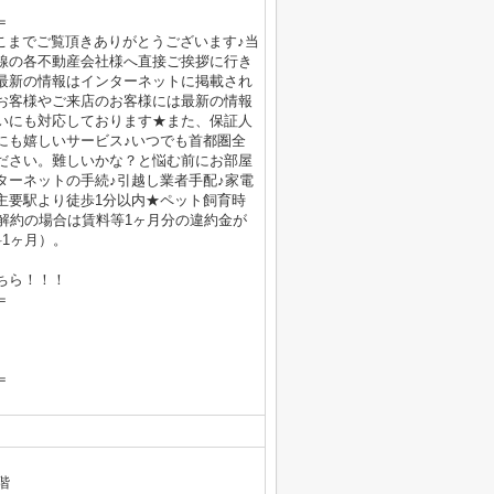
＝
！ここまでご覧頂きありがとうございます♪当
線の各不動産会社様へ直接ご挨拶に行き
最新の情報はインターネットに掲載され
お客様やご来店のお客様には最新の情報
いにも対応しております★また、保証人
にも嬉しいサービス♪いつでも首都圏全
ださい。難しいかな？と悩む前にお部屋
ターネットの手続♪引越し業者手配♪家電
線主要駅より徒歩1分以内★ペット飼育時
解約の場合は賃料等1ヶ月分の違約金が
1ヶ月）。
ちら！！！
＝
＝
階