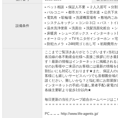
ペット相談
保証人不要
２人入居可
分割
バルコニー
都市ガス
公営水道
公共下水
電気有
駐輪場
洗濯機置場有
敷地内ごみ
システムキッチン
コンロ３口
バス・トイ
設備条件
温水洗浄便座
洗面台
洗髪洗面化粧台
シ
床暖房
シューズボックス
インターネット
オートロック
TVモニタ付インターホン
宅
防犯カメラ
24時間ゴミ出し可
初期費用カ
ここまでご覧頂きありがとうございます♪当社
各沿線の各不動産会社様へ直接ご挨拶に行き最
す！最新の情報はインターネットに掲載される
せのお客様やご来店のお客様には最新の情報を
割払いにも対応しております★また、保証人の
客様にも嬉しいサービス♪いつでも首都圏全域
談ください。難しいかな？と悩む前にお部屋探
インターネットの手続♪引越し業者手配♪家電の回
各線主要駅より徒歩1分以内★
毎日更新の当社グループ総合ホームページはこ
＝＝＝＝＝＝＝＝＝＝＝＝＝＝＝＝＝＝＝＝＝
PC→→→ http://www.life-agents.jp/